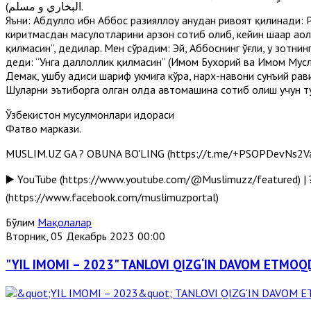
البخاري و مسلم).
Яъни: Абдуллоҳ ибн Аббос разияллоҳу анҳудан ривоят қилинади: 
киритмасдан маҳсулотларини арзон сотиб олиб, кейин шаҳар аҳ
қилмасин”, дедилар. Мен сўрадим: Эй, Аббоснинг ўғли, у зотни
деди: “Унга даллоллик қилмасин” (Имом Бухорий ва Имом Мусл
Демак, ушбу ҳадиси шариф ҳукмига кўра, нарх-навони сунъий ра
Шуларни эътиборга олган ҳолда автомашина сотиб олиш учун т
Ўзбекистон мусулмонлари идораси
Фатво маркази.
MUSLIM.UZ GA ? OBUNA BO'LING (https://t.me/+PSOPDevNs2Va-w
▶️ YouTube (https://www.youtube.com/@Muslimuzz/featured) | ?
(https://www.facebook.com/muslimuzportal)
Бўлим
Мақолалар
Вторник, 05 Декабрь 2023 00:00
"YIL IMOMI – 2023" TANLOVI QIZG‘IN DAVOM ETMOQD