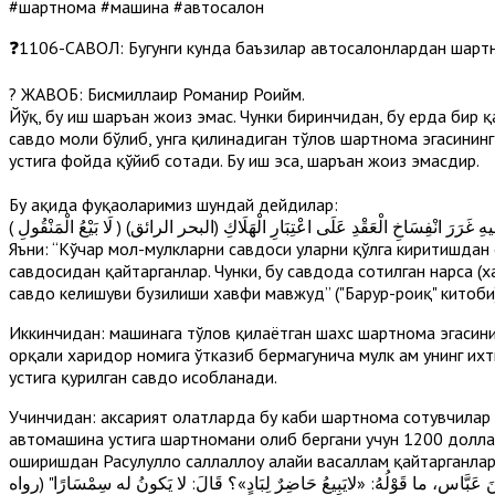
#шартнома #машина #автосалон
❓1106-CАВОЛ: Бугунги кунда баъзилар автосалонлардан шартн
? ЖАВОБ: Бисмиллаҳир Роҳманир Роҳийм.
Йўқ, бу иш шаръан жоиз эмас. Чунки биринчидан, бу ерда бир
савдо моли бўлиб, унга қилинадиган тўлов шартнома эгасининг
устига фойда қўйиб сотади. Бу иш эса, шаръан жоиз эмасдир.
Бу ҳақида фуқаҳоларимиз шундай дейдилар:
( ضْ ، وَلِأَنَّ فِيهِ غَرَرَ انْفِسَاخِ الْعَقْدِ عَلَى اعْتِبَارِ الْهَلَاكِ (البحر الرائق
Яъни: “Кўчар мол-мулкларни савдоси уларни қўлга киритишдан 
савдосидан қайтарганлар. Чунки, бу савдода сотилган нарса (
савдо келишуви бузилиши хавфи мавжуд” ("Баҳрур-роиқ" китоби)
Иккинчидан: машинага тўлов қилаётган шахс шартнома эгасинин
орқали харидор номига ўтказиб бермагунича мулк ҳам унинг их
устига қурилган савдо ҳисобланади.
Учинчидан: аксарият ҳолатларда бу каби шартнома сотувчилар 
автомашина устига шартномани олиб бергани учун 1200 доллар
оширишдан Расулуллоҳ саллаллоҳу алайҳи васаллам қайтарганлар
 عَبَّاسٍ، ما قَوْلُهُ: «لايَبِيعُ حَاضِرٌ لِبَادٍ»؟ قَالَ: لا يَكونُ له سِمْسَارًا" (رواه