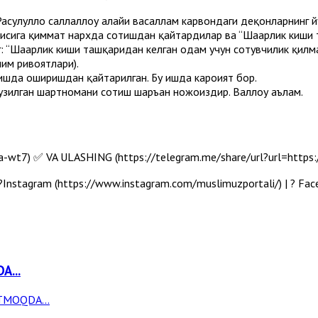
Расулуллоҳ саллаллоҳу алайҳи васаллам карвондаги деҳқонларнинг 
олисига қиммат нархда сотишдан қайтардилар ва “Шаҳарлик киши
нг: “Шаҳарлик киши ташқаридан келган одам учун сотувчилик қил
им ривоятлари).
вишда оширишдан қайтарилган. Бу ишда кароҳият бор.
узилган шартномани сотиш шаръан ножоиздир. Валлоҳу аълам.
t7) ✅ VA ULASHING (https://telegram.me/share/url?url=https:/
Instagram (https://www.instagram.com/muslimuzportali/) | ? Fa
A...