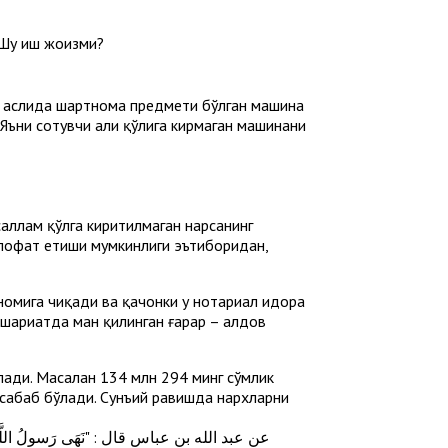
 Шу иш жоизми?
н, аслида шартнома предмети бўлган машина
Яъни сотувчи ҳали қўлига кирмаган машинани
саллам қўлга киритилмаган нарсанинг
талофат етиши мумкинлиги эътиборидан,
номига чиқади ва қачонки у нотариал идора
 шариатда ман қилинган ғарар – алдов
илади. Масалан 134 млн 294 минг сўмлик
 сабаб бўлади. Сунъий равишда нархларни
عن عبد الله بن عباس قال : "نَهَى رَسولُ اللَّهِ صَلَّى ا