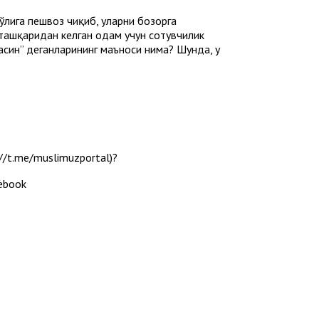
йўлига пешвоз чиқиб, уларни бозорга
 ташқаридан келган одам учун сотувчилик
масин” деганларининг маъноси нима? Шунда, у
/t.me/muslimuzportal)?
cebook