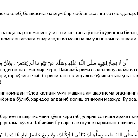
ома олиб, бошқасига маълум бир маблағ эвазига сотмоқдалар.
 қарашда шартноманинг ўзи сотилаётганга ўхшаб кўрингани била
 номидан амалга оширилади ва машина ҳам унинг номига чиқади. 
لَا بَيْعُ الْمَنْقُولِ ) أَيْ لَا يَصِحُّ لِنَهْيِهِ صَلَّى اللَّهُ عَلَيْهِ وَسَلَّمَ عَنْ بَيْعِ مَا لَمْ يُقْبَ)
олдин жоиз эмасдир. Зеро, Пайғамбаримиз саллаллоҳу алайҳи ва 
харидор қўлига етиб боришидан олдин) ҳалок бўлиши яъни унга 
.
г номидан тўлов қилгани учун, машина ҳам шартнома эгасининг 
тиёрида бўлиб, харидор алданиб қолиш эҳтимоли мавжуд. Бу эса,
бир нечта шартномани қўлга киритиб, уларни сотишга ҳаракат қ
 устама қўяди. Табиийки бу нарса автоулов нархининг ошишига
:
للهُ عليه وسلَّمَ أنْ يُتَلَقَّى الرُّكْبَانُ، ولَا يَبِيعَ حَاضِرٌ لِبَادٍ. قُلتُ: يا ابْنَ