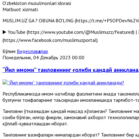
O‘zbekiston musulmonlari idorasi
Matbuot xizmati
MUSLIM.UZ GA ? OBUNA BO'LING (https://t.me/+PSOPDevNs2Va-w
▶️ YouTube (https://www.youtube.com/@Muslimuzz/featured) | ?
(https://www.facebook.com/muslimuzportal)
Бўлим
Видеолавҳалар
Понедельник, 04 Декабрь 2023 00:00
“Йил имоми” танловининг ғолиби қандай аниқлан
Республикамизда имом-хатиблар фаолиятини янада такомиллаш
бузғунчи тоифаларнинг таъсиридан ҳимояланишида тарғибот-т
Танловни ўтказишдан қандай мақсад кўзланган? Танловнинг мақ
соҳиби бўлган, илғор фикрли, замонавий ахборот технологиял
қўллаб-қувватлашдан иборат.
Танловнинг вазифалари нималардан иборат? Танловнинг бир қа