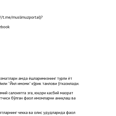
/t.me/muslimuzportal)?
cebook
зматлари ҳамда ёшларимизнинг турли ёт
или “Йил имоми” кўрик танлови ўтказилади.
ий салоҳиятга эга, юқори касбий маҳорат
отчиси бўлган фаол имомларни аниқлаш ва
тларнинг чекка ва олис ҳудудларида фаол