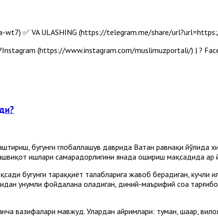
t7) ✅ VA ULASHING (https://telegram.me/share/url?url=https:/
Instagram (https://www.instagram.com/muslimuzportali/) | ? Fa
ади?
тириш, бугунги глобаллашув даврида Ватан равнақи йўлида хи
ашвиқот ишлари самарадорлигини янада ошириш мақсадида ҳар й
сади бугунги тараққиёт талабларига жавоб берадиган, кучли илм
аридан унумли фойдалана оладиган, диний-маърифий соҳа тарғиб
нча вазифалари мавжуд. Улардан айримлари: туман, шаҳар, вилоя