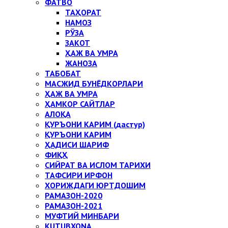
ФАТВО
ТАҲОРАТ
НАМОЗ
РЎЗА
ЗАКОТ
ҲАЖ ВА УМРА
ЖАНОЗА
ТАБОБАТ
МАСЖИД БУНЁДКОРЛАРИ
ҲАЖ ВА УМРА
ҲАМКОР САЙТЛАР
АЛОҚА
ҚУРЪОНИ КАРИМ (дастур)
ҚУРЪОНИ КАРИМ
ҲАДИСИ ШАРИФ
ФИҚҲ
СИЙРАТ ВА ИСЛОМ ТАРИХИ
ТАФСИРИ ИРФОН
ХОРИЖДАГИ ЮРТДОШИМ
РАМАЗОН-2020
РАМАЗОН-2021
МУФТИЙ МИНБАРИ
KUTUBXONA