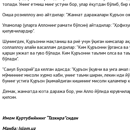
топади. Унинг етмиш минг устуни бор, улар ёқутдан бўлиб, бир
Оиша розияллоҳу анҳо айтдилар: "Жаннат даражалари Қуръон о
Уламолар (уларга Аллоҳнинг раҳмати бўлсин) айтадилар: "Ҳофизу
қилувчилардир".
Шунингдек, Қуръонни мақтаниш ва риё учун ўқиган кимсалар ҳақи
соллаллоҳу алайҳи васаллам дедилар: "Ким Қуръонни ўрганса ва 
қарши ҳужжат ва гувоҳ бўлади. Ким Қуръонни таълим олса ва таъ
бўлади".
"Саҳиҳул Бухорий"да келган ҳадисда: "Қуръон ўқувчи ва унга ама
мўминнинг мисоли хурмо каби, унинг таъми ширин, лекин ҳиди йў
бунинг устига Қуръон ўқимайдиган кишининг мисоли қалампир каби
Демак, жаннатда юзта даража бор, уни Аллоҳ йўлида юрувчиларг
қилсин.
Имом Қуртубийнинг “Тазкира”сидан
Манба:
Islom.uz