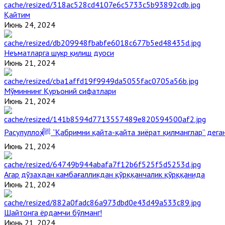
Қайтим
Июнь 24, 2024
Неъматларга шукр қилиш дуоси
Июнь 21, 2024
Мўминнинг Қуръоний сифатлари
Июнь 21, 2024
Расулуллоҳ ﷺ “Қабримни қайта-қайта зиёрат қилманглар” де
Июнь 21, 2024
Агар дўзахдан камбағалликдан қўрққанчалик қўрққанида
Июнь 21, 2024
Шайтонга ёрдамчи бўлманг!
Июнь 21, 2024