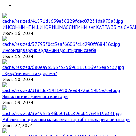
ИНСОННИНГ ИШИ ЮРИШМАСЛИГИНИ энг КАТТА 33 та САБА
Июль 16, 2024
Инсонпарварлик ёрдамини уюштирган саҳоба
Июль 15, 2024
“Ҳизр”ми ёки “тақдир”ми?
Июль 10, 2024
Яхшилигимиз ўзимизга қайтади
Июль 09, 2024
Ўзбекистон ҳожилари маънавият тарғиботчиларига айланади
Июнь 27, 2024