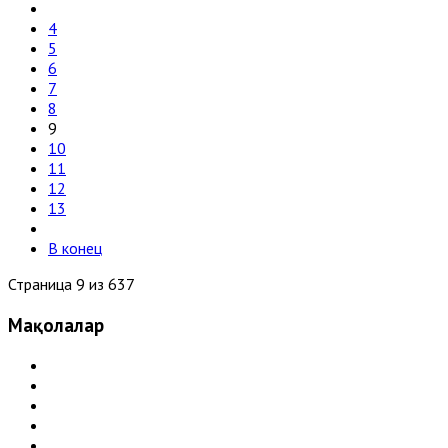
4
5
6
7
8
9
10
11
12
13
В конец
Страница 9 из 637
Мақолалар