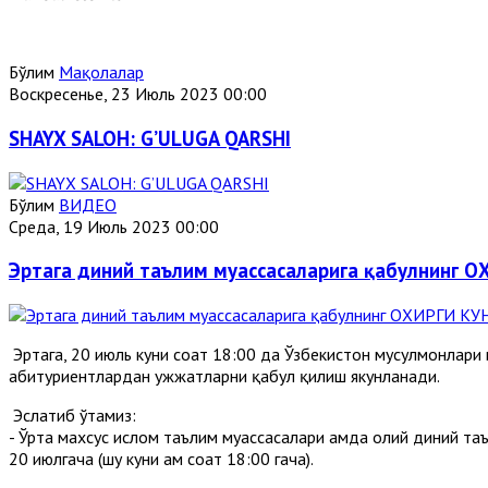
Бўлим
Мақолалар
Воскресенье, 23 Июль 2023 00:00
SHAYX SALOH: G’ULUGA QARSHI
Бўлим
ВИДЕО
Среда, 19 Июль 2023 00:00
Эртага диний таълим муассасаларига қабулнинг О
Эртага, 20 июль куни соат 18:00 да Ўзбекистон мусулмонлари
абитуриентлардан ҳужжатларни қабул қилиш якунланади.
Эслатиб ўтамиз:
- Ўрта махсус ислом таълим муассасалари ҳамда олий диний т
20 июлгача (шу куни ҳам соат 18:00 гача).