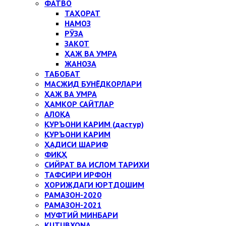
ФАТВО
ТАҲОРАТ
НАМОЗ
РЎЗА
ЗАКОТ
ҲАЖ ВА УМРА
ЖАНОЗА
ТАБОБАТ
МАСЖИД БУНЁДКОРЛАРИ
ҲАЖ ВА УМРА
ҲАМКОР САЙТЛАР
АЛОҚА
ҚУРЪОНИ КАРИМ (дастур)
ҚУРЪОНИ КАРИМ
ҲАДИСИ ШАРИФ
ФИҚҲ
СИЙРАТ ВА ИСЛОМ ТАРИХИ
ТАФСИРИ ИРФОН
ХОРИЖДАГИ ЮРТДОШИМ
РАМАЗОН-2020
РАМАЗОН-2021
МУФТИЙ МИНБАРИ
KUTUBXONA