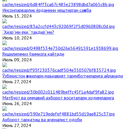
Инсонпарварлик ёрдамини уюштирган саҳоба
Июль 15, 2024
“Ҳизр”ми ёки “тақдир”ми?
Июль 10, 2024
Яхшилигимиз ўзимизга қайтади
Июль 09, 2024
Ўзбекистон ҳожилари маънавият тарғиботчиларига айланади
Июнь 27, 2024
Матбуот ва оммавий ахборот воситалари ходимларига
Июнь 26, 2024
Ахборот тарқатиш ва журналист одоби
Июнь 27, 2024