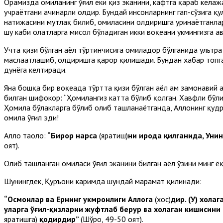
Орамизда ҳомиланинг ўғил ёки қиз эканини, кафтга қараб кела
учраётгани ачинарли ҳолдир. Бундай инсонларнинг гап-сўзига қу
натижасини мутлақ билиб, ҳомиласини олдиришга уринаётганлар
шу каби ҳолатларга мисол бўладиган икки воқеани ҳукмингизга ҳ
Учта қизи бўлган аёл тўртинчисига ҳомиладор бўлганида ультр
маслаҳатлашиб, олдиришга қарор қилишади. Бундан хабар топга
дунёга келтиради.
Яна бошқа бир воқеада тўртта қизи бўлган аёл ҳам замонавий
билган шифокор: “Ҳомилангиз катта бўлиб қолган. Хавфли бўли
Ҳомила бўлакларга бўлиб олиб ташланаётганда, Аллоҳнинг қудра
ҳомила ўғил эди!
Аллоҳ таоло:
“Бирор нарса
(яратиш)
ни ирода қилганида, Уни
оят).
Олиб ташланган ҳомиласи ўғил эканини билган аёл ўзини минг ё
Шунингдек, Қуръони каримда шундай марҳамат қилинади:
“Осмонлар ва Ернинг ҳукмронлиги Аллоҳга
(хос)
дир. (У) хоҳла
уларга ўғил-қизларни жуфтлаб берур ва хоҳлаган кишисини
яратишга)
қодирдир”
(Шўро, 49-50 оят).