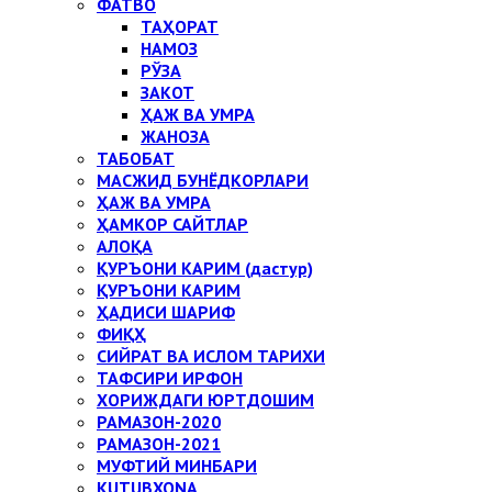
ФАТВО
ТАҲОРАТ
НАМОЗ
РЎЗА
ЗАКОТ
ҲАЖ ВА УМРА
ЖАНОЗА
ТАБОБАТ
МАСЖИД БУНЁДКОРЛАРИ
ҲАЖ ВА УМРА
ҲАМКОР САЙТЛАР
АЛОҚА
ҚУРЪОНИ КАРИМ (дастур)
ҚУРЪОНИ КАРИМ
ҲАДИСИ ШАРИФ
ФИҚҲ
СИЙРАТ ВА ИСЛОМ ТАРИХИ
ТАФСИРИ ИРФОН
ХОРИЖДАГИ ЮРТДОШИМ
РАМАЗОН-2020
РАМАЗОН-2021
МУФТИЙ МИНБАРИ
KUTUBXONA