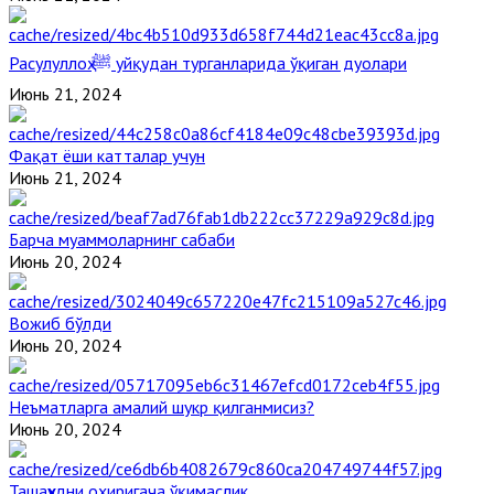
Расулуллоҳ ﷺ уйқудан турганларида ўқиган дуолари
Июнь 21, 2024
Фақат ёши катталар учун
Июнь 21, 2024
Барча муаммоларнинг сабаби
Июнь 20, 2024
Вожиб бўлди
Июнь 20, 2024
Неъматларга амалий шукр қилганмисиз?
Июнь 20, 2024
Ташаҳҳудни охиригача ўқимаслик