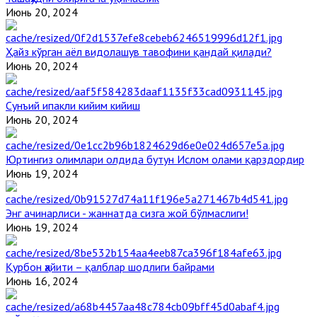
Июнь 20, 2024
Ҳайз кўрган аёл видолашув тавофини қандай қилади?
Июнь 20, 2024
Сунъий ипакли кийим кийиш
Июнь 20, 2024
Юртингиз олимлари олдида бутун Ислом олами қарздордир
Июнь 19, 2024
Энг ачинарлиси - жаннатда сизга жой бўлмаслиги!
Июнь 19, 2024
Қурбон ҳайити – қалблар шодлиги байрами
Июнь 16, 2024