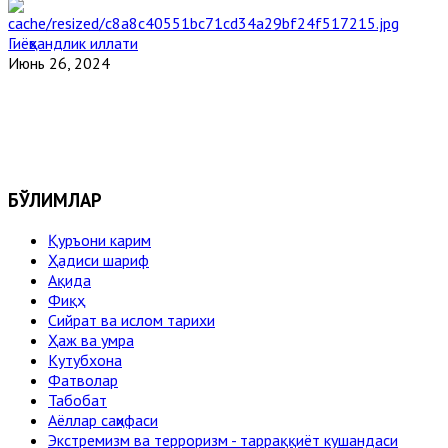
Гиёҳвандлик иллати
Июнь 26, 2024
БЎЛИМЛАР
Қуръони карим
Ҳадиси шариф
Ақида
Фиқҳ
Сийрат ва ислом тарихи
Ҳаж ва умра
Кутубхона
Фатволар
Табобат
Аёллар саҳифаси
Экстремизм ва терроризм - тарраққиёт кушандаси