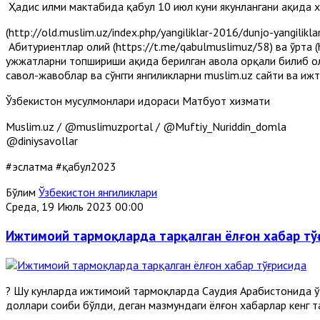
Ҳадис илми мактабида қабул 10 июл куни якунлангани ҳақида х
(http://old.muslim.uz/index.php/yangiliklar-2016/dunjo-yangilikl
Абитуриентлар олий (https://t.me/qabulmuslimuz/58) ва ўрта (
ҳужжатларни топшириши ҳақида берилган ҳавола орқали билиб 
савол-жавоблар ва сўнгги янгиликларни muslim.uz сайти ва иж
Ўзбекистон мусулмонлари идораси Матбуот хизмати
Muslim.uz / @muslimuzportal / @Muftiy_Nuriddin_domla
@diniysavollar
#эслатма #қабул2023
Бўлим
Ўзбекистон янгиликлари
Среда, 19 Июль 2023 00:00
Ижтимоий тармоқларда тарқалган ёлғон хабар тў
? Шу кунларда ижтимоий тармоқларда Саудия Арабистонида ўт
доллари соҳиби бўлди, деган мазмундаги ёлғон хабарлар кенг 