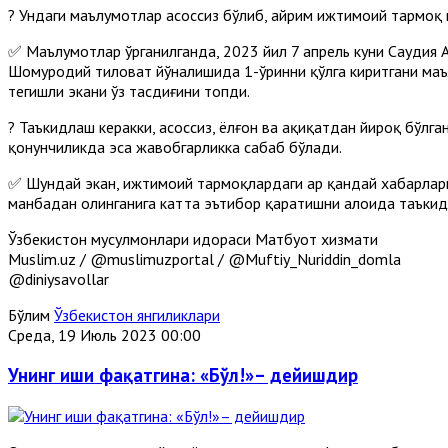
? Ундаги маълумотлар асоссиз бўлиб, айрим ижтимоий тармоқ
✅ Маълумотлар ўрганилганда, 2023 йил 7 апрель куни Саудия 
Шоҳмуродий тиловат йўналишида 1-ўринни қўлга киритгани маъл
тегишли экани ўз тасдиғини топди.
? Таъкидлаш керакки, асоссиз, ёлғон ва ҳақиқатдан йироқ бўл
қонунчиликда эса жавобгарликка сабаб бўлади.
✅ Шундай экан, ижтимоий тармоқлардаги ҳар қандай хабарларн
манбадан олинганига катта эътибор қаратишни алоҳида таъкид
Ўзбекистон мусулмонлари идораси Матбуот хизмати
Muslim.uz / @muslimuzportal / @Muftiy_Nuriddin_domla
@diniysavollar
Бўлим
Ўзбекистон янгиликлари
Среда, 19 Июль 2023 00:00
Унинг иши фақатгина: «Бўл!»– дейишдир