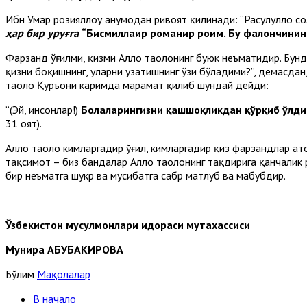
Ибн Умар розияллоҳу анҳумодан ривоят қилинади: “Расулуллоҳ со
ҳар бир уруғга
“Бисмиллаҳир роҳманир роҳим. Бу фалончинин
Фарзанд ўғилми, қизми Аллоҳ таолонинг буюк неъматидир. Бунд
қизни боқишнинг, уларни узатишнинг ўзи бўладими?”, демасдан,
таоло Қуръони каримда марҳамат қилиб шундай дейди:
“(Эй, инсонлар!)
Болаларингизни қашшоқликдан қўрқиб ўлдирма
31 оят).
Аллоҳ таоло кимларгадир ўғил, кимларгадир қиз фарзандлар ато
тақсимот – биз бандалар Аллоҳ таолонинг тақдирига қанчалик 
бир неъматга шукр ва мусибатга сабр матлуб ва маҳбубдир.
Ўзбекистон мусулмонлари идораси мутахассиси
Мунира АБУБАКИРОВА
Бўлим
Мақолалар
В начало