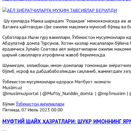
Шу кунларда Макка шаҳридаги “Рошидия” меҳмонхонасида ҳаж а
Ватанга қайтгандан сўнг ҳожилик мақомига муносиб бўлиш ва 
Суҳбатларда Ишчи гуруҳ вакиллари, Ўзбекистон мусулмонлари
Абдулатиф домла Турсунов, Хотин-қизлар масалалари бўйича 
ёрдамчиси Зулайҳо Соатова аёл зиёратчиларни ҳожилик мақоми
шаръий саволларга атрофлича жавоб берилмоқда.
Шунингдек, элликбоши, имом-домлалар томонидан зиёратчилар
бўлиб, исроф ва дабдабабозликдан сақланиб, жамиятдаги эзгу 
Ўзбекистон мусулмонлари идораси Матбуот хизмати
Muslim.uz
@muslimuzportal | @Muftiy_Nuriddin_domla | @mp3muslim | @
Бўлим
Ўзбекистон янгиликлари
Пятница, 07 Июль 2023 00:00
МУФТИЙ ШАЙХ ҲАЗРАТЛАРИ: ШУКР ИМОННИНГ Я