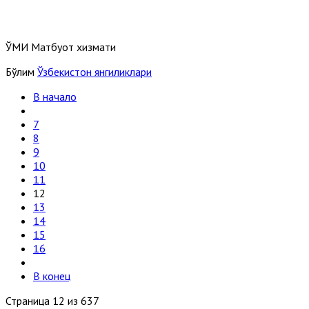
ЎМИ Матбуот хизмати
Бўлим
Ўзбекистон янгиликлари
В начало
7
8
9
10
11
12
13
14
15
16
В конец
Страница 12 из 637