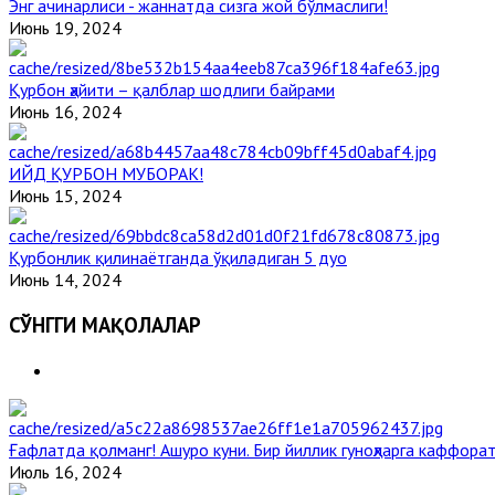
Энг ачинарлиси - жаннатда сизга жой бўлмаслиги!
Июнь 19, 2024
Қурбон ҳайити – қалблар шодлиги байрами
Июнь 16, 2024
ИЙД ҚУРБОН МУБОРАК!
Июнь 15, 2024
Қурбонлик қилинаётганда ўқиладиган 5 дуо
Июнь 14, 2024
СЎНГГИ МАҚОЛАЛАР
Ғафлатда қолманг! Ашуро куни. Бир йиллик гуноҳларга каффорат
Июль 16, 2024