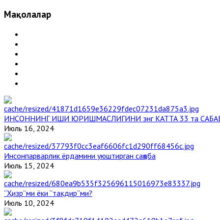
Мақолалар
ИНСОННИНГ ИШИ ЮРИШМАСЛИГИНИ энг КАТТА 33 та САБА
Июль 16, 2024
Инсонпарварлик ёрдамини уюштирган саҳоба
Июль 15, 2024
“Ҳизр”ми ёки “тақдир”ми?
Июль 10, 2024