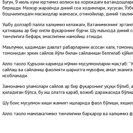
Бугун, 9 июль куни юртимиз аҳолиси ва хориждаги ватандошла
беришди. Мазкур жараёнда диний соҳа ходимлари, хусусан, Ўз
бошчилигидаги масжидлар жамоаси, отинойилар, диний таълим
Ушбу долзарб палла халқимиз келажаги, Ватанимизнинг эртанги 
қатнашиш ҳар бир онгли фуқаронинг бурчи. Шу маънода диний с
тинчлигига бефарқ эмаслигини намойиш этишди.
Маълумки, қадимдан давлат раҳбарларини асосан халқ томонид
томонидан эркин сайлов йўли билан сайланиши белгилаб қўйил
Аллоҳ таоло Қуръони каримда мўмин-мусулмонларни мақтаб: “Ула
сайлаш ва сайланиш фаолияти шариатга мувофиқ амал эканига 
ҳисобланади.
Замонамиз уламолари сайлов ҳар бир фуқаронинг ҳуқуқи бўлиб,
қиладиган бўлса, бу иш ҳолатга қараб, вожиб даражасида бўлиш
Шу боис мусулмон киши жамият ишларида фаол бўлиши, яхшили
Аллоҳ таоло мамлакатимиз тинчлигини барқарор ва халқимиз ф