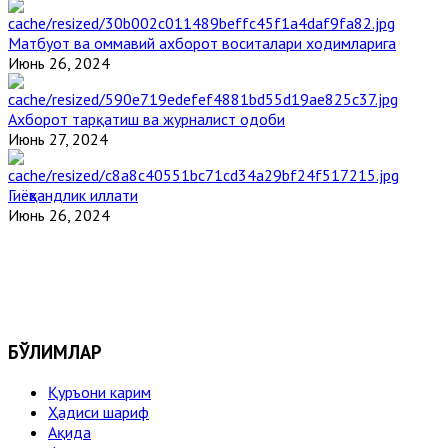
Матбуот ва оммавий ахборот воситалари ходимларига
Июнь 26, 2024
Ахборот тарқатиш ва журналист одоби
Июнь 27, 2024
Гиёҳвандлик иллати
Июнь 26, 2024
БЎЛИМЛАР
Қуръони карим
Ҳадиси шариф
Ақида