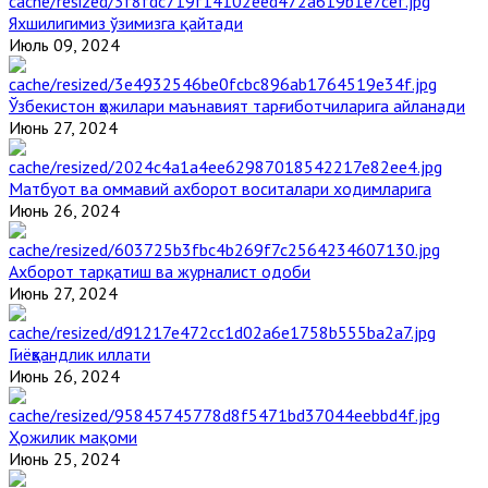
Яхшилигимиз ўзимизга қайтади
Июль 09, 2024
Ўзбекистон ҳожилари маънавият тарғиботчиларига айланади
Июнь 27, 2024
Матбуот ва оммавий ахборот воситалари ходимларига
Июнь 26, 2024
Ахборот тарқатиш ва журналист одоби
Июнь 27, 2024
Гиёҳвандлик иллати
Июнь 26, 2024
Ҳожилик мақоми
Июнь 25, 2024