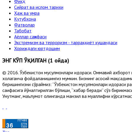
Фиқҳ
Сийрат ва ислом тарихи
Ҳаж ва умра
Кутубхона
Фатволар
Табобат
Аёллар саҳифаси
Экстремизм ва терроризм - тарраққиёт кушандаси
Хориждаги юртдошим
ЭНГ КЎП ЎҚИЛГАН (1 ойда)
© 2016. Ўзбекистон мусулмонлари идораси. Оммавий ахборот 
хоҳлаганча фойдаланишингиз мумкин. Бизнинг асосий мақсадими
беришингизни сўраймиз: “Ўзбекистон мусулмонлари идораси рас
саҳифасига йўналтирилган бўлиши, “хабар беради” сўз бирикмас
Унутманг, маълумот олинганда манзил ва муаллифни кўрсатмасл