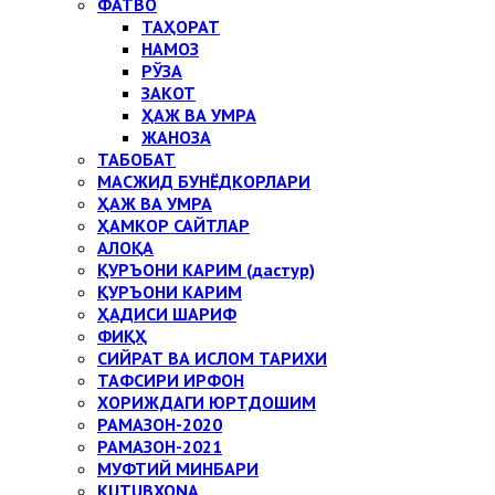
ФАТВО
ТАҲОРАТ
НАМОЗ
РЎЗА
ЗАКОТ
ҲАЖ ВА УМРА
ЖАНОЗА
ТАБОБАТ
МАСЖИД БУНЁДКОРЛАРИ
ҲАЖ ВА УМРА
ҲАМКОР САЙТЛАР
АЛОҚА
ҚУРЪОНИ КАРИМ (дастур)
ҚУРЪОНИ КАРИМ
ҲАДИСИ ШАРИФ
ФИҚҲ
СИЙРАТ ВА ИСЛОМ ТАРИХИ
ТАФСИРИ ИРФОН
ХОРИЖДАГИ ЮРТДОШИМ
РАМАЗОН-2020
РАМАЗОН-2021
МУФТИЙ МИНБАРИ
KUTUBXONA