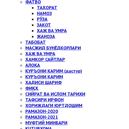
ФАТВО
ТАҲОРАТ
НАМОЗ
РЎЗА
ЗАКОТ
ҲАЖ ВА УМРА
ЖАНОЗА
ТАБОБАТ
МАСЖИД БУНЁДКОРЛАРИ
ҲАЖ ВА УМРА
ҲАМКОР САЙТЛАР
АЛОҚА
ҚУРЪОНИ КАРИМ (дастур)
ҚУРЪОНИ КАРИМ
ҲАДИСИ ШАРИФ
ФИҚҲ
СИЙРАТ ВА ИСЛОМ ТАРИХИ
ТАФСИРИ ИРФОН
ХОРИЖДАГИ ЮРТДОШИМ
РАМАЗОН-2020
РАМАЗОН-2021
МУФТИЙ МИНБАРИ
KUTUBXONA