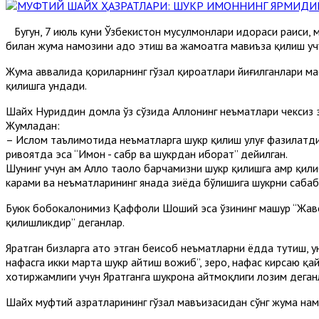
Бугун, 7 июль куни Ўзбекистон мусулмонлари идораси раиси,
билан жума намозини адо этиш ва жамоатга мавиъза қилиш у
Жума аввалида қориларнинг гўзал қироатлари йиғилганлари мас
қилишга ундади.
Шайх Нуриддин домла ўз сўзида Аллоҳнинг неъматлари чексиз 
Жумладан:
– Ислом таълимотида неъматларга шукр қилиш улуғ фазилатдир.
ривоятда эса “Имон - сабр ва шукрдан иборат” дейилган.
Шунинг учун ҳам Аллоҳ таоло барчамизни шукр қилишга амр қил
карами ва неъматларининг янада зиёда бўлишига шукрни сабаб 
Буюк бобокалонимиз Қаффоли Шоший эса ўзининг машҳур “Жавом
қилишликдир” деганлар.
Яратган бизларга ато этган беҳисоб неъматларни ёдда тутиш, 
нафасга икки марта шукр айтиш вожиб”, зеро, нафас кирсаю қай
хотиржамлиги учун Яратганга шукрона айтмоқлиги лозим деган
Шайх муфтий ҳазратларининг гўзал мавъизасидан сўнг жума нам