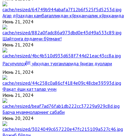
Агар дўзахдан камбағалликдан қўрққанчалик қўрққанида
Июнь 21, 2024
Шайтонга ёрдамчи бўлманг!
Июнь 21, 2024
Расулуллоҳ ﷺ уйқудан турганларида ўқиган дуолари
Июнь 21, 2024
Фақат ёши катталар учун
Июнь 21, 2024
Барча муаммоларнинг сабаби
Июнь 20, 2024
Вожиб бўлди