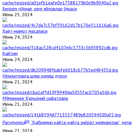
Бепоён чўллар, кенг яйловлар ўлкаси
Июнь 25, 2024
Ҳаёт-мамот масаласи
Июнь 24, 2024
Қайтим
Июнь 24, 2024
Неъматларга шукр қилиш дуоси
Июнь 21, 2024
Мўминнинг Қуръоний сифатлари
Июнь 21, 2024
Расулуллоҳ ﷺ “Қабримни қайта-қайта зиёрат қилманглар” де
Июнь 21, 2024