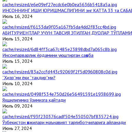
ИНСОННИНГ ИШИ ЮРИШМАСЛИГИНИ энг КАТТА 33 та САБА
Июль 16, 2024
АБИТУРИЕНТЛАР УЧУН ТАВСИЯ ЭТИЛГАН ДУОЛАР ТЎПЛАМИ
Июль 15, 2024
Инсонпарварлик ёрдамини уюштирган саҳоба
Июль 15, 2024
“Ҳизр”ми ёки “тақдир”ми?
Июль 10, 2024
Яхшилигимиз ўзимизга қайтади
Июль 09, 2024
Ўзбекистон ҳожилари маънавият тарғиботчиларига айланади
Июнь 27, 2024