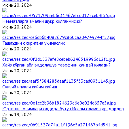
Июнь 20, 2024
Неъматларга амалий шукр қилганмисиз?
Июнь 20, 2024
Ташаҳҳудни охиригача ўқимаслик
Июнь 20, 2024
Ҳайз кўрган аёл видолашув тавофини қандай қилади?
Июнь 20, 2024
Сунъий ипакли кийим кийиш
Июнь 20, 2024
Юртингиз олимлари олдида бутун Ислом олами қарздордир
Июнь 19, 2024