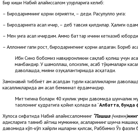
Бир киши Набий алайҳиссалом ҳузурларига келиб:
– Биродаримнинг қорни оғрияпти, – деди. Расулуллоҳ унга:
– Биродарингга асал ичир, – деб тавсия қилдилар. Ҳалиги одам
– Мен унга асал ичирдим. Аммо баттар ичини кетказиб юборди,
– Аллоҳнинг гапи рост, биродарингнинг қорни алдаган. Бориб а
Ибн Сино бобомиз навқиронликни сақлаб қолиш учун асал
манбаидир. У шамоллаш, ҳолсизлик, асаб тўқималари кас
даволашда, мияни озуқалантиришда асқатади.
Замонавий тиббиёт ҳам асалдан турли касалликларни даволаш
касалликларида ҳам асал беминнат ёрдамчидир.
Миттигина болари 40 кунлик умри давомида шунчалик мур
таолонинг қудратига қойил қолади ва “
Албатта, бунда 
Хулоса сифатида Набий алайҳиссаломнинг
“Пашша
(чивин)
нинг
ҳадисларига таяниб айтиш мумкинки, асаларининг шунча машаққа
давомида кўп-кўп хайрли ишларни қилсак, Раббимиз Ўз фазли б