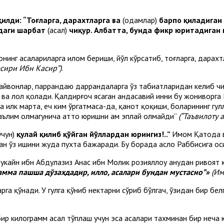
қилди: “Тоғларга, дарахтларга ва
(одамлар)
барпо қиладиган 
даги шарбат
(асал)
чиқур. Албатта, бунда фикр юритадиган
лонинг асалариларга илҳом бериши, йўл кўрсатиб, тоғларга, дара
фсири Ибн Касир”)
.
ҳайвонлар, паррандаю даррандаларга ўз табиатларидан келиб чиқи
н ва лол қолади. Қалдирғоч ясаган ҳандасавий инни бу жониворга
 илк марта, ҳеч ким ўргатмаса-да, қанот қоқиши, боларининг гул
аълим олмагунича ҳатто юришни ҳам эплай олмайди”
(“Таъвилоту 
учун)
қулай қилиб қўйган йўллардан юрингиз!..”
Имом Қатода в
билан ўз ишини жуда пухта бажаради. Бу борада асло Раббисига ос
кайн ибн Абдулазиз Анас ибн Молик розияллоҳу анҳудан ривоят қ
амма пашша дўзахдадир, илло, асалари бундан мустасно”»
(Им
а қўнади. У гулга қўниб нектарни сўриб бўлгач, ўзидан бир бел
 Бир килограмм асал тўплаш учун эса асалари тахминан бир неча