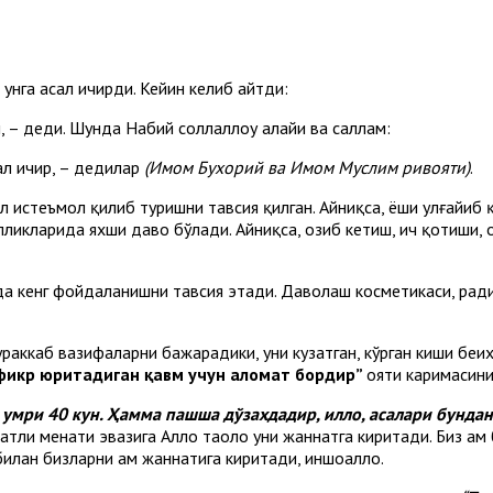
 унга асал ичирди. Кейин келиб айтди:
 – деди. Шунда Набий соллаллоҳу алайҳи ва саллам:
сал ичир, – дедилар
(Имом Бухорий ва Имом Муслим ривояти)
.
 истеъмол қилиб туришни тавсия қилган. Айниқса, ёши улғайиб қ
алликларида яхши даво бўлади. Айниқса, озиб кетиш, ич қотиши,
да кенг фойдаланишни тавсия этади. Даволаш косметикаси, рад
аккаб вазифаларни бажарадики, уни кузатган, кўрган киши беих
фикр юритадиган қавм учун аломат бордир”
ояти каримасини
 умри 40 кун. Ҳамма пашша дўзахдадир, илло, асалари бундан
тли меҳнати эвазига Аллоҳ таоло уни жаннатга киритади. Биз ҳа
илан бизларни ҳам жаннатига киритади, иншоаллоҳ.