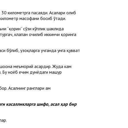
а 30 километрга пасаяди. Асалари олиб
г километр масофани босиб ўтади.
ъни “қорин” сўзи кўплик шаклида
тургач, клапан очилиб иккинчи қоринга
си бўлиб, узоқларга учганда унга қувват
м шоҳона меъморий асардир. Жуда кам
. Бу ноёб ечим дунёдаги машҳур
р. Асалнинг ранглари ҳам
ги касалликларга шифо, асал ҳар бир
лар.