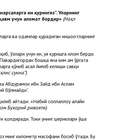
нарсаларга ин қурингиз”. Уларнинг
 қавм учун аломат бордир»
(Наҳл
хтларга ва одамлар қурадиган иншоотларнинг
б, ўзлари учун ин, уя қуришга илҳом берди.
 Павардигордан бошқа яна ким ҳам ўргата
ларга қўниб асал йиғиб келиши савқи
аҳлис сунна”)
.
а Абдураҳмон ибн Зайд ибн Аслам
ий бўлмайди”.
илиб айтади: «Набий соллаллоҳу алайҳи
ом Бухорий ривояти)
.
ги қолдиради. Токи унинг шериклари ўша
 юз минг километр масофани босиб ўтади. Бу