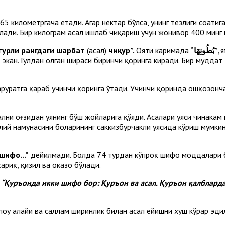
65 километргача етади. Агар нектар бўлса, унинг тезлиги соатиг
келади. Бир килограм асал ишлаб чиқариш учун жонивор 400 мин
турли рангдаги шарбат
(асал)
чиқур”.
Ояти каримада
“
بُطُونِهَا
”,
я
экан. Гулдан олган шираси биринчи қоринга киради. Бир муддат 
аруратга қараб учинчи қоринга ўтади. Учинчи қоринда ошқозонча
сални оғзидан уянинг бўш жойларига қўяди. Асалари уяси чинака
олий намунасини боларининг саккизбурчакли уясида кўриш мумкин
шифо...”
дейилмади. Болда 74 турдан кўпроқ шифо моддалари бо
ариқ, қизил ва ҳоказо бўлади.
“Қуръонда икки шифо бор: Қуръон ва асал. Қуръон қалбларда
лоҳу алайҳи ва саллам ширинлик билан асал ейишни хуш кўрар эди