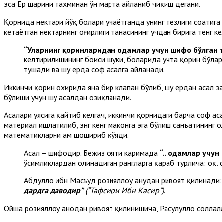
эса Ер шарини тахминан ўн марта айланиб чиқиш дегани.
Қорнида нектари йўқ болари учаётганда унинг тезлиги соатига 
кетаётган нектарнинг оғирлиги танасининг учдан бирига тенг 
“Уларнинг қоринларидан одамлар учун шифо бўлган 
келтирилишининг боиси шуки, боларида учта қорин бўлар 
тушади ва шу ерда соф асалга айланади.
Иккинчи қорин охирида яна бир клапан бўлиб, шу ердан асал з
бўлиши учун шу асалдан озиқланади.
Асалари уясига қайтиб келгач, иккинчи қорнидаги барча соф а
материал ишлатилиб, энг кенг маконга эга бўлиш санъатининг 
математикларни ҳам шошириб қўяди.
Асал – шифодир. Бежиз ояти каримада
“...одамлар учун 
ўсимликлардан олинадиган рангларга қараб турлича: оқ, с
Абдуллоҳ ибн Масъуд розияллоҳу анҳудан ривоят қилинади:
дардга даводир”
(“Тафсири Ибн Касир”)
.
Ойша розияллоҳу анҳодан ривоят қилинишича, Расулуллоҳ соллал