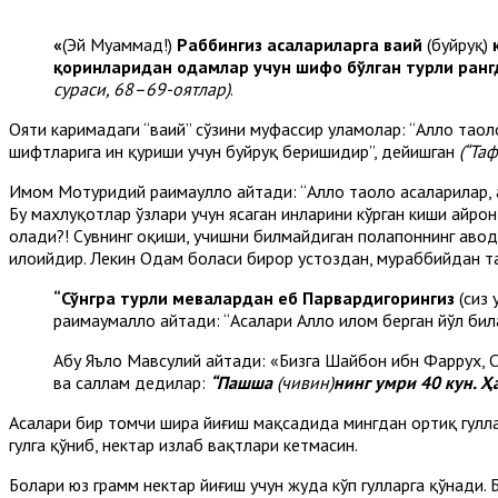
«
(Эй Муҳаммад!)
Раббингиз асалариларга ваҳий
(буйруқ)
қоринларидан одамлар учун шифо бўлган турли ранг
сураси, 68–69-оятлар)
.
Ояти каримадаги “ваҳий” сўзини муфассир уламолар: “Аллоҳ тао
шифтларига ин қуриши учун буйруқ беришидир”, дейишган
(“Та
Имом Мотуридий раҳимаҳуллоҳ айтади: “Аллоҳ таоло асаларилар, 
Бу махлуқотлар ўзлари учун ясаган инларини кўрган киши ҳайро
олади?! Сувнинг оқиши, учишни билмайдиган полапоннинг ҳавода
илоҳийдир. Лекин Одам боласи бирор устоздан, мураббийдан т
“Сўнгра турли мевалардан еб Парвардигорингиз
(сиз 
раҳимаҳумаллоҳ айтади: “Асалари Аллоҳ илҳом берган йўл 
Абу Яъло Мавсулий айтади: «Бизга Шайбон ибн Фаррух, Су
ва саллам дедилар:
“Пашша
(чивин)
нинг умри 40 кун. Ҳ
Асалари бир томчи шира йиғиш мақсадида мингдан ортиқ гулларг
гулга қўниб, нектар излаб вақтлари кетмасин.
Болари юз грамм нектар йиғиш учун жуда кўп гулларга қўнади.