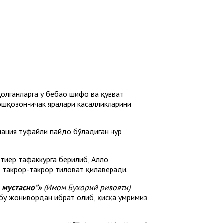
олганларга у бебаҳо шифо ва қувват
 ошқозон-ичак яралари касалликларини
иация туфайли пайдо бўладиган нур
тиёр тафаккурга берилиб, Аллоҳ
 такрор-такрор тиловат қилаверади.
 мустасно”»
(Имом Бухорий ривояти)
м бу жонивордан ибрат олиб, қисқа умримиз