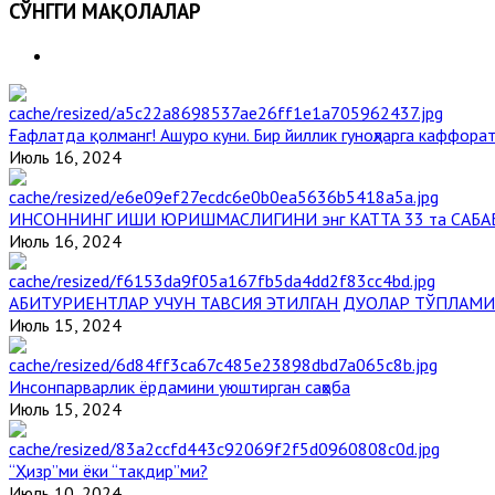
СЎНГГИ МАҚОЛАЛАР
Ғафлатда қолманг! Ашуро куни. Бир йиллик гуноҳларга каффорат
Июль 16, 2024
ИНСОННИНГ ИШИ ЮРИШМАСЛИГИНИ энг КАТТА 33 та САБА
Июль 16, 2024
АБИТУРИЕНТЛАР УЧУН ТАВСИЯ ЭТИЛГАН ДУОЛАР ТЎПЛАМИ
Июль 15, 2024
Инсонпарварлик ёрдамини уюштирган саҳоба
Июль 15, 2024
“Ҳизр”ми ёки “тақдир”ми?
Июль 10, 2024