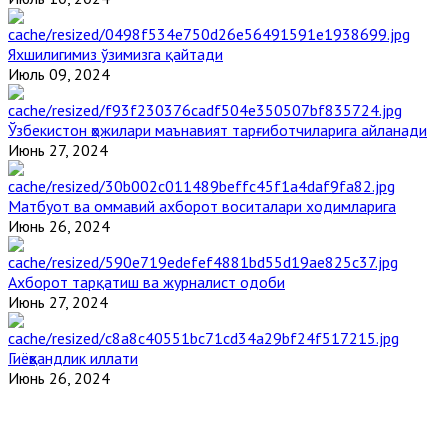
Яхшилигимиз ўзимизга қайтади
Июль 09, 2024
Ўзбекистон ҳожилари маънавият тарғиботчиларига айланади
Июнь 27, 2024
Матбуот ва оммавий ахборот воситалари ходимларига
Июнь 26, 2024
Ахборот тарқатиш ва журналист одоби
Июнь 27, 2024
Гиёҳвандлик иллати
Июнь 26, 2024