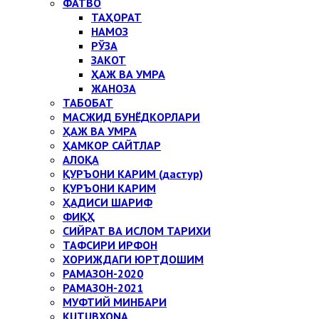
ФАТВО
ТАҲОРАТ
НАМОЗ
РЎЗА
ЗАКОТ
ҲАЖ ВА УМРА
ЖАНОЗА
ТАБОБАТ
МАСЖИД БУНЁДКОРЛАРИ
ҲАЖ ВА УМРА
ҲАМКОР САЙТЛАР
АЛОҚА
ҚУРЪОНИ КАРИМ (дастур)
ҚУРЪОНИ КАРИМ
ҲАДИСИ ШАРИФ
ФИҚҲ
СИЙРАТ ВА ИСЛОМ ТАРИХИ
ТАФСИРИ ИРФОН
ХОРИЖДАГИ ЮРТДОШИМ
РАМАЗОН-2020
РАМАЗОН-2021
МУФТИЙ МИНБАРИ
KUTUBXONA