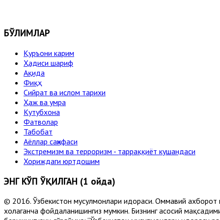
БЎЛИМЛАР
Қуръони карим
Ҳадиси шариф
Ақида
Фиқҳ
Сийрат ва ислом тарихи
Ҳаж ва умра
Кутубхона
Фатволар
Табобат
Аёллар саҳифаси
Экстремизм ва терроризм - тарраққиёт кушандаси
Хориждаги юртдошим
ЭНГ КЎП ЎҚИЛГАН (1 ойда)
© 2016. Ўзбекистон мусулмонлари идораси. Оммавий ахборот 
хоҳлаганча фойдаланишингиз мумкин. Бизнинг асосий мақсадими