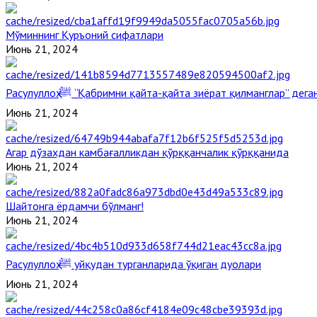
Мўминнинг Қуръоний сифатлари
Июнь 21, 2024
Расулуллоҳ ﷺ “Қабримни қайта-қайта зиёрат қилманглар” де
Июнь 21, 2024
Агар дўзахдан камбағалликдан қўрққанчалик қўрққанида
Июнь 21, 2024
Шайтонга ёрдамчи бўлманг!
Июнь 21, 2024
Расулуллоҳ ﷺ уйқудан турганларида ўқиган дуолари
Июнь 21, 2024