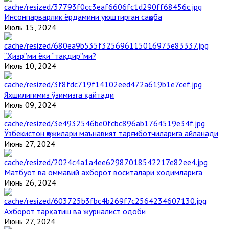
Инсонпарварлик ёрдамини уюштирган саҳоба
Июль 15, 2024
“Ҳизр”ми ёки “тақдир”ми?
Июль 10, 2024
Яхшилигимиз ўзимизга қайтади
Июль 09, 2024
Ўзбекистон ҳожилари маънавият тарғиботчиларига айланади
Июнь 27, 2024
Матбуот ва оммавий ахборот воситалари ходимларига
Июнь 26, 2024
Ахборот тарқатиш ва журналист одоби
Июнь 27, 2024