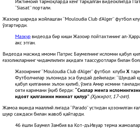
Ижтимоий тармоқларда кенг тарқалган видеоклипда Патри
“Siasat” портали.
Жазоир шаҳрида жойлашган “Mouloudia Club d’Alger” футбол кл
ўзгартирди.
Мазкур
видеода бир киши Жазоир пойтахтининг ал-Ҳарра
акс этган.
Видеода масжид имоми Патрис Баумелнинг исломни қабул қили
ғазоликларнинг чидамлилиги ҳақидаги таассуротлари билан боғл
Жазоирнинг “Mouloudia Club d’Alger” футбол клуби
Х
тарм
Футболчилар эълонида эса бундай дейилади: “Шундай қ
қабул қилганини эълон қилиб, ўзига Aмир исмини танлади. 
ояти каримани ўқиб берди:
“Сизлар менга исломингизн
ҳидоят қилганини миннат қилур”
(Ҳужирот, 17-оят).
Жамоа яқинда маҳаллий лигада “Parado” устидан қозонилган ғал
шукр саждаси билан жавоб қайтарди.
46 ёшли Баумел Замбия ва Кот-дъИвуар терма жамоалари