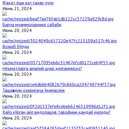
Фақат ёши катталар учун
Июнь 21, 2024
Барча муаммоларнинг сабаби
Июнь 20, 2024
Вожиб бўлди
Июнь 20, 2024
Неъматларга амалий шукр қилганмисиз?
Июнь 20, 2024
Ташаҳҳудни охиригача ўқимаслик
Июнь 20, 2024
Ҳайз кўрган аёл видолашув тавофини қандай қилади?
Июнь 20, 2024