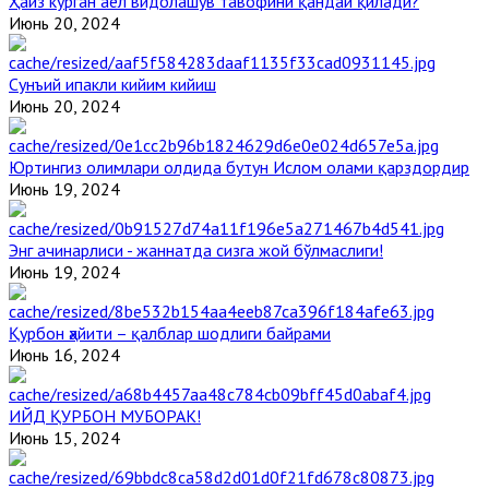
Ҳайз кўрган аёл видолашув тавофини қандай қилади?
Июнь 20, 2024
Сунъий ипакли кийим кийиш
Июнь 20, 2024
Юртингиз олимлари олдида бутун Ислом олами қарздордир
Июнь 19, 2024
Энг ачинарлиси - жаннатда сизга жой бўлмаслиги!
Июнь 19, 2024
Қурбон ҳайити – қалблар шодлиги байрами
Июнь 16, 2024
ИЙД ҚУРБОН МУБОРАК!
Июнь 15, 2024