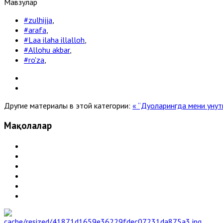
Мавзулар
#zulhijja
,
#arafa
,
#Laa ilaha illalloh
,
#Allohu akbar
,
#ro'za
,
Другие материалы в этой категории:
« “Дуоларингда мени унут
Мақолалар