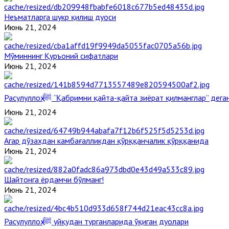
Неъматларга шукр қилиш дуоси
Июнь 21, 2024
Мўминнинг Қуръоний сифатлари
Июнь 21, 2024
Расулуллоҳ ﷺ “Қабримни қайта-қайта зиёрат қилманглар” де
Июнь 21, 2024
Агар дўзахдан камбағалликдан қўрққанчалик қўрққанида
Июнь 21, 2024
Шайтонга ёрдамчи бўлманг!
Июнь 21, 2024
Расулуллоҳ ﷺ уйқудан турганларида ўқиган дуолари