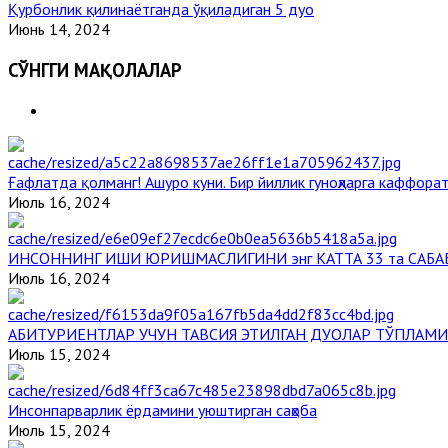
Қурбонлик қилинаётганда ўқиладиган 5 дуо
Июнь 14, 2024
СЎНГГИ МАҚОЛАЛАР
Ғафлатда қолманг! Ашуро куни. Бир йиллик гуноҳларга каффорат
Июль 16, 2024
ИНСОННИНГ ИШИ ЮРИШМАСЛИГИНИ энг КАТТА 33 та САБА
Июль 16, 2024
АБИТУРИЕНТЛАР УЧУН ТАВСИЯ ЭТИЛГАН ДУОЛАР ТЎПЛАМИ
Июль 15, 2024
Инсонпарварлик ёрдамини уюштирган саҳоба
Июль 15, 2024