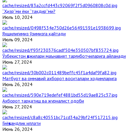
“Ҳизр”ми ёки “тақдир”ми?
Июль 10, 2024
Яхшилигимиз ўзимизга қайтади
Июль 09, 2024
Ўзбекистон ҳожилари маънавият тарғиботчиларига айланади
Июнь 27, 2024
Матбуот ва оммавий ахборот воситалари ходимларига
Июнь 26, 2024
Ахборот тарқатиш ва журналист одоби
Июнь 27, 2024
Гиёҳвандлик иллати
Июнь 26, 2024