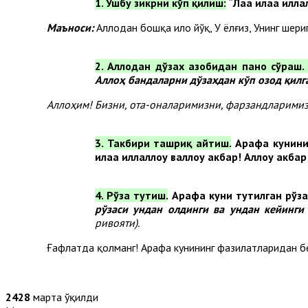
1. Ушбу зикрни кўп қилиш:
“
Лаа илаҳа иллал
Маъноси:
Аллоҳдан бошқа илоҳ йўқ, У ёлғиз, Унинг шериг
2. Аллоҳдан дўзах азобидан паноҳ сўраш
Аллоҳ бандаларни дўзахдан кўп озод қилг
Аллоҳим! Бизни, ота-оналаримизни, фарзандларимиз
3. Такбири ташриқ айтиш.
Арафа кунини
илаҳа иллаллоҳу валлоҳу акбар! Аллоҳу акбар
4. Рўза тутиш.
Арафа куни тутилган рўза
рўзаси ундан олдинги ва ундан кейинги
ривояти).
Ғафлатда қолманг! Арафа кунининг фазилатларидан беб
2428
марта ўқилди