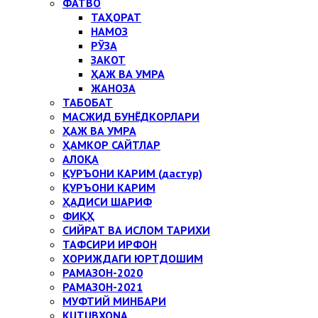
ФАТВО
ТАҲОРАТ
НАМОЗ
РЎЗА
ЗАКОТ
ҲАЖ ВА УМРА
ЖАНОЗА
ТАБОБАТ
МАСЖИД БУНЁДКОРЛАРИ
ҲАЖ ВА УМРА
ҲАМКОР САЙТЛАР
АЛОҚА
ҚУРЪОНИ КАРИМ (дастур)
ҚУРЪОНИ КАРИМ
ҲАДИСИ ШАРИФ
ФИҚҲ
СИЙРАТ ВА ИСЛОМ ТАРИХИ
ТАФСИРИ ИРФОН
ХОРИЖДАГИ ЮРТДОШИМ
РАМАЗОН-2020
РАМАЗОН-2021
МУФТИЙ МИНБАРИ
KUTUBXONA