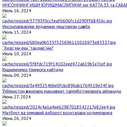
ИНСОННИНГ ИШИ ЮРИШМАСЛИГИНИ энг КАТТА 33 та САБА
Июль 16, 2024
Инсонпарварлик ёрдамини уюштирган саҳоба
Июль 15, 2024
“Ҳизр”ми ёки “тақдир”ми?
Июль 10, 2024
Яхшилигимиз ўзимизга қайтади
Июль 09, 2024
Ўзбекистон ҳожилари маънавият тарғиботчиларига айланади
Июнь 27, 2024
Матбуот ва оммавий ахборот воситалари ходимларига
Июнь 26, 2024