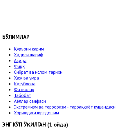
БЎЛИМЛАР
Қуръони карим
Ҳадиси шариф
Ақида
Фиқҳ
Сийрат ва ислом тарихи
Ҳаж ва умра
Кутубхона
Фатволар
Табобат
Аёллар саҳифаси
Экстремизм ва терроризм - тарраққиёт кушандаси
Хориждаги юртдошим
ЭНГ КЎП ЎҚИЛГАН (1 ойда)