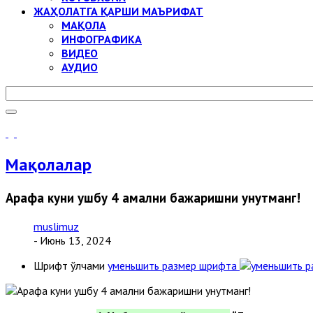
ЖАҲОЛАТГА ҚАРШИ МАЪРИФАТ
МАҚОЛА
ИНФОГРАФИКА
ВИДЕО
АУДИО
Мақолалар
Арафа куни ушбу 4 амални бажаришни унутманг!
muslimuz
- Июнь 13, 2024
Шрифт ўлчами
уменьшить размер шрифта