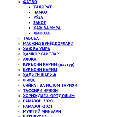
ФАТВО
ТАҲОРАТ
НАМОЗ
РЎЗА
ЗАКОТ
ҲАЖ ВА УМРА
ЖАНОЗА
ТАБОБАТ
МАСЖИД БУНЁДКОРЛАРИ
ҲАЖ ВА УМРА
ҲАМКОР САЙТЛАР
АЛОҚА
ҚУРЪОНИ КАРИМ (дастур)
ҚУРЪОНИ КАРИМ
ҲАДИСИ ШАРИФ
ФИҚҲ
СИЙРАТ ВА ИСЛОМ ТАРИХИ
ТАФСИРИ ИРФОН
ХОРИЖДАГИ ЮРТДОШИМ
РАМАЗОН-2020
РАМАЗОН-2021
МУФТИЙ МИНБАРИ
KUTUBXONA