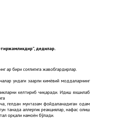
хотиржамликдир”, дедилар.
нг ҳар бири соғлигига жавобгардирлар.
чалар ундаги заҳарли кимёвий моддаларнинг
ликларни келтириб чиқаради. Идиш яхшилаб
нга
рича, гелдан мунтазам фойдаланадиган одам
утун танада аллергик реакциялар, нафас олиш
ўтал орқали намоён бўлади.