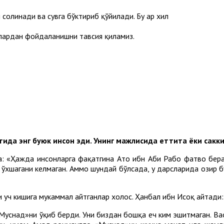
солинади ва сувга бўктириб қўйилади. Бу ҳар хил
алардан фойдаланишни тавсия қиламиз.
ақтида энг буюк инсон эди. Унинг мажлисида еттита ёки сакк
а: «Ҳажда инсонларга фақатгина Ато ибн Аби Рабоҳ фатво бер
га ўхшагани келмаган. Аммо шундай бўлсада, у дарсларида ҳозир
 уч кишига мукаммал айтганлар холос. Ҳанбал ибн Исҳоқ айтади:
Муснад»ни ўқиб берди. Уни биздан бошқа ҳеч ким эшитмаган. Ваҳо