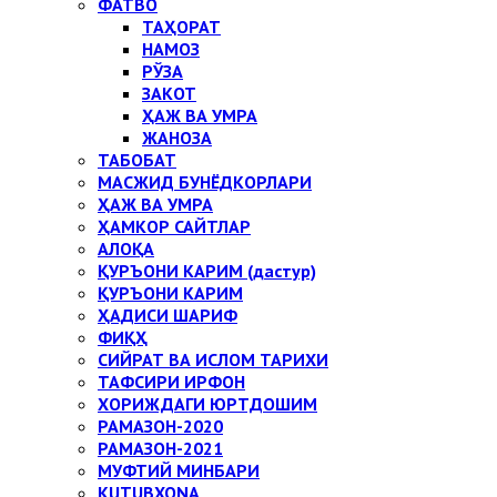
ФАТВО
ТАҲОРАТ
НАМОЗ
РЎЗА
ЗАКОТ
ҲАЖ ВА УМРА
ЖАНОЗА
ТАБОБАТ
МАСЖИД БУНЁДКОРЛАРИ
ҲАЖ ВА УМРА
ҲАМКОР САЙТЛАР
АЛОҚА
ҚУРЪОНИ КАРИМ (дастур)
ҚУРЪОНИ КАРИМ
ҲАДИСИ ШАРИФ
ФИҚҲ
СИЙРАТ ВА ИСЛОМ ТАРИХИ
ТАФСИРИ ИРФОН
ХОРИЖДАГИ ЮРТДОШИМ
РАМАЗОН-2020
РАМАЗОН-2021
МУФТИЙ МИНБАРИ
KUTUBXONA