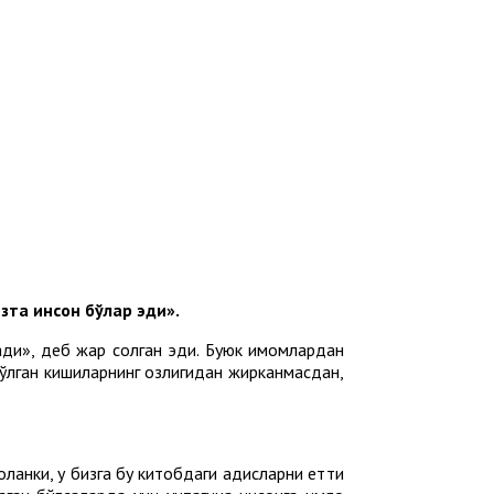
изта инсон бўлар эди».
ади», деб жар солган эди. Буюк имомлардан
 бўлган кишиларнинг озлигидан жирканмасдан,
ланки, у бизга бу китобдаги ҳадисларни етти