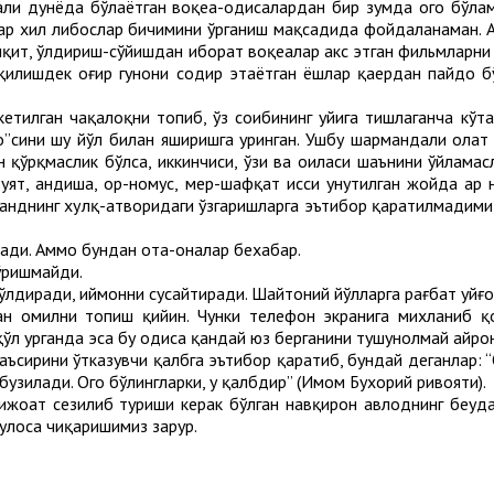
и дунёда бўлаётган воқеа-ҳодисалардан бир зумда огоҳ бўлами
ҳар хил либослар бичимини ўрганиш мақсадида фойдаланаман. Аф
-йиқит, ўлдириш-сўйишдан иборат воқеалар акс этган фильмларни
қилишдек оғир гуноҳни содир этаётган ёшлар қаердан пайдо бў
тилган чақалоқни топиб, ўз соҳибининг уйига тишлаганча кўтар
то”сини шу йўл билан яширишга уринган. Ушбу шармандали ҳолат
 қўрқмаслик бўлса, иккинчиси, ўзи ва оиласи шаънини ўйламас
уят, андиша, ор-номус, меҳр-шафқат ҳисси унутилган жойда ҳар
анднинг хулқ-атворидаги ўзгаришларга эътибор қаратилмадими
ади. Аммо бундан ота-оналар бехабар.
ўришмайди.
и ўлдиради, иймонни сусайтиради. Шайтоний йўлларга рағбат уйғ
ган омилни топиш қийин. Чунки телефон экранига михланиб қ
ўл урганда эса бу ҳодиса қандай юз берганини тушунолмай ҳайро
аъсирини ўтказувчи қалбга эътибор қаратиб, бундай деганлар: “О
а бузилади. Огоҳ бўлингларки, у қалбдир” (Имом Бухорий ривояти).
 шижоат сезилиб туриши керак бўлган навқирон авлоднинг беҳуд
хулоса чиқаришимиз зарур.