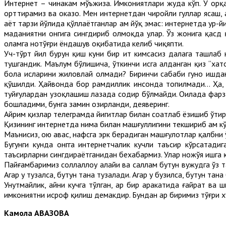
Интернет – чинакам мўъжиза. Имкониятлари жуда кўп. У орқал
орттирамиз ва ҳоказо. Мен интернетдан чиройли гуллар ясаш, 
ҳаёт тарзи йўлида қўллаётганлар ҳам йўқ эмас: интернетда ур
маданиятни онгига сингдириб олмоқда улар. Ўз жонига қасд 
оламга нотўғри ёндашув оқибатида келиб чиқяпти.
Уч-тўрт йил бурун қиш куни бир ит кимсасиз далага ташлаб ке
тушгандик. Маълум бўлишича, ўткинчи ҳисга алданган қиз “ха
бола ҳисларини жиловлай олмади? Биринчи сабаби гуноҳ ишдан
қўшилди. Ҳайвонда бор раҳмдиллик инсонда топилмади... Ҳа, 
туйғулардан узоқлашиш лаҳзада содир бўлмайди. Оилада фарз
бошладими, бунга замин ҳозирланди, деяверинг.
Айрим қизлар телеграмда йигитлар билан соатлаб ёзишиб ўтир
Қизининг интернетда нима билан машғуллигини текшириб ҳам к
Маънисиз, ҳою ҳавас, нафсга эрк берадиган машғулотлар қалбн
Бугунги кунда онгга интернетчалик кучли таъсир кўрсатади
таъсирларни сингдираётганидан бехабармиз. Улар ножўя ишга қ
Пайғамбаримиз соллаллоҳу алайҳи ва саллам бутун вужудга ўз т
Агар у тузалса, бутун тана тузалади. Агар у бузилса, бутун тан
Унутмайлик, айни кучга тўлган, ҳар бир ҳаракатида ғайрат ва
имкониятни исроф қилиш демакдир. Бундан ҳар биримиз тўғри 
Камола АВАЗОВА