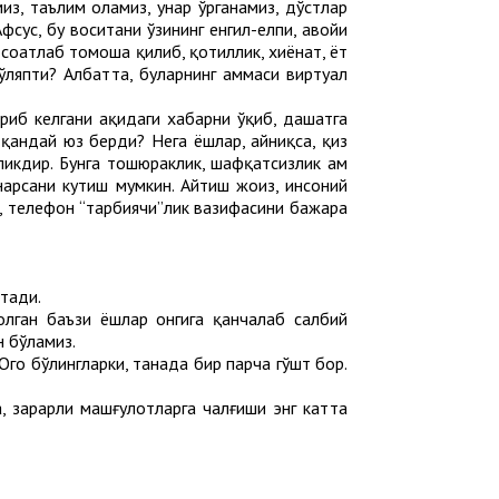
з, таълим оламиз, ҳунар ўрганамиз, дўстлар
сус, бу воситани ўзининг енгил-елпи, ҳавойи
 соатлаб томоша қилиб, қотиллик, хиёнат, ёт
ляпти? Албатта, буларнинг ҳаммаси виртуал
иб келгани ҳақидаги хабарни ўқиб, даҳшатга
 қандай юз берди? Нега ёшлар, айниқса, қиз
ликдир. Бунга тошюраклик, шафқатсизлик ҳам
 нарсани кутиш мумкин. Айтиш жоиз, инсоний
, телефон “тарбиячи”лик вазифасини бажара
отади.
олган баъзи ёшлар онгига қанчалаб салбий
н бўламиз.
гоҳ бўлингларки, танада бир парча гўшт бор.
а, зарарли машғулотларга чалғиши энг катта