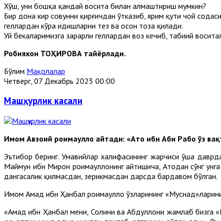
Хўш, уни бошқа қандай восита билан алмаштириш мумкин?
Бир дона кир совунни қирғичдан ўтказиб, ярим қути чой содаси 
геллардан кўра идишларни тез ва осон тоза қилади.
Уй бекаларимизга зарарли геллардан воз кечиб, табиий восит
Робияхон ТОҲИРОВА тайёрлади.
Бўлим
Мақолалар
Четверг, 07 Декабрь 2023 00:00
Машҳурлик касали
Имом Авзоий роҳимаҳуллоҳ айтади: «Ато ибн Аби Рабоҳ ўз в
Эътибор беринг. Умавийлар халифасининг жарчиси ўша даврд
Маймун ибн Миҳрон роҳимаҳуллоҳнинг айтишича, Атодан сўнг ун
дангасалик қилмасдан, зерикмасдан дарсда бардавом бўлган.
Имом Аҳмад ибн Ҳанбал роҳимаҳуллоҳ ўзларининг «Муснад»ларини
«Аҳмад ибн Ҳанбал мени, Солиҳни ва Абдуллоҳни жамлаб бизга «