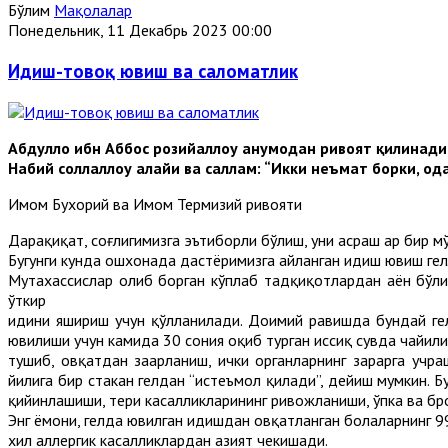
Бўлим
Мақолалар
Понедельник, 11 Декабрь 2023 00:00
Идиш-товоқ ювиш ва саломатлик
Абдуллоҳ ибн Аббос розийаллоҳу анҳумодан ривоят қилинади
Набий соллаллоҳу алайҳи ва саллам: “Икки неъмат борки, о
Имом Бухорий ва Имом Термизий ривояти
Дарҳақиқат, соғлигимизга эътиборли бўлиш, уни асраш ҳар бир 
Бугунги кунда ошхонада дастёримизга айланган идиш ювиш гелл
Мутахассислар олиб борган кўплаб тадқиқотлардан аён бўлиш
ўткир
ҳидини яшириш учун қўлланилади. Доимий равишда бундай г
ювилиши учун камида 30 сония оқиб турган иссиқ сувда чайили
тушиб, овқатдан заҳарланиш, ички органларнинг зарарга уч
йилига бир стакан гелдан “истеъмол қилади”, дейиш мумкин. Б
қийинлашиши, тери касалликларининг ривожланиши, ўпка ва бр
Энг ёмони, гелда ювилган идишдан овқатланган болаларнинг 9
хил аллергик касалликлардан азият чекишади.