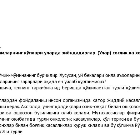
.
дамларнинг кўплари уларда зиёндадирлар. (Улар) соғлик ва 
мўмин-мўминанинг бурчидир. Хусусан, уй бекалари оила аъзоларини
арининг зарарлари ҳақида ҳеч ўйлаб кўрганмисиз?
ича, гелнинг таркибига ҳид беришда қўшилаётган турли қўшим
еллардан фойдаланиш инсон организмида қатор жиддий касал
ши керак. Акс ҳолда, унинг қолдиқлари озиқ-овқат билан ошқозо
раши ва ошқозон бузилишига олиб келади. Мутахассислар фик
унинг оқибатида турли онкологик касалликлар, қўл териси ва б
онхлар билан боғлиқ касалликлар хуруж қилади ва бу кўпинча й
9% и турли