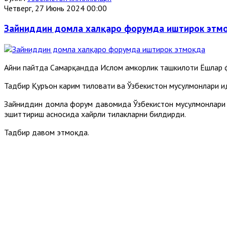
Четверг, 27 Июнь 2024 00:00
Зайниддин домла халқаро форумда иштирок этм
Айни пайтда Самарқандда Ислом ҳамкорлик ташкилоти Ёшлар 
Тадбир Қуръон карим тиловати ва Ўзбекистон мусулмонлари 
Зайниддин домла форум давомида Ўзбекистон мусулмонлари и
эшиттириш асносида хайрли тилакларни билдирди.
Тадбир давом этмоқда.