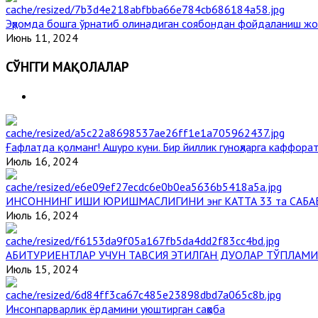
Эҳромда бошга ўрнатиб олинадиган соябондан фойдаланиш жо
Июнь 11, 2024
СЎНГГИ МАҚОЛАЛАР
Ғафлатда қолманг! Ашуро куни. Бир йиллик гуноҳларга каффорат
Июль 16, 2024
ИНСОННИНГ ИШИ ЮРИШМАСЛИГИНИ энг КАТТА 33 та САБА
Июль 16, 2024
АБИТУРИЕНТЛАР УЧУН ТАВСИЯ ЭТИЛГАН ДУОЛАР ТЎПЛАМИ
Июль 15, 2024
Инсонпарварлик ёрдамини уюштирган саҳоба