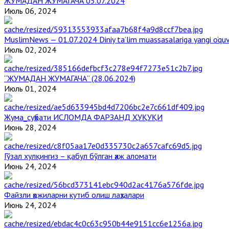
ЖУМАДАН ЖУМАГАЧА 05.07.2024
Июль 06, 2024
MuslimNews — 01.07.2024 Diniy ta’lim muassasalariga yangi o‘qu
Июль 02, 2024
“ЖУМАДАН ЖУМАГАЧА” (28.06.2024)
Июль 01, 2024
Жума_суҳбати ИСЛОМДА ФАРЗАНД ҲУҚУҚИ
Июнь 28, 2024
Гўзал хулқингиз – қабул бўлган ҳаж аломати
Июнь 24, 2024
Файзли ҳожиларни кутиб олиш лаҳзалари
Июнь 24, 2024