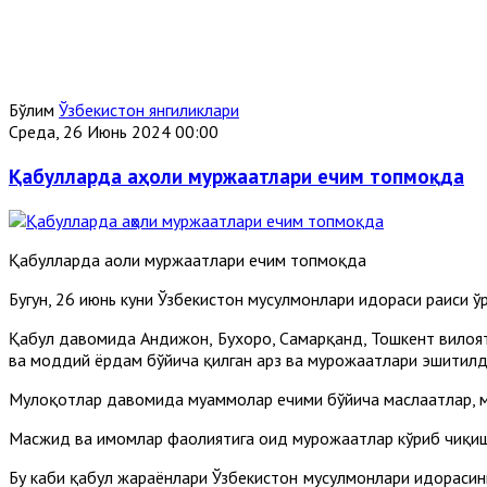
Бўлим
Ўзбекистон янгиликлари
Среда, 26 Июнь 2024 00:00
Қабулларда аҳоли муржаатлари ечим топмоқда
Қабулларда аҳоли муржаатлари ечим топмоқда
Бугун, 26 июнь куни Ўзбекистон мусулмонлари идораси раиси 
Қабул давомида Андижон, Бухоро, Самарқанд, Тошкент вилоятл
ва моддий ёрдам бўйича қилган арз ва мурожаатлари эшитилд
Мулоқотлар давомида муаммолар ечими бўйича маслаҳатлар, м
Масжид ва имомлар фаолиятига оид мурожаатлар кўриб чиқиш
Бу каби қабул жараёнлари Ўзбекистон мусулмонлари идорасини