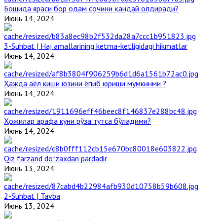
Бошида яраси бор одам сочини қандай олдиради?
Июнь 14, 2024
3-Suhbat | Haj amallarining ketma-ketligidagi hikmatlar
Июнь 14, 2024
Ҳажда аёл киши юзини ёпиб юриши мумкинми ?
Июнь 14, 2024
Ҳожилар арафа куни рўза тутса бўладими?
Июнь 14, 2024
Qiz farzand doʻzaxdan pardadir
Июнь 13, 2024
2-Suhbat | Tavba
Июнь 13, 2024