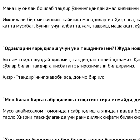
Мана шу ондан бошлаб тақдир ўзининг қандай амал қилишини
Икковлари бир мискиннинг қайиғига манадилар ва Ҳизр эса, қ
катта мусибат. Бунинг учун албатта, ғам, ташвиш, машаққат, қў
“Одамларни ғарқ қилиш учун уни тешдингизми?! Жуда нож
Биз ҳам гоҳида шундай қиламиз, тақдирдан нолиб қоламиз. Қа
сўзлар билан тақдирга нисбатан эътирозимизни билдирамиз.
Ҳизр - “тақдир”нинг жавоби эса, доимо бир ҳил:
“Мен билан бирга сабр қилишга тоқатинг сира етмайди, 
Мусо алайҳиссалом томонидан сабр қилишга янгидан ваъда бер
таоло Ҳизрни тавсифлаганда уни раҳимдиллик сифати билан си
“Ҳеч кимни ўлдирмаган бир бегуноҳ жонни ўлдирдингиз-а?