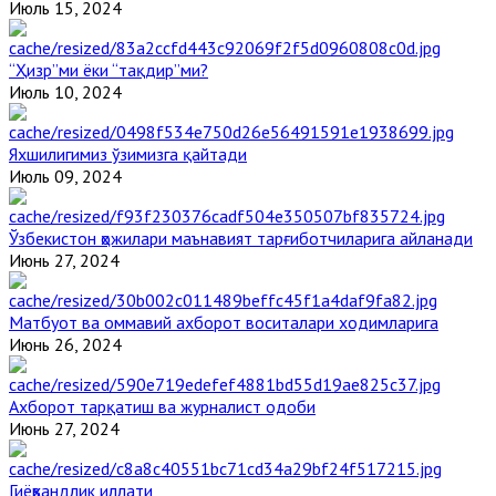
Июль 15, 2024
“Ҳизр”ми ёки “тақдир”ми?
Июль 10, 2024
Яхшилигимиз ўзимизга қайтади
Июль 09, 2024
Ўзбекистон ҳожилари маънавият тарғиботчиларига айланади
Июнь 27, 2024
Матбуот ва оммавий ахборот воситалари ходимларига
Июнь 26, 2024
Ахборот тарқатиш ва журналист одоби
Июнь 27, 2024
Гиёҳвандлик иллати