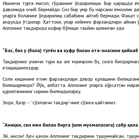
Иккинчи турга мисол, гўдакнинг ўлдирилиши. Бир қарашда ёмо
давомида очиб бермайди. Сиз бир умр бу нарсани ёмонлик деб
уларга боланинг ўлдирилиш сабабини айтиб бермади. Фақат с
андухда ўтдилар. Ҳаттоки, улар кейинги фарзандлари айнан 
Аллоҳнинг тақдирида кофир бўлиши таъйин қилинган эди.
“Бас, биз у (бола) туғён ва куфр билан ота-онасини қийна
Тақдирнинг учинчи тури ва энг муҳимроғи бу, сизга билдирмаг
етишишингиздир.
Солиҳ кишининг етим фарзандлари девор қулашини билишган
билишармиди? Йўқ, албатта. Аллоҳнинг уларга кўрсатган марҳ
қурилганининг сирини билмадиларку.
Энди, Ҳизр – “сўзловчи тақдир”нинг сўзига қайтамиз:
“Аниқки, сен мен билан бирга (илм муомаласига) сабр қил
Эй, инсон! Ҳеч қачон Аллоҳнинг тақдирини тушунмайсан, тушу