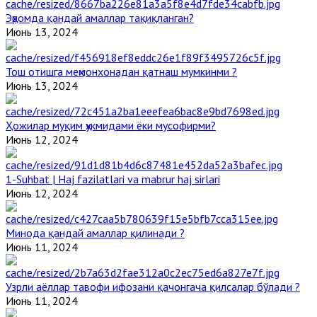
Эҳромда қандай амаллар тақиқланган?
Июнь 13, 2024
Тош отишга меҳмонхонадан қатнаш мумкинми ?
Июнь 13, 2024
Ҳожилар муқим ҳукмидами ёки мусофирми?
Июнь 12, 2024
1-Suhbat | Haj fazilatlari va mabrur haj sirlari
Июнь 12, 2024
Минода қандай амаллар қилинади ?
Июнь 11, 2024
Узрли аёллар тавофи ифозани қачонгача қилсалар бўлади ?
Июнь 11, 2024