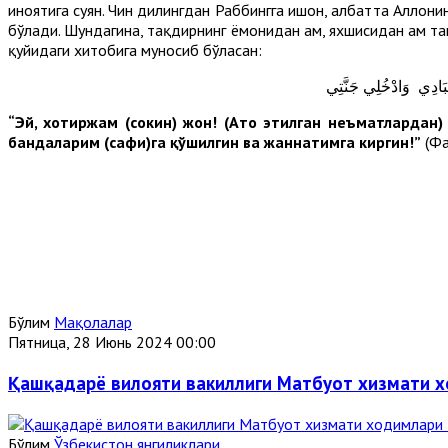
иноятига суян. Чин дилингдан Раббингга ишон, албатта Аллоҳни
бўлади. Шундагина, тақдирнинг ёмонидан ҳам, яхшисидан ҳам таш
қуйидаги хитобига муносиб бўласан:
عِبَادِي وَادْخُلِي جَنَّتِي
“Эй, хотиржам (сокин) жон! (Ато этилган неъматлардан) ро
бандаларим (сафи)га қўшилгин ва жаннатимга киргин!”
(Фа
Бўлим
Мақолалар
Пятница, 28 Июнь 2024 00:00
Қашқадарё вилояти вакиллиги Матбуот хизмати 
Бўлим
Ўзбекистон янгиликлари