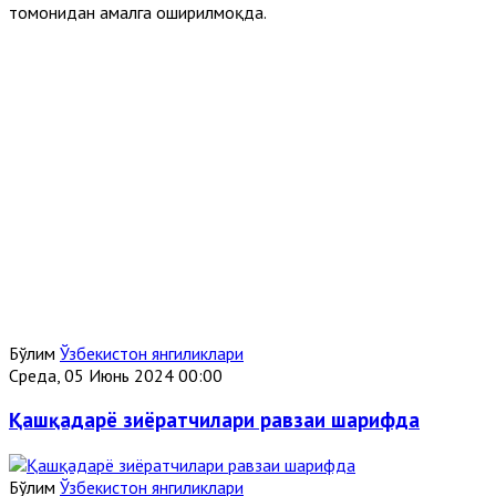
томонидан амалга оширилмоқда.
Бўлим
Ўзбекистон янгиликлари
Среда, 05 Июнь 2024 00:00
Қашқадарё зиёратчилари равзаи шарифда
Бўлим
Ўзбекистон янгиликлари