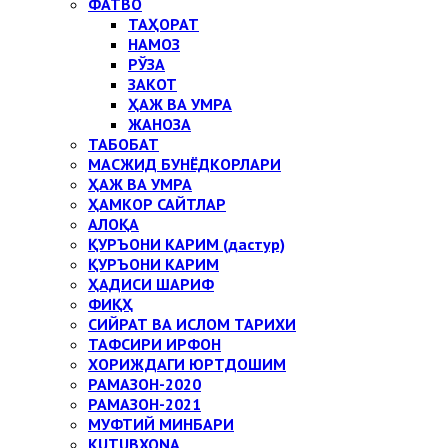
ФАТВО
ТАҲОРАТ
НАМОЗ
РЎЗА
ЗАКОТ
ҲАЖ ВА УМРА
ЖАНОЗА
ТАБОБАТ
МАСЖИД БУНЁДКОРЛАРИ
ҲАЖ ВА УМРА
ҲАМКОР САЙТЛАР
АЛОҚА
ҚУРЪОНИ КАРИМ (дастур)
ҚУРЪОНИ КАРИМ
ҲАДИСИ ШАРИФ
ФИҚҲ
СИЙРАТ ВА ИСЛОМ ТАРИХИ
ТАФСИРИ ИРФОН
ХОРИЖДАГИ ЮРТДОШИМ
РАМАЗОН-2020
РАМАЗОН-2021
МУФТИЙ МИНБАРИ
KUTUBXONA