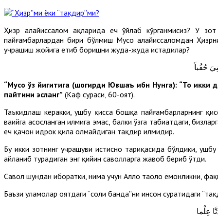
Ҳизр алайҳиссалом ҳақларида ҳеч ўйлаб кўрганмисиз? У з
пайғамбарлардан бири бўлмиш Мусо алайҳиссаломдан Ҳизрни
учрашиш жойига етиб боришни жуда-жуда истадилар?
ضِيَ حُقُباً
“Мусо ўз йигитига (шогирди Ювшаъ ибн Нунга): “То икки
пайтини эсланг”
(Каҳф сураси, 60-оят).
Таъкидлаш керакки, ушбу қисса бошқа пайғамбарларнинг қис
ваҳийга асосланган илмига эмас, балки ўзга табиатдаги, бизлар
ҳеч қачон идрок қила олмайдиган тақдир илмидир.
Бу икки зотнинг учрашуви истисно тариқасида бўлдики, ушб
айланиб турадиган энг қийин саволларга жавоб бериб ўтди.
Савол шундан иборатки, нима учун Аллоҳ таоло ёмонликни, фақ
Баъзи уламолар оятдаги “солиҳ банда”ни инсон суратидаги “тақ
نَّا عِلْما