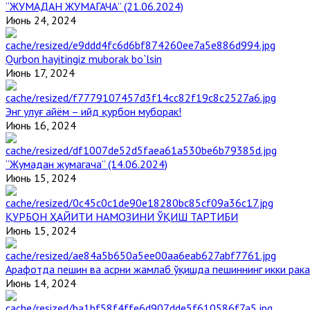
“ЖУМАДАН ЖУМАГАЧА” (21.06.2024)
Июнь 24, 2024
Qurbon hayitingiz muborak bo`lsin
Июнь 17, 2024
Энг улуғ айём – ийд қурбон муборак!
Июнь 16, 2024
“Жумадан жумагача” (14.06.2024)
Июнь 15, 2024
ҚУРБОН ҲАЙИТИ НАМОЗИНИ ЎҚИШ ТАРТИБИ
Июнь 15, 2024
Арафотда пешин ва асрни жамлаб ўқишда пешиннинг икки рака
Июнь 14, 2024