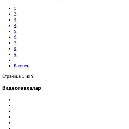
1
2
3
4
5
6
7
8
9
В конец
Страница 1 из 9
Видеолавҳалар