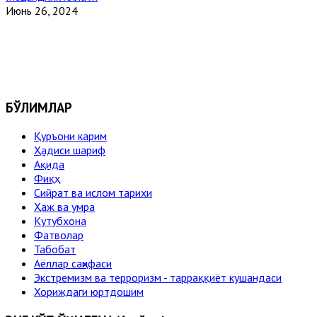
Июнь 26, 2024
БЎЛИМЛАР
Қуръони карим
Ҳадиси шариф
Ақида
Фиқҳ
Сийрат ва ислом тарихи
Ҳаж ва умра
Кутубхона
Фатволар
Табобат
Аёллар саҳифаси
Экстремизм ва терроризм - тарраққиёт кушандаси
Хориждаги юртдошим