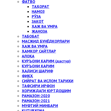
ФАТВО
ТАҲОРАТ
НАМОЗ
РЎЗА
ЗАКОТ
ҲАЖ ВА УМРА
ЖАНОЗА
ТАБОБАТ
МАСЖИД БУНЁДКОРЛАРИ
ҲАЖ ВА УМРА
ҲАМКОР САЙТЛАР
АЛОҚА
ҚУРЪОНИ КАРИМ (дастур)
ҚУРЪОНИ КАРИМ
ҲАДИСИ ШАРИФ
ФИҚҲ
СИЙРАТ ВА ИСЛОМ ТАРИХИ
ТАФСИРИ ИРФОН
ХОРИЖДАГИ ЮРТДОШИМ
РАМАЗОН-2020
РАМАЗОН-2021
МУФТИЙ МИНБАРИ
KUTUBXONA