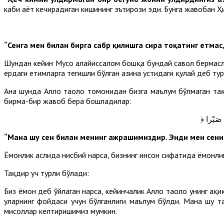
каби ҳаёт кечирадиган кишининг эътирози эди. Бунга жавобан 
“Сенга мен билан бирга сабр қилишга сира тоқатинг етма
Шундан кейин Мусо алайҳиссалом бошқа бундай савол бермасл
ердаги етимларга тегишли бўлган ҳазина устидаги қулай деб т
Ана шунда Аллоҳ таоло томонидан бизга маълум бўлмаган тақ
бирма-бир жавоб бера бошладилар:
﴿  صَبْرا
“Мана шу сен билан менинг ажрашимиздир. Энди мен сени 
Ёмонлик аслида нисбий нарса, бизнинг инсон сифатида ёмонлик 
Тақдир уч турли бўлади:
Биз ёмон деб ўйлаган нарса, кейинчалик Аллоҳ таоло унинг ҳақ
уларнинг фойдаси учун бўлганлиги маълум бўлди. Мана шу та
мисоллар келтиришимиз мумкин.