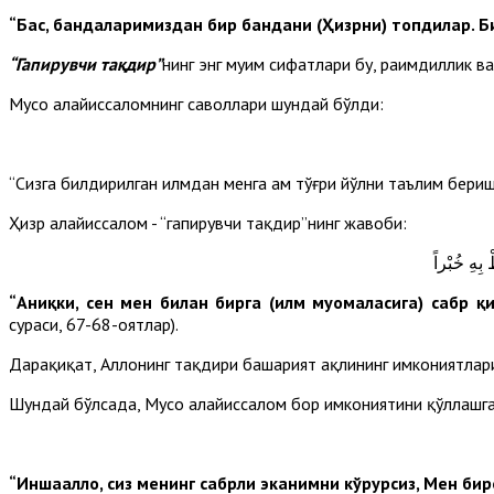
“Бас, бандаларимиздан бир бандани (Ҳизрни) топдилар. Биз
“Гапирувчи тақдир”
нинг энг муҳим сифатлари бу, раҳимдиллик 
Мусо алайҳиссаломнинг саволлари шундай бўлди:
“Сизга билдирилган илмдан менга ҳам тўғри йўлни таълим бериши
Ҳизр алайҳиссалом - “гапирувчи тақдир”нинг жавоби:
بِهِ خُبْراً
“Аниқки, сен мен билан бирга (илм муомаласига) сабр қ
сураси, 67-68-оятлар).
Дарҳақиқат, Аллоҳнинг тақдири башарият ақлининг имкониятла
Шундай бўлсада, Мусо алайҳиссалом бор имкониятини қўллашг
“Иншааллоҳ, сиз менинг сабрли эканимни кўрурсиз, Мен би