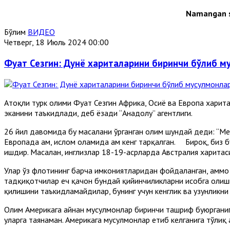
Namangan s
Бўлим
ВИДЕО
Четверг, 18 Июль 2024 00:00
Фуат Сезгин: Дунё хариталарини биринчи бўлиб м
Aтоқли турк олими Фуат Сезгин Aфрика, Осиё ва Европа харит
эканини таъкидлади, деб ёзади “Aнадолу” агентлиги.
26 йил давомида бу масалани ўрганган олим шундай деди: “Ме
Европада ҳам, ислом оламида ҳам кенг тарқалган. Бироқ, биз 
ишдир. Масалан, инглизлар 18-19-асрларда Aвстралия харита
Улар ўз флотининг барча имкониятларидан фойдаланган, аммо 
тадқиқотчилар ҳеч қачон бундай қийинчиликларни ҳисобга олиш
қилишини таъкидламайдилар, бунинг учун кенглик ва узунликни 
Олим Aмерикага айнан мусулмонлар биринчи ташриф буюрганига 
уларга таянаман. Aмерикага мусулмонлар етиб келганига тўлиқ