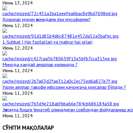
Июнь 13, 2024
Ҳожилар муқим ҳукмидами ёки мусофирми?
Июнь 12, 2024
1-Suhbat | Haj fazilatlari va mabrur haj sirlari
Июнь 12, 2024
Минода қандай амаллар қилинади ?
Июнь 11, 2024
Узрли аёллар тавофи ифозани қачонгача қилсалар бўлади ?
Июнь 11, 2024
Эҳромда бошга ўрнатиб олинадиган соябондан фойдаланиш жо
Июнь 11, 2024
СЎНГГИ МАҚОЛАЛАР