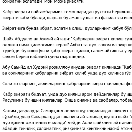
охиратни эслатади" Ибн Можа ривояти.
Қабр зиёрати пайғамбаримиз томонларидан рухсати берилган а
зиёрати каби бўлади, шаръан бу амал суннат ва фазилатли ишла
Зиёратчига бунда ибрат, эслатма олиш, дуоларининг қабул бўли
Шайх Абдуллоҳ ал Ажмий айтади: "Қабрларни зиёрат қилиш сун
олдида нима қилмоғимиз керак? Албатта дуо, салом ва зикр қ
турибди, бу ишни (яъни қабр зиёрат қилиш, салом айтиш ва у е
салом бериш набавий суннатлардандир.
Абу Саъийд ал Худрий розияллоҳу анҳудан ривоят қилинади "Қаб
ва солиҳларнинг қабрларини зиёрат қилиб унда дуо қилинса гў
Солиҳ зотларнинг, авлиёларнинг қабрларини зиёрат қилишда ф
Қабр зиёрати бидъат, унда дуо қилиш ҳаром дейдиганлар бу иш
Расулимиз бу ишни қилганлар, Оиша онамиз ва саҳобалар, тобе
Қадим даврларда Самарқанд аҳолиси қурғоқчиликдан шикоят қ
сўрайди, улар Самарқанддан эканини айтадилар, шунда шайх "с
дуо қилинг ҳожатингиз ечилади" дейди. Аҳоли шайхнинг айтган
абадий тинчлик, саломатлик, ризқимизга кенгликни насиб этсин