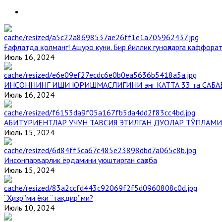
Ғафлатда қолманг! Ашуро куни. Бир йиллик гуноҳларга каффорат
Июль 16, 2024
ИНСОННИНГ ИШИ ЮРИШМАСЛИГИНИ энг КАТТА 33 та САБА
Июль 16, 2024
АБИТУРИЕНТЛАР УЧУН ТАВСИЯ ЭТИЛГАН ДУОЛАР ТЎПЛАМИ
Июль 15, 2024
Инсонпарварлик ёрдамини уюштирган саҳоба
Июль 15, 2024
“Ҳизр”ми ёки “тақдир”ми?
Июль 10, 2024