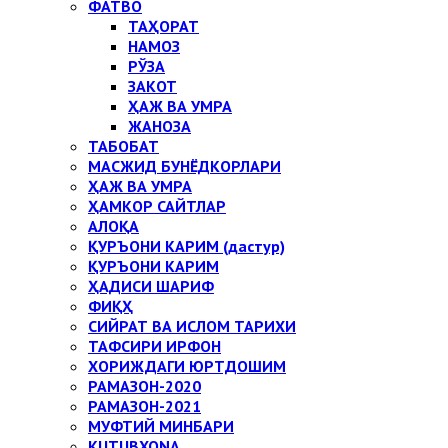
ФАТВО
ТАҲОРАТ
НАМОЗ
РЎЗА
ЗАКОТ
ҲАЖ ВА УМРА
ЖАНОЗА
ТАБОБАТ
МАСЖИД БУНЁДКОРЛАРИ
ҲАЖ ВА УМРА
ҲАМКОР САЙТЛАР
АЛОҚА
ҚУРЪОНИ КАРИМ (дастур)
ҚУРЪОНИ КАРИМ
ҲАДИСИ ШАРИФ
ФИҚҲ
СИЙРАТ ВА ИСЛОМ ТАРИХИ
ТАФСИРИ ИРФОН
ХОРИЖДАГИ ЮРТДОШИМ
РАМАЗОН-2020
РАМАЗОН-2021
МУФТИЙ МИНБАРИ
KUTUBXONA