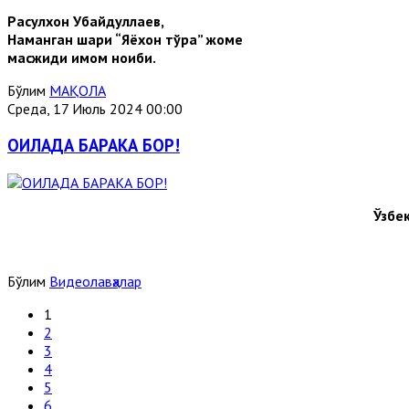
Расулхон Убайдуллаев,
Наманган шаҳри “Яҳёхон тўра” жоме
масжиди имом ноиби.
Бўлим
МАҚОЛА
Среда, 17 Июль 2024 00:00
ОИЛАДА БАРАКА БОР!
Ўзбе
Бўлим
Видеолавҳалар
1
2
3
4
5
6