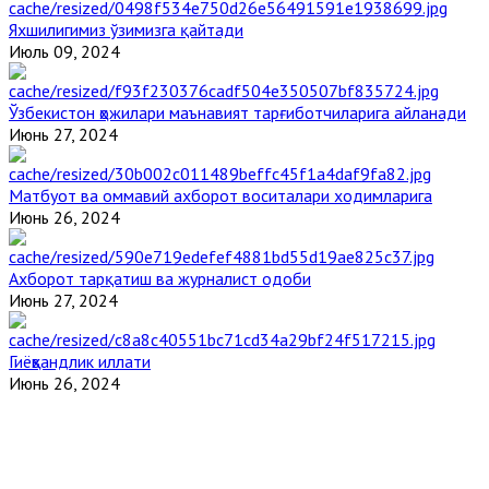
Яхшилигимиз ўзимизга қайтади
Июль 09, 2024
Ўзбекистон ҳожилари маънавият тарғиботчиларига айланади
Июнь 27, 2024
Матбуот ва оммавий ахборот воситалари ходимларига
Июнь 26, 2024
Ахборот тарқатиш ва журналист одоби
Июнь 27, 2024
Гиёҳвандлик иллати
Июнь 26, 2024