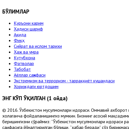
БЎЛИМЛАР
Қуръони карим
Ҳадиси шариф
Ақида
Фиқҳ
Сийрат ва ислом тарихи
Ҳаж ва умра
Кутубхона
Фатволар
Табобат
Аёллар саҳифаси
Экстремизм ва терроризм - тарраққиёт кушандаси
Хориждаги юртдошим
ЭНГ КЎП ЎҚИЛГАН (1 ойда)
© 2016. Ўзбекистон мусулмонлари идораси. Оммавий ахборот 
хоҳлаганча фойдаланишингиз мумкин. Бизнинг асосий мақсадими
беришингизни сўраймиз: “Ўзбекистон мусулмонлари идораси рас
саҳифасига йўналтирилган бўлиши, “хабар беради” сўз бирикмас