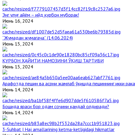
Энг улуғ айём – ийд қурбон муборак!
Июнь 16, 2024
“Жумадан жумагача” (14.06.2024)
Июнь 15, 2024
ҚУРБОН ҲАЙИТИ НАМОЗИНИ ЎҚИШ ТАРТИБИ
Июнь 15, 2024
Арафотда пешин ва асрни жамлаб ўқишда пешиннинг икки рака
Июнь 14, 2024
Бошида яраси бор одам сочини қандай олдиради?
Июнь 14, 2024
3-Suhbat | Haj amallarining ketma-ketligidagi hikmatlar