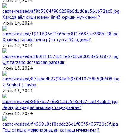
Июнь 14, 2024
Ҳажда аёл киши юзини ёпиб юриши мумкинми ?
Июнь 14, 2024
Ҳожилар арафа куни рўза тутса бўладими?
Июнь 14, 2024
Qiz farzand doʻzaxdan pardadir
Июнь 13, 2024
2-Suhbat | Tavba
Июнь 13, 2024
Эҳромда қандай амаллар тақиқланган?
Июнь 13, 2024
Тош отишга меҳмонхонадан қатнаш мумкинми ?