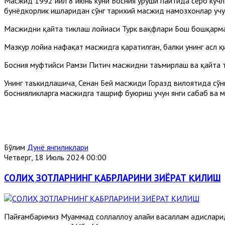
Масжид 1992 йил 8 июнь куни Босния уруши пайтида серб кучл
бунёдкорлик ишларидан сўнг тарихий масжид намозхонлар учу
Масжидни қайта тиклаш лойиҳаси Турк вақфлари Бош бошқарма
Мазкур лойиҳа нафақат масжидга қаратилган, балки унинг асл қ
Босния муфтийси Рамзи Питич масжидни таъмирлаш ва қайта ти
Унинг таъкидлашича, Сенан Бей масжиди Горазд вилоятида сўнг
боснияликларга масжидга ташриф буюриш учун янги сабаб ва 
Бўлим
Дунё янгиликлари
Четверг, 18 Июль 2024 00:00
СОЛИҲ ЗОТЛАРНИНГ ҚАБРЛАРИНИ ЗИЁРАТ ҚИЛИШ
Пайғамбаримиз Муҳаммад соллаллоҳу алайҳи васаллам ҳадислари