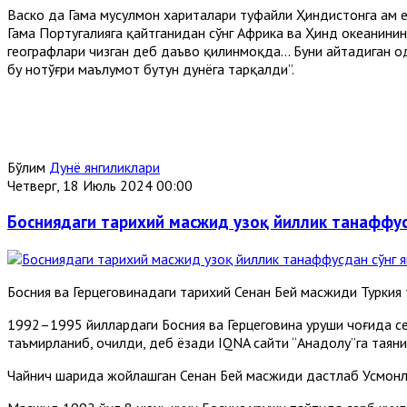
Васко да Гама мусулмон хариталари туфайли Ҳиндистонга ҳам е
Гама Португалияга қайтганидан сўнг Aфрика ва Ҳинд океанинин
географлари чизган деб даъво қилинмоқда... Буни айтадиган о
бу нотўғри маълумот бутун дунёга тарқалди”.
Бўлим
Дунё янгиликлари
Четверг, 18 Июль 2024 00:00
Босниядаги тарихий масжид узоқ йиллик танаффус
Босния ва Герцеговинадаги тарихий Сенан Бей масжиди Турки
1992–1995 йиллардаги Босния ва Герцеговина уруши чоғида с
таъмирланиб, очилди, деб ёзади IQNA сайти “Aнадолу”га таяни
Чайнич шаҳрида жойлашган Сенан Бей масжиди дастлаб Усмонл