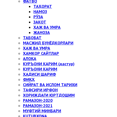
ФАТВО
ТАҲОРАТ
НАМОЗ
РЎЗА
ЗАКОТ
ҲАЖ ВА УМРА
ЖАНОЗА
ТАБОБАТ
МАСЖИД БУНЁДКОРЛАРИ
ҲАЖ ВА УМРА
ҲАМКОР САЙТЛАР
АЛОҚА
ҚУРЪОНИ КАРИМ (дастур)
ҚУРЪОНИ КАРИМ
ҲАДИСИ ШАРИФ
ФИҚҲ
СИЙРАТ ВА ИСЛОМ ТАРИХИ
ТАФСИРИ ИРФОН
ХОРИЖДАГИ ЮРТДОШИМ
РАМАЗОН-2020
РАМАЗОН-2021
МУФТИЙ МИНБАРИ
KUTUBXONA