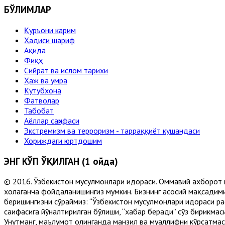
БЎЛИМЛАР
Қуръони карим
Ҳадиси шариф
Ақида
Фиқҳ
Сийрат ва ислом тарихи
Ҳаж ва умра
Кутубхона
Фатволар
Табобат
Аёллар саҳифаси
Экстремизм ва терроризм - тарраққиёт кушандаси
Хориждаги юртдошим
ЭНГ КЎП ЎҚИЛГАН (1 ойда)
© 2016. Ўзбекистон мусулмонлари идораси. Оммавий ахборот 
хоҳлаганча фойдаланишингиз мумкин. Бизнинг асосий мақсадими
беришингизни сўраймиз: “Ўзбекистон мусулмонлари идораси рас
саҳифасига йўналтирилган бўлиши, “хабар беради” сўз бирикмас
Унутманг, маълумот олинганда манзил ва муаллифни кўрсатмасл