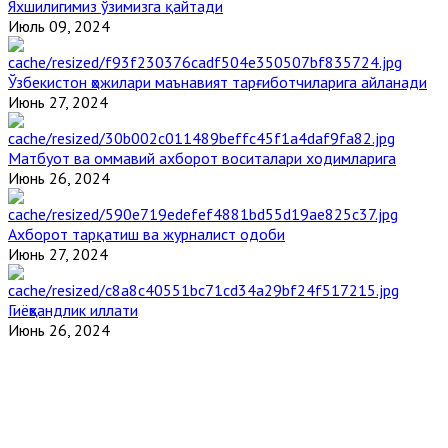
Яхшилигимиз ўзимизга қайтади
Июль 09, 2024
Ўзбекистон ҳожилари маънавият тарғиботчиларига айланади
Июнь 27, 2024
Матбуот ва оммавий ахборот воситалари ходимларига
Июнь 26, 2024
Ахборот тарқатиш ва журналист одоби
Июнь 27, 2024
Гиёҳвандлик иллати
Июнь 26, 2024