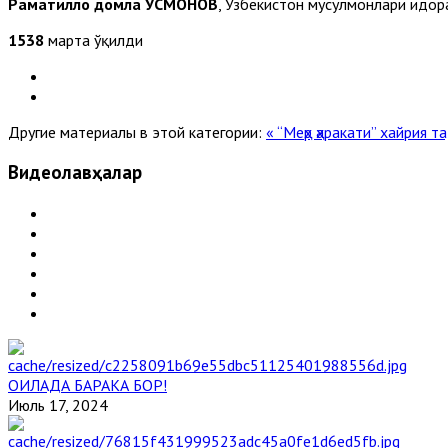
Раҳматилло домла УСМОНОВ
, Ўзбекистон мусулмонлари идо
1538
марта ўқилди
Другие материалы в этой категории:
« “Меҳр ҳаракати” хайрия 
Видеолавҳалар
ОИЛАДА БАРАКА БОР!
Июль 17, 2024