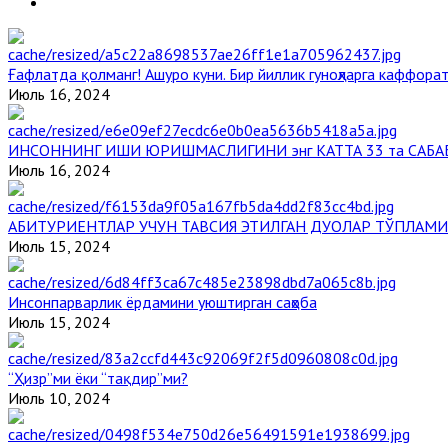
Ғафлатда қолманг! Ашуро куни. Бир йиллик гуноҳларга каффорат
Июль 16, 2024
ИНСОННИНГ ИШИ ЮРИШМАСЛИГИНИ энг КАТТА 33 та САБА
Июль 16, 2024
АБИТУРИЕНТЛАР УЧУН ТАВСИЯ ЭТИЛГАН ДУОЛАР ТЎПЛАМИ
Июль 15, 2024
Инсонпарварлик ёрдамини уюштирган саҳоба
Июль 15, 2024
“Ҳизр”ми ёки “тақдир”ми?
Июль 10, 2024