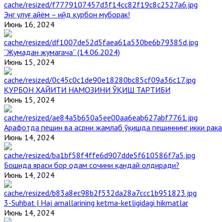
Энг улуғ айём – ийд қурбон муборак!
Июнь 16, 2024
“Жумадан жумагача” (14.06.2024)
Июнь 15, 2024
ҚУРБОН ҲАЙИТИ НАМОЗИНИ ЎҚИШ ТАРТИБИ
Июнь 15, 2024
Арафотда пешин ва асрни жамлаб ўқишда пешиннинг икки рака
Июнь 14, 2024
Бошида яраси бор одам сочини қандай олдиради?
Июнь 14, 2024
3-Suhbat | Haj amallarining ketma-ketligidagi hikmatlar
Июнь 14, 2024