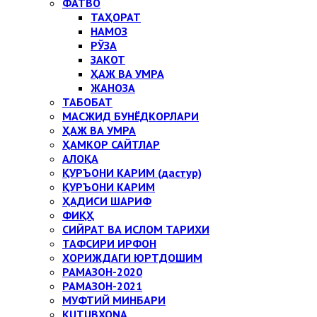
ФАТВО
ТАҲОРАТ
НАМОЗ
РЎЗА
ЗАКОТ
ҲАЖ ВА УМРА
ЖАНОЗА
ТАБОБАТ
МАСЖИД БУНЁДКОРЛАРИ
ҲАЖ ВА УМРА
ҲАМКОР САЙТЛАР
АЛОҚА
ҚУРЪОНИ КАРИМ (дастур)
ҚУРЪОНИ КАРИМ
ҲАДИСИ ШАРИФ
ФИҚҲ
СИЙРАТ ВА ИСЛОМ ТАРИХИ
ТАФСИРИ ИРФОН
ХОРИЖДАГИ ЮРТДОШИМ
РАМАЗОН-2020
РАМАЗОН-2021
МУФТИЙ МИНБАРИ
KUTUBXONA