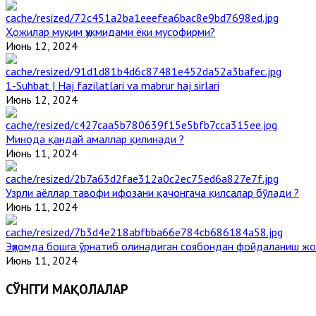
Ҳожилар муқим ҳукмидами ёки мусофирми?
Июнь 12, 2024
1-Suhbat | Haj fazilatlari va mabrur haj sirlari
Июнь 12, 2024
Минода қандай амаллар қилинади ?
Июнь 11, 2024
Узрли аёллар тавофи ифозани қачонгача қилсалар бўлади ?
Июнь 11, 2024
Эҳромда бошга ўрнатиб олинадиган соябондан фойдаланиш жо
Июнь 11, 2024
СЎНГГИ МАҚОЛАЛАР