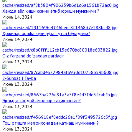
Ҳажда аёл киши юзини ёпиб юриши мумкинми ?
Июнь 14, 2024
Ҳожилар арафа куни рўза тутса бўладими?
Июнь 14, 2024
Qiz farzand doʻzaxdan pardadir
Июнь 13, 2024
2-Suhbat | Tavba
Июнь 13, 2024
Эҳромда қандай амаллар тақиқланган?
Июнь 13, 2024
Тош отишга меҳмонхонадан қатнаш мумкинми ?
Июнь 13, 2024