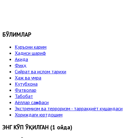
БЎЛИМЛАР
Қуръони карим
Ҳадиси шариф
Ақида
Фиқҳ
Сийрат ва ислом тарихи
Ҳаж ва умра
Кутубхона
Фатволар
Табобат
Аёллар саҳифаси
Экстремизм ва терроризм - тарраққиёт кушандаси
Хориждаги юртдошим
ЭНГ КЎП ЎҚИЛГАН (1 ойда)