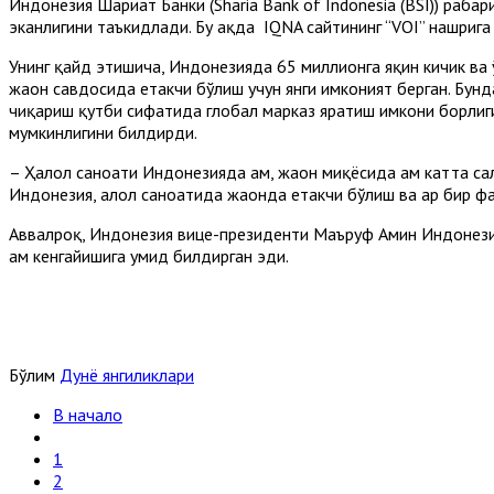
Индонезия Шариат Банки (Sharia Bank of Indonesia (BSI)) раҳба
эканлигини таъкидлади. Бу ҳақда IQNA сайтининг “VOI” нашрига
Унинг қайд этишича, Индонезияда 65 миллионга яқин кичик ва 
жаҳон савдосида етакчи бўлиш учун янги имконият берган. Бунд
чиқариш қутби сифатида глобал марказ яратиш имкони борлигин
мумкинлигини билдирди.
– Ҳалол саноати Индонезияда ҳам, жаҳон миқёсида ҳам катта сал
Индонезия, ҳалол саноатида жаҳонда етакчи бўлиш ва ҳар бир ф
Aввалроқ, Индонезия вице-президенти Маъруф Aмин Индонези
ҳам кенгайишига умид билдирган эди.
Бўлим
Дунё янгиликлари
В начало
1
2