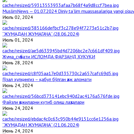
MuslimNews — 01.07.2024 Diniy ta’lim muassasalariga yangi o‘qu
Июль 02, 2024
“ЖУМАДАН ЖУМАГАЧА” (28.06.2024)
Июль 01, 2024
Жума_суҳбати ИСЛОМДА ФАРЗАНД ҲУҚУҚИ
Июнь 28, 2024
Гўзал хулқингиз – қабул бўлган ҳаж аломати
Июнь 24, 2024
Файзли ҳожиларни кутиб олиш лаҳзалари
Июнь 24, 2024
“ЖУМАДАН ЖУМАГАЧА” (21.06.2024)
Июнь 24, 2024