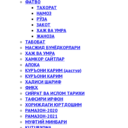
ФАТВО
ТАҲОРАТ
НАМОЗ
РЎЗА
ЗАКОТ
ҲАЖ ВА УМРА
ЖАНОЗА
ТАБОБАТ
МАСЖИД БУНЁДКОРЛАРИ
ҲАЖ ВА УМРА
ҲАМКОР САЙТЛАР
АЛОҚА
ҚУРЪОНИ КАРИМ (дастур)
ҚУРЪОНИ КАРИМ
ҲАДИСИ ШАРИФ
ФИҚҲ
СИЙРАТ ВА ИСЛОМ ТАРИХИ
ТАФСИРИ ИРФОН
ХОРИЖДАГИ ЮРТДОШИМ
РАМАЗОН-2020
РАМАЗОН-2021
МУФТИЙ МИНБАРИ
KUTUBXONA