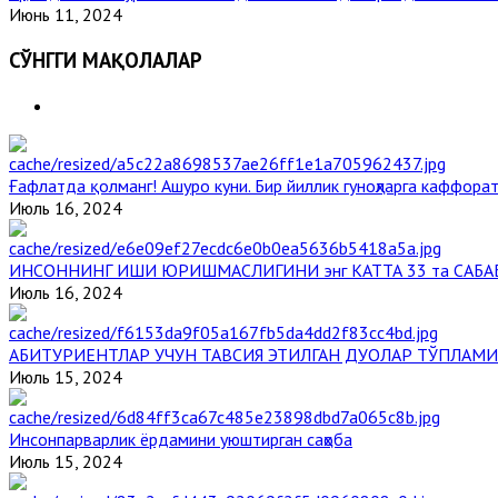
Июнь 11, 2024
СЎНГГИ МАҚОЛАЛАР
Ғафлатда қолманг! Ашуро куни. Бир йиллик гуноҳларга каффорат
Июль 16, 2024
ИНСОННИНГ ИШИ ЮРИШМАСЛИГИНИ энг КАТТА 33 та САБА
Июль 16, 2024
АБИТУРИЕНТЛАР УЧУН ТАВСИЯ ЭТИЛГАН ДУОЛАР ТЎПЛАМИ
Июль 15, 2024
Инсонпарварлик ёрдамини уюштирган саҳоба
Июль 15, 2024