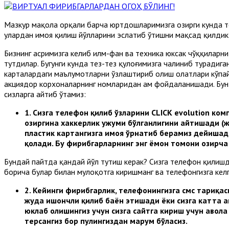
Мазкур мақола орқали барча юртдошларимизга ҳозирги кунда т
улардан ҳимоя қилиш йўлларини эслатиб ўтишни мақсад қилдик
Бизнинг асримизга келиб илм-фан ва техника юксак чўққиларн
тутдилар. Бугунги кунда тез-тез қулоғимизга чалиниб турадига
карталардаги маълумотларни ўзлаштириб олиш ҳолатлари кўпай
акциядор корхоналарнинг номларидан ҳам фойдаланишади. Бун
сизларга айтиб ўтамиз:
1.
Сизга телефон қилиб ўзларини CLICK evolution ко
ҳозиргина хаккерлик ҳужуми бўлганлигини айтишади (
пластик картангизга ҳимоя ўрнатиб берамиз дейишад
қолади. Бу фирибгарларнинг энг ёмон томони ҳозирч
Бундай пайтда қандай йўл тутиш керак? Сизга телефон қилишд
борича булар билан мулоқотга киришманг ва телефонгизга келга
2.
Кейинги фирибгарлик, телефонингизга смс тариқас
жуда ишончли қилиб баён этишади ёки сизга катта а
юклаб олишингиз учун сизга сайтга кириш учун ҳавола
терсангиз бор пулингиздан маҳрум бўласиз.