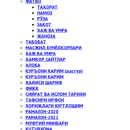
ФАТВО
ТАҲОРАТ
НАМОЗ
РЎЗА
ЗАКОТ
ҲАЖ ВА УМРА
ЖАНОЗА
ТАБОБАТ
МАСЖИД БУНЁДКОРЛАРИ
ҲАЖ ВА УМРА
ҲАМКОР САЙТЛАР
АЛОҚА
ҚУРЪОНИ КАРИМ (дастур)
ҚУРЪОНИ КАРИМ
ҲАДИСИ ШАРИФ
ФИҚҲ
СИЙРАТ ВА ИСЛОМ ТАРИХИ
ТАФСИРИ ИРФОН
ХОРИЖДАГИ ЮРТДОШИМ
РАМАЗОН-2020
РАМАЗОН-2021
МУФТИЙ МИНБАРИ
KUTUBXONA