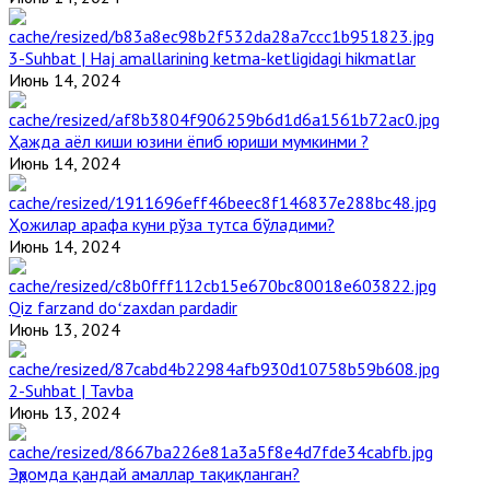
3-Suhbat | Haj amallarining ketma-ketligidagi hikmatlar
Июнь 14, 2024
Ҳажда аёл киши юзини ёпиб юриши мумкинми ?
Июнь 14, 2024
Ҳожилар арафа куни рўза тутса бўладими?
Июнь 14, 2024
Qiz farzand doʻzaxdan pardadir
Июнь 13, 2024
2-Suhbat | Tavba
Июнь 13, 2024
Эҳромда қандай амаллар тақиқланган?