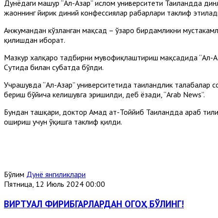
Дунёдаги машҳур “Ал-Азҳар” ислом университети Таиландда ди
жаҳоннинг йирик диний конфессиялар раҳбарлари таклиф этилад
Анжумандан кўзланган мақсад – ўзаро бирдамликни мустаҳкамл
қилишдан иборат.
Мазкур халқаро тадбирни мувофиқлаштириш мақсадида “Ал-Азҳ
Сутҳида билан суҳбатда бўлди.
Учрашувда “Ал-Азҳар” университетида таиландлик талабалар с
бериш бўйича келишувга эришилди, деб ёзади, “Arab News”.
Бундан ташқари, доктор Аҳмад ат-Тоййиб Таиландда араб тили
ошириш учун ўқишга таклиф қилди.
Бўлим
Дунё янгиликлари
Пятница, 12 Июль 2024 00:00
ВИРТУАЛ ФИРИБГАРЛАРДАН ОГОҲ БЎЛИНГ!