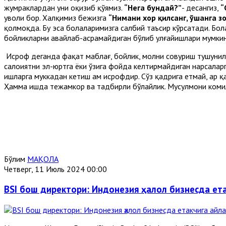
жумраклардан уни оқизиб қўямиз.
“Нега бундай?”
- десангиз,
“
уволи бор. Халқимиз бежизга
“Нимани хор қилсанг, ўшанга з
қолмоқда. Бу эса болаларимизга салбий таъсир кўрсатади. Бо
бойликларни авайлаб-асрамайдиган бўлиб улғайишлари мумкин
Исроф деганда фақат маблағ, бойлик, молни совуриш тушунил
салоҳиятни эл-юртга ёки ўзига фойда келтирмайдиган нарсалар
ишларга муккадан кетиш ҳам исрофдир. Сўз қадрига етмай, ҳар қа
Ҳамма ишда тежамкор ва тадбирли бўлайлик. Мусулмони комил
Бўлим
МАҚОЛА
Четверг, 11 Июль 2024 00:00
BSI бош директори: Индонезия ҳалол бизнесда ет