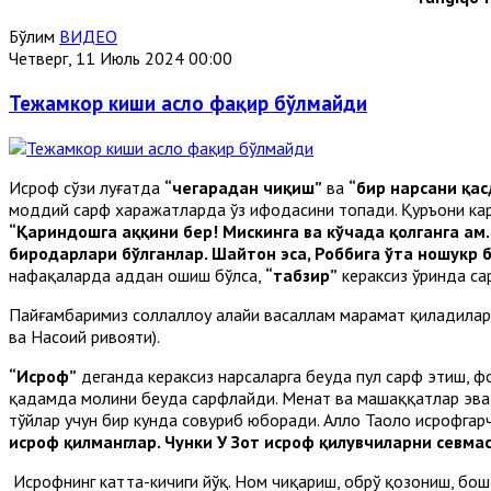
Бўлим
ВИДЕО
Четверг, 11 Июль 2024 00:00
Тежамкор киши асло фақир бўлмайди
Исроф сўзи луғатда
“чегарадан чиқиш”
ва
“бир нарсани қа
моддий сарф харажатларда ўз ифодасини топади. Қуръони к
“Қариндошга ҳаққини бер! Мискинга ва кўчада қолганга ҳам.
биродарлари бўлганлар. Шайтон эса, Роббига ўта ношукр 
нафақаларда ҳаддан ошиш бўлса,
“табзир”
кераксиз ўринда с
Пайғамбаримиз соллаллоҳу алайҳи васаллам марҳамат қиладила
ва Насоий ривояти).
“Исроф”
деганда кераксиз нарсаларга беҳуда пул сарф этиш, 
қадамда молини беҳуда сарфлайди. Меҳнат ва машаққатлар эв
тўйлар учун бир кунда совуриб юборади. Аллоҳ Таоло исрофгар
исроф қилманглар. Чунки У Зот исроф қилувчиларни севмас
Исрофнинг катта-кичиги йўқ. Ном чиқариш, обрў қозониш, бо