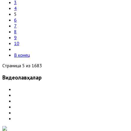
3
4
5
6
7
8
9
10
В конец
Страница 5 из 1683
Видеолавҳалар