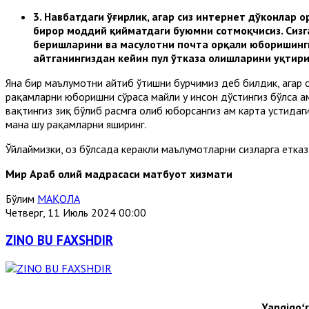
3.
Навбатдаги ўғирлик, агар сиз интернет дўконлар о
бирор моддий қийматдаги буюмни сотмоқчисиз. Сизг
беришларини ва маҳсулотни почта орқали юборишинги
айтганингиздан кейин пул ўтказа олишларини уқтири
Яна бир маълумотни айтиб ўтишни бурчимиз деб билдик, агар с
рақамларни юборишни сўраса майли у инсон дўстингиз бўлса ҳа
вақтингиз зиқ бўлиб расмга олиб юборсангиз ҳам карта устида
мана шу рақамларни яширинг.
Ўйлаймизки, оз бўлсада керакли маълумотларни сизларга етказ
Мир Араб олий мадрасаси матбуот хизмати
Бўлим
МАҚОЛА
Четверг, 11 Июль 2024 00:00
ZINO BU FAXSHDIR
Yangiqoʻr