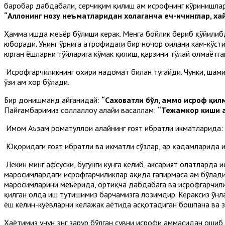
баробар дабдабали, серчиқим қилиш ҳам исрофнинг кўринишлар
“Аллоҳнинг нозу неъматларидан хоҳлаганча еч-ичинглар, ха
Ҳамма ишда меъёр бўлиши керак. Менга бойлик бериб қўйилибди
юборади. Унинг ўрнига атрофидаги бир ночор оилани кам-кўсти
юрган ёшларни тўйларига кўмак қилиш, қарзини тўлай олмаётг
Исрофгарчиликнинг охири надомат билан тугайди. Чунки, шами
ўзи ҳам хор бўлади.
Бир донишманд айганидай:
“Саховатли бўл, аммо исроф қилм
Пайғамбаримиз соллаллоҳу алайҳи васаллам:
“Тежамкор киши 
Имом Аъзам роҳматуллоҳи алайҳнинг ғоят ибратли ҳикматларида:
Юқоридаги ғоят ибратли ва ҳикматли сўзлар, ҳар қадамларида 
Лекин минг афсуски, бугунги кунга келиб, аксарият ҳолатларда
маросимлардаги исрофгарчиликлар ҳақида гапирмаса ҳам бўлади
маросимларини меъёрида, ортиқча дабдабага ва исрофгарчилик
қилган ҳолда иш тутишимиз барчамизга лозимдир. Кераксиз ўнл
ёш келин-куёвларни келажак ҳаётида асқотадиган бошпана ва 
Ҳаётимиз учун энг зарур бўлган сувни исрофи ҳаммасидан ошиб 