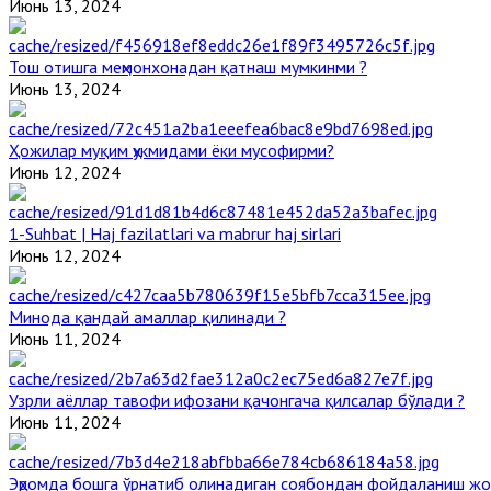
Июнь 13, 2024
Тош отишга меҳмонхонадан қатнаш мумкинми ?
Июнь 13, 2024
Ҳожилар муқим ҳукмидами ёки мусофирми?
Июнь 12, 2024
1-Suhbat | Haj fazilatlari va mabrur haj sirlari
Июнь 12, 2024
Минода қандай амаллар қилинади ?
Июнь 11, 2024
Узрли аёллар тавофи ифозани қачонгача қилсалар бўлади ?
Июнь 11, 2024
Эҳромда бошга ўрнатиб олинадиган соябондан фойдаланиш жо