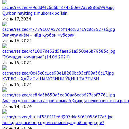
Qurbon hayitingiz muborak bo`lsin
Июнь 17, 2024
Энг улуғ айём – ийд қурбон муборак!
Июнь 16, 2024
“Жумадан жумагача” (14.06.2024)
Июнь 15, 2024
ҚУРБОН ҲАЙИТИ НАМОЗИНИ ЎҚИШ ТАРТИБИ
Июнь 15, 2024
Арафотда пешин ва асрни жамлаб ўқишда пешиннинг икки рака
Июнь 14, 2024
Бошида яраси бор одам сочини қандай олдиради?
Июнь 14, 2024