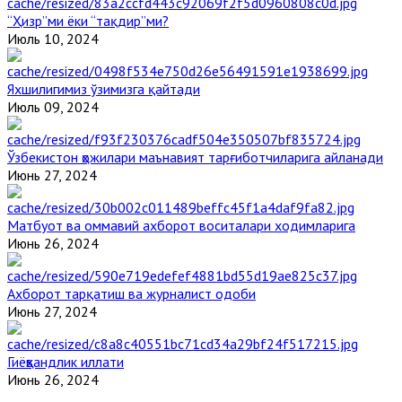
“Ҳизр”ми ёки “тақдир”ми?
Июль 10, 2024
Яхшилигимиз ўзимизга қайтади
Июль 09, 2024
Ўзбекистон ҳожилари маънавият тарғиботчиларига айланади
Июнь 27, 2024
Матбуот ва оммавий ахборот воситалари ходимларига
Июнь 26, 2024
Ахборот тарқатиш ва журналист одоби
Июнь 27, 2024
Гиёҳвандлик иллати
Июнь 26, 2024