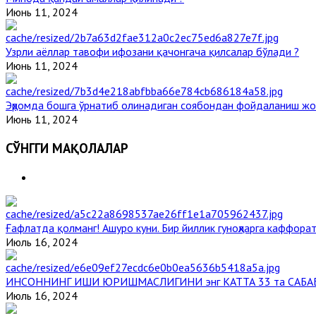
Июнь 11, 2024
Узрли аёллар тавофи ифозани қачонгача қилсалар бўлади ?
Июнь 11, 2024
Эҳромда бошга ўрнатиб олинадиган соябондан фойдаланиш жо
Июнь 11, 2024
СЎНГГИ МАҚОЛАЛАР
Ғафлатда қолманг! Ашуро куни. Бир йиллик гуноҳларга каффорат
Июль 16, 2024
ИНСОННИНГ ИШИ ЮРИШМАСЛИГИНИ энг КАТТА 33 та САБА
Июль 16, 2024