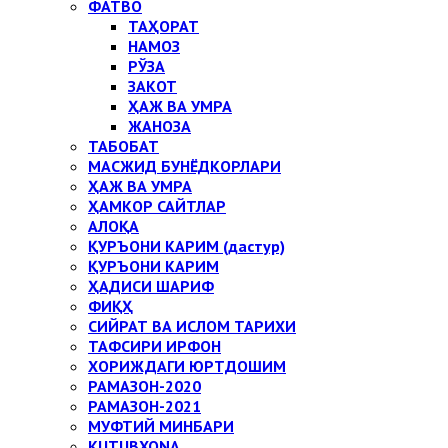
ФАТВО
ТАҲОРАТ
НАМОЗ
РЎЗА
ЗАКОТ
ҲАЖ ВА УМРА
ЖАНОЗА
ТАБОБАТ
МАСЖИД БУНЁДКОРЛАРИ
ҲАЖ ВА УМРА
ҲАМКОР САЙТЛАР
АЛОҚА
ҚУРЪОНИ КАРИМ (дастур)
ҚУРЪОНИ КАРИМ
ҲАДИСИ ШАРИФ
ФИҚҲ
СИЙРАТ ВА ИСЛОМ ТАРИХИ
ТАФСИРИ ИРФОН
ХОРИЖДАГИ ЮРТДОШИМ
РАМАЗОН-2020
РАМАЗОН-2021
МУФТИЙ МИНБАРИ
KUTUBXONA