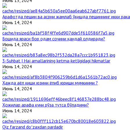
Июнь 15, 2024
Арафотда пешин ва асрни жамлаб ўқишда пешиннинг икки рака
Июнь 14, 2024
Бошида яраси бор одам сочини қандай олдиради?
Июнь 14, 2024
3-Suhbat | Haj amallarining ketma-ketligidagi hikmatlar
Июнь 14, 2024
Ҳажда аёл киши юзини ёпиб юриши мумкинми ?
Июнь 14, 2024
Ҳожилар арафа куни рўза тутса бўладими?
Июнь 14, 2024
Qiz farzand doʻzaxdan pardadir