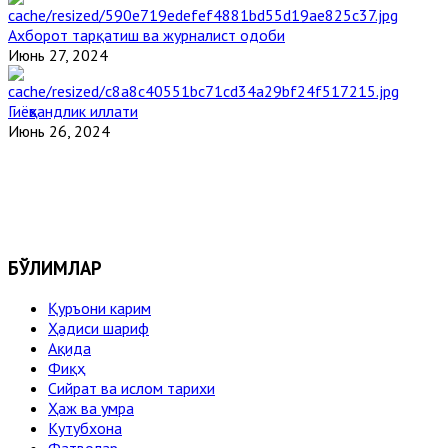
Ахборот тарқатиш ва журналист одоби
Июнь 27, 2024
Гиёҳвандлик иллати
Июнь 26, 2024
БЎЛИМЛАР
Қуръони карим
Ҳадиси шариф
Ақида
Фиқҳ
Сийрат ва ислом тарихи
Ҳаж ва умра
Кутубхона