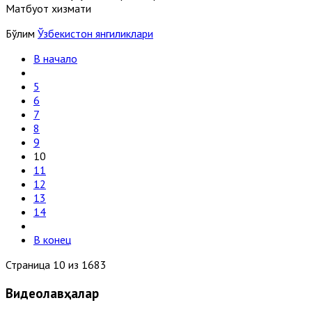
Матбуот хизмати
Бўлим
Ўзбекистон янгиликлари
В начало
5
6
7
8
9
10
11
12
13
14
В конец
Страница 10 из 1683
Видеолавҳалар