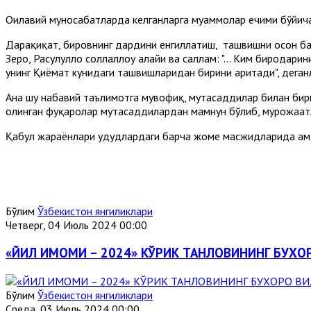
Оилавий муносабатларда келганларга муаммолар ечими бўйича 
Дарҳақиқат, бировнинг дардини енгиллатиш, ташвишни осон ба
Зеро, Расулуллоҳ соллаллоҳу алайҳи ва саллам: "... Ким биродар
унинг Қиёмат кунидаги ташвишларидан бирини аритади", деган
Ана шу набавий таълимотга мувофиқ, мутасаддилар билан бир
олинган фуқаролар мутасаддилардан мамнун бўлиб, мурожаат
Қабул жараёнлари ҳудудлардаги барча жоме масжидларида ҳам
Бўлим
Ўзбекистон янгиликлари
Четверг, 04 Июль 2024 00:00
«ЙИЛ ИМОМИ – 2024» КЎРИК ТАНЛОВИНИНГ БУХ
Бўлим
Ўзбекистон янгиликлари
Среда, 03 Июль 2024 00:00