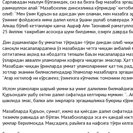
Сарлавҳадан маълум бўлганидек, сиз ва бизга бир мазҳабга эр
раҳимаҳуллоҳи алайҳ “Мазҳабсизлик динсизликка кўприкдир” кито
олиб: “Мен ўзим Қуръон ва ҳадисдан ҳукм оламан, мен мазҳабга
ўзининг фойдасига нима далил келса ўшани ушлаб олаверади. Ҳ
Алкаш бўлиб кетганлари қанча. Ашраф Али Таҳонавий раҳматулл
25 йиллик тажрибам асосида шуни билдимки, ҳозирги даврда би
Дин душманлари бу умматни тўғридан-тўғри диндан олиб чиқиб
саноқли масалалардагина ўз мазҳабидан четга чиққан ҳанбалий м
олтитагина ақоид ва ибодатга тегишли баъзи масалаларда мазҳа
ўзларидан аввалги уламоларни кофирга чиқарган эмаслар. Ҳат
Мазҳабдан чиққан ўринларда уммат уламоларининг қаттиқ радд
зотлар эканини билмаслигидадир.Уламолар мазҳабларга эргашиш
“Агар ихтилоф ни кўрсангиз, ўзингизга кўпчилик томонини лози
Ислом уламолари шаръий ҳукмни ва унинг далилини билмайдига
Қуръондаги ушбу оятни далил сифатида келтириш мумкин: “…Агар
шаклида эмас, балки аҳли зикрларга эргашишликка буюриш кўр
Мазҳабларда Қуръон, суннат, ижмо ва қиёсдан далил сифатида
тизимли равишда ҳал бўлган. Мазҳабсизларда эса ҳеч қандай иж
ҳукмлар берилмоқда. Мақсадига, раъйига ва нафсига тўғри кел