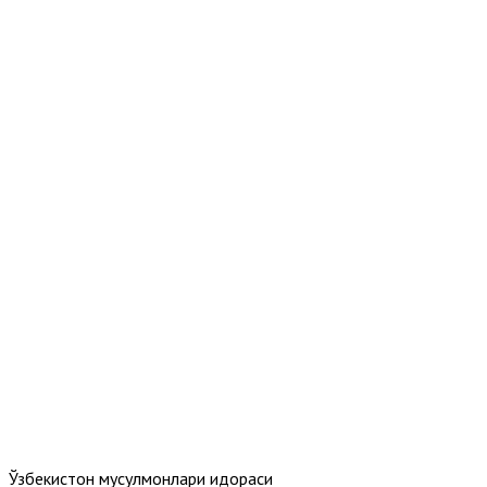
Ўзбекистон мусулмонлари идораси