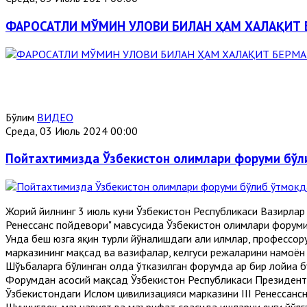
ФАРОСАТЛИ МЎМИН УЛОВИ БИЛАН ҲАМ ХАЛАҚИТ
Бўлим
ВИДЕО
Среда, 03 Июль 2024 00:00
Пойтахтимизда Ўзбекистон олимлари форуми бўл
Жорий йилнинг 3 июль куни Ўзбекистон Республикаси Вазирлар 
Ренессанс пойдевори" мавсусида Ўзбекистон олимлари форуми
Унда беш юзга яқин турли йўналишдаги аҳли илмлар, профессо
марказининг мақсад ва вазифалар, келгуси режаларини намоё
Шўъбаларга бўлинган ҳолда ўтказилган форумда ҳар бир лойиҳа
Форумдан асосий мақсад Ўзбекистон Республикаси Президент
Ўзбекистондаги Ислом цивилизацияси марказини III Ренессанс