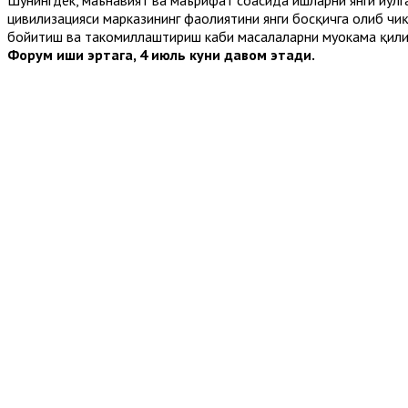
Шунингдек, маънавият ва маърифат соҳасида ишларни янги йўл
цивилизацияси марказининг фаолиятини янги босқичга олиб чи
бойитиш ва такомиллаштириш каби масалаларни муҳокама қил
Форум иши эртага, 4 июль куни давом этади.