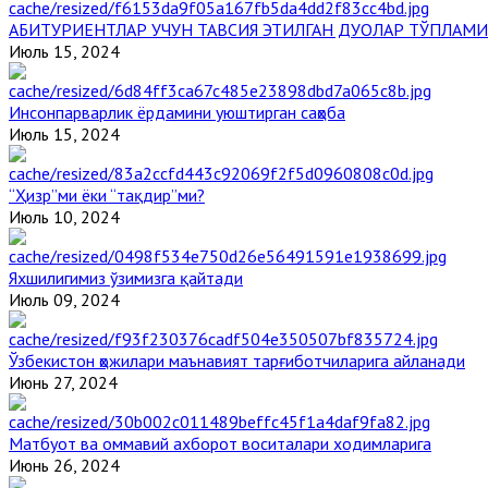
АБИТУРИЕНТЛАР УЧУН ТАВСИЯ ЭТИЛГАН ДУОЛАР ТЎПЛАМИ
Июль 15, 2024
Инсонпарварлик ёрдамини уюштирган саҳоба
Июль 15, 2024
“Ҳизр”ми ёки “тақдир”ми?
Июль 10, 2024
Яхшилигимиз ўзимизга қайтади
Июль 09, 2024
Ўзбекистон ҳожилари маънавият тарғиботчиларига айланади
Июнь 27, 2024
Матбуот ва оммавий ахборот воситалари ходимларига
Июнь 26, 2024