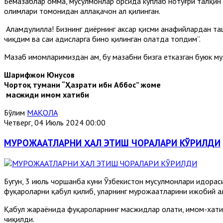
Бемазҳаблар омма, мусулмонлар орсида кўплаб нотўғри талқин 
олимлари томонидан аллақачон ҳал қилинган.
Алҳамдулиллаҳ! Бизнинг диёрнинг аксар қисми ҳанафийлардан та
чиқдим ва саҳиҳ ҳадисларга бино қилинган ҳолатда топдим”.
Мазҳаб имомларимиздан ҳам, бу мазҳабни бизга етказган буюк м
Шарифжон Юнусов
Чортоқ тумани “Ҳазрати ибн Аббос” жоме
масжиди имом хатиби
Бўлим
МАҚОЛА
Четверг, 04 Июль 2024 00:00
МУРОЖААТЛАРНИ ҲАЛ ЭТИШ ЧОРАЛАРИ КЎРИЛДИ
Бугун, 3 июль чоршанба куни Ўзбекистон мусулмонлари идора
фуқароларни қабул қилиб, уларнинг мурожаатларини ижобий ҳа
Қабул жараёнида фуқароларнинг масжидлар ҳолати, имом-хати
чиқилди.