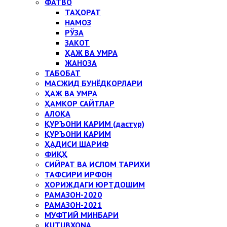
ФАТВО
ТАҲОРАТ
НАМОЗ
РЎЗА
ЗАКОТ
ҲАЖ ВА УМРА
ЖАНОЗА
ТАБОБАТ
МАСЖИД БУНЁДКОРЛАРИ
ҲАЖ ВА УМРА
ҲАМКОР САЙТЛАР
АЛОҚА
ҚУРЪОНИ КАРИМ (дастур)
ҚУРЪОНИ КАРИМ
ҲАДИСИ ШАРИФ
ФИҚҲ
СИЙРАТ ВА ИСЛОМ ТАРИХИ
ТАФСИРИ ИРФОН
ХОРИЖДАГИ ЮРТДОШИМ
РАМАЗОН-2020
РАМАЗОН-2021
МУФТИЙ МИНБАРИ
KUTUBXONA