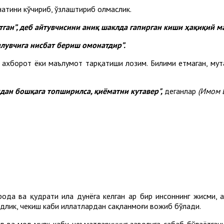
ҳнатини кўчириб, ўзлаштириб олмаслик.
тган”, деб айтувчисини аниқ шаклда гапирган киши ҳақиқий м
илувчига нисбат бериш омонатдир”.
а ахборот ёки маълумот тарқатиши лозим. Билими етмаган, мут
идан бошқага топширилса, қиёматни кутавер",
деганлар
(Имом 
ода ва қудрати ила дунёга келган ҳар бир инсоннинг жисми, а
ндлик, чекиш каби иллатлардан сақланмоғи вожиб бўлади.
ақл ва мол-мулк каби неъматларининг заволига сабаб бўлаётган