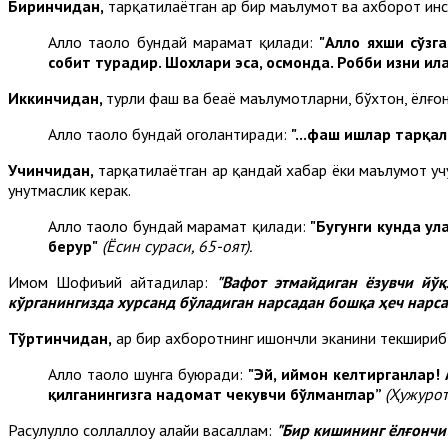
Биринчидан,
тарқатилаётган ҳар бир маълумот ва ахборот ин
Аллоҳ таоло бундай марҳамат қилади:
"Аллоҳ яхши сўз
собит турадир. Шохлари эса, осмонда. Робби изни ил
Иккинчидан,
турли фаҳш ва беҳаё маълумотларни, бўхтон, ёлғ
Аллоҳ таоло бундай огоҳлантиради:
"...фаҳш ишлар тарқ
Учинчидан,
тарқатилаётган ҳар қандай хабар ёки маълумот у
унутмаслик керак.
Аллоҳ таоло бундай марҳамат қилади:
"Бугунги кунда ул
берур"
(Ёсин сураси, 65-оят).
Имом Шофиъий айтадилар:
"Вафот этмайдиган ёзувчи йўқ
кўрганингизда хурсанд бўладиган нарсадан бошқа ҳеч нарса 
Тўртинчидан,
ҳар бир ахборотнинг ишончли эканини текшириб,
Аллоҳ таоло шунга буюради:
"
Эй, иймон келтирганлар! 
қилганингизга надомат чекувчи бўлманглар”
(Ҳужурот 
Расулуллоҳ соллаллоҳу алайҳи васаллам:
"
Б
ир кишининг ёлғончи