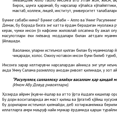
Бироқ, шунга қарамай, бу нарсалар кўпайса кўпайяптики
мактаб, коллеж, лицей, институт, университет талабалари
Бунинг сабаби нима? Бунинг сабаби – Аллоҳ ва Унинг Расулини
Демак, бу борада бизга энг катта ёрдам берадиган муолажа р
керак, чунки инсон ўз нафсини жиловлай олсагина бу ажал оғу
маҳсулотлари ёки гиёҳванд моддалари билан ҳаётдаги муам
ўйлашади.
Ваҳоланки, уларни истеъмол қилган билан бу муаммолар 
чиқаради, холос. Ожизу нотавон инсон буни билиб туриб
Инсонга зарар келтирувчи нарсалардан айниқса энг улуғ неъм
ҳақда Умму Салама разияллоҳу анҳодан ривоят қилинади, у зот а
“Расулуллоҳ саллаллоҳу алайҳи васаллам ҳар қандай 
(Имом Абу Довуд ривоятлари).
Ҳозирда айрим ўқувчи-ёшлар ва ҳатто ўрта ёшдаги кишилар ор
Бу дори воситаларида ҳам маст қилиш ва ўргатиб қўйиш хусус
бу дориларни истеъмол қилмайди, деб хотиржамликка берилиш 
иллатларга амри маъруф наҳйи мункар ёрдамида қарши турайли