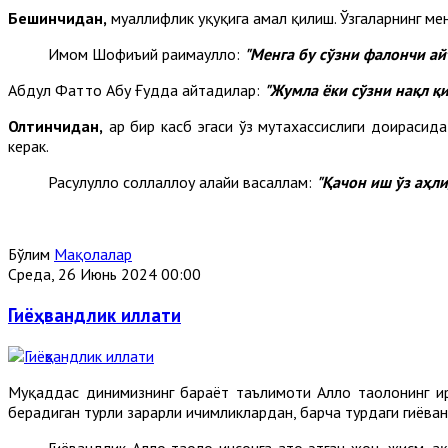
Бешинчидан,
муаллифлик ҳуқуқига амал қилиш. Ўзгаларнинг ме
Имом Шофиъий раҳимаҳуллоҳ:
"
Ме
нга бу сўзни фалончи ай
Абдул Фаттоҳ Абу Ғудда айтадилар:
"Жумла ёки сўзни нақл қ
Олтинчидан,
ҳар бир касб эгаси ўз мутахассислиги доирасид
керак.
Расулуллоҳ соллаллоҳу алайҳи васаллам:
"
Қа
чон иш ўз аҳл
Бўлим
Мақолалар
Среда, 26 Июнь 2024 00:00
Гиёҳвандлик иллати
Муқаддас динимизнинг барҳаёт таълимоти Аллоҳ таолонинг ир
берадиган турли зарарли ичимликлардан, барча турдаги гиёҳва
Гиёҳвандлик Аллоҳ таолo инсонга ато этган жон, жисм, 