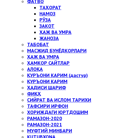
ФАТВО
ТАҲОРАТ
НАМОЗ
РЎЗА
ЗАКОТ
ҲАЖ ВА УМРА
ЖАНОЗА
ТАБОБАТ
МАСЖИД БУНЁДКОРЛАРИ
ҲАЖ ВА УМРА
ҲАМКОР САЙТЛАР
АЛОҚА
ҚУРЪОНИ КАРИМ (дастур)
ҚУРЪОНИ КАРИМ
ҲАДИСИ ШАРИФ
ФИҚҲ
СИЙРАТ ВА ИСЛОМ ТАРИХИ
ТАФСИРИ ИРФОН
ХОРИЖДАГИ ЮРТДОШИМ
РАМАЗОН-2020
РАМАЗОН-2021
МУФТИЙ МИНБАРИ
KUTUBXONA