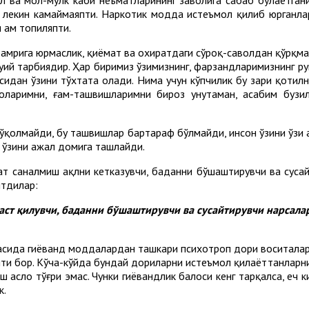
, лекин камаймаяпти. Наркотик модда истеъмол қилиб юрганлар 
 ҳам топиляпти.
нг амрига юрмаслик, қиёмат ва охиратдаги сўроқ-саволдан қўрқ
уҳий тарбиядир. Ҳар биримиз ўзимизнинг, фарзандларимизнинг р
сидан ўзини тўхтата олади. Нима учун кўпчилик бу заҳри қотил
моларимни, ғам-ташвишларимни бироз унутаман, асабим бузи
йўқолмайди, бу ташвишлар бартараф бўлмайди, инсон ўзини ўзи 
, ўзини ажал домига ташлайди.
ат саналмиш ақлни кетказувчи, баданни бўшаштирувчи ва сусай
йтдилар:
маст қилувчи, баданни бўшаштирувчи ва сусайтирувчи нарсал
асида гиёҳванд моддалардан ташкари психотроп дори воситалар
ияти бор. Кўча-кўйда бундай дориларни истеъмол қилаёттанларн
асло тўғри эмас. Чунки гиёҳвандлик балоси кенг тарқалса, ҳеч
к.