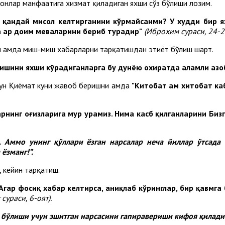
сонлар манфаатига хизмат қиладиган яхши сўз бўлиши лозим.
га қандай мисол келтирганини кўрмайсанми? У худди бир 
а ҳар доим меваларини бериб турадир"
(Иброҳим сураси, 24-25
он ҳамда миш-миш хабарларни тарқатишдан эҳтиёт бўлиш шарт.
алишини яхши кўрадиганларга бу дунёю охиратда аламли аз
чун Қиёмат куни жавоб беришни ҳамда
"Китобат ҳам хитобат к
арнинг оғизларига муҳр урамиз.
Нима касб қилганларини Бизга
. Аммо унинг қўллари ёзган нарсалар неча йиллар ўтсада
ёзманг!”.
 кейин тарқатиш.
Агар фосиқ хабар келтирса, аниқлаб кўринглар, бир қавмга
сураси, 6-оят).
 бўлиши учун эшитган нарсасини гапиравериши кифоя қилади