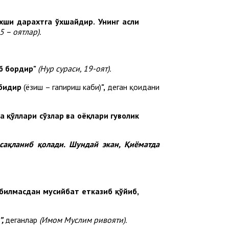
яхши дарахтга ўхшайдир. Унинг асли
 – оятлар).
об бордир"
(Нур сураси, 19-оят).
абидир
(ёзиш – гапириш каби)
",
деган қоидани
 қўллари сўзлар ва оёқлари гувоҳлик
 сақланиб қолади. Шундай экан, Қиёматда
 билмасдан мусийбат етказиб қўйиб,
”,
деганлар
(Имом Муслим ривояти).