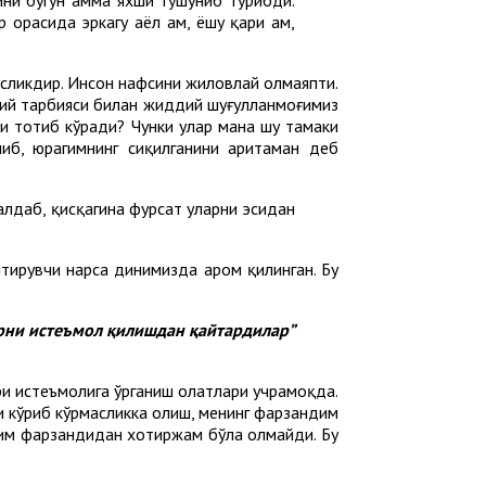
орасида эркагу аёл ҳам, ёшу қари ҳам,
масликдир. Инсон нафсини жиловлай олмаяпти.
уҳий тарбияси билан жиддий шуғулланмоғимиз
ни тотиб кўради? Чунки улар мана шу тамаки
либ, юрагимнинг сиқилганини аритаман деб
алдаб, қисқагина фурсат уларни эсидан
тирувчи нарса динимизда ҳаром қилинган. Бу
арни истеъмол қилишдан қайтардилар”
и истеъмолига ўрганиш ҳолатлари учрамоқда.
и кўриб кўрмасликка олиш, менинг фарзандим
 ким фарзандидан хотиржам бўла олмайди. Бу