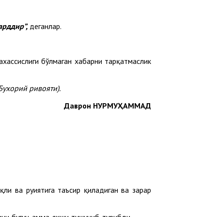
арддир”,
деганлар.
ахассислиги бўлмаган хабарни тарқатмаслик
Бухорий ривояти).
Даврон НУРМУҲАММАД
қли ва руҳиятига таъсир қиладиган ва зарар
ини бугун ҳамма яхши тушуниб турибди.