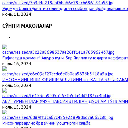
Эҳромда бошга ўрнатиб олинадиган соябондан фойдаланиш жо
июнь. 11, 2024
СЎНГГИ МАҚОЛАЛАР
Ғафлатда қолманг! Ашуро куни. Бир йиллик гуноҳларга каффорат
июль. 16, 2024
ИНСОННИНГ ИШИ ЮРИШМАСЛИГИНИ энг КАТТА 33 та САБА
июль. 16, 2024
АБИТУРИЕНТЛАР УЧУН ТАВСИЯ ЭТИЛГАН ДУОЛАР ТЎПЛАМИ
июль. 15, 2024
Инсонпарварлик ёрдамини уюштирган саҳоба