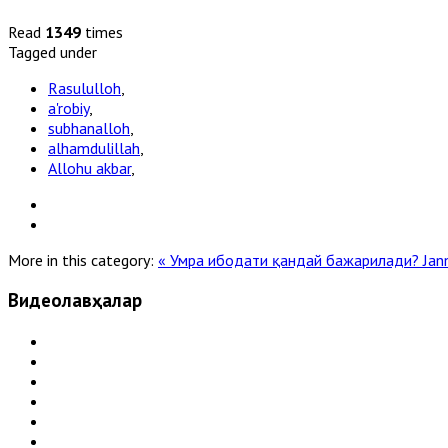
Read
1349
times
Tagged under
Rasululloh
,
a'robiy
,
subhanalloh
,
alhamdulillah
,
Allohu akbar
,
More in this category:
« Умра ибодати қандай бажарилади?
Jan
Видеолавҳалар