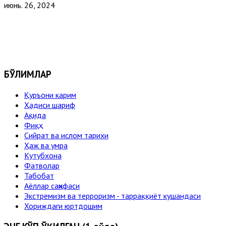
июнь. 26, 2024
БЎЛИМЛАР
Қуръони карим
Ҳадиси шариф
Ақида
Фиқҳ
Сийрат ва ислом тарихи
Ҳаж ва умра
Кутубхона
Фатволар
Табобат
Аёллар саҳифаси
Экстремизм ва терроризм - тарраққиёт кушандаси
Хориждаги юртдошим