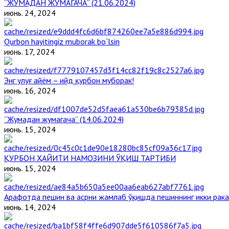
“ЖУМАДАН ЖУМАГАЧА” (21.06.2024)
июнь. 24, 2024
Qurbon hayitingiz muborak bo`lsin
июнь. 17, 2024
Энг улуғ айём – ийд қурбон муборак!
июнь. 16, 2024
“Жумадан жумагача” (14.06.2024)
июнь. 15, 2024
ҚУРБОН ҲАЙИТИ НАМОЗИНИ ЎҚИШ ТАРТИБИ
июнь. 15, 2024
Арафотда пешин ва асрни жамлаб ўқишда пешиннинг икки рака
июнь. 14, 2024