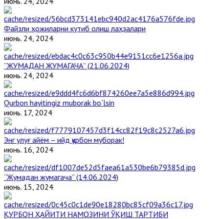
июнь. 24, 2024
Файзли ҳожиларни кутиб олиш лаҳзалари
июнь. 24, 2024
“ЖУМАДАН ЖУМАГАЧА” (21.06.2024)
июнь. 24, 2024
Qurbon hayitingiz muborak bo`lsin
июнь. 17, 2024
Энг улуғ айём – ийд қурбон муборак!
июнь. 16, 2024
“Жумадан жумагача” (14.06.2024)
июнь. 15, 2024
ҚУРБОН ҲАЙИТИ НАМОЗИНИ ЎҚИШ ТАРТИБИ