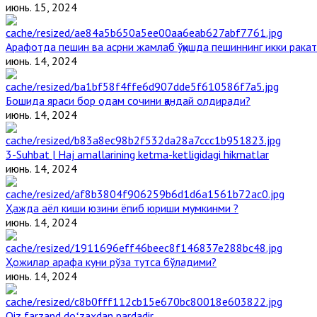
июнь. 15, 2024
Арафотда пешин ва асрни жамлаб ўқишда пешиннинг икки ракат
июнь. 14, 2024
Бошида яраси бор одам сочини қандай олдиради?
июнь. 14, 2024
3-Suhbat | Haj amallarining ketma-ketligidagi hikmatlar
июнь. 14, 2024
Ҳажда аёл киши юзини ёпиб юриши мумкинми ?
июнь. 14, 2024
Ҳожилар арафа куни рўза тутса бўладими?
июнь. 14, 2024
Qiz farzand doʻzaxdan pardadir