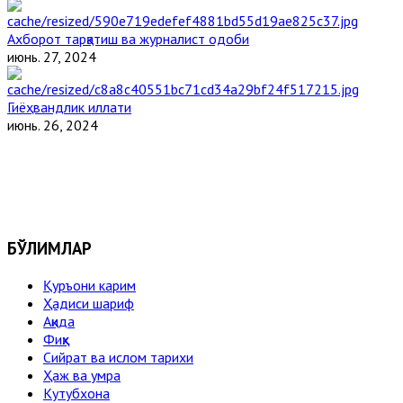
Ахборот тарқатиш ва журналист одоби
июнь. 27, 2024
Гиёҳвандлик иллати
июнь. 26, 2024
БЎЛИМЛАР
Қуръони карим
Ҳадиси шариф
Ақида
Фиқҳ
Сийрат ва ислом тарихи
Ҳаж ва умра
Кутубхона