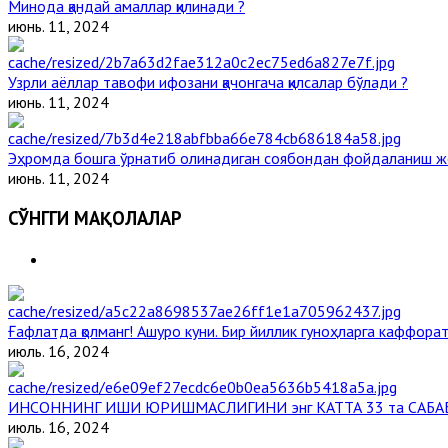
Минода қандай амаллар қилинади ?
июнь. 11, 2024
Узрли аёллар тавофи ифозани қачонгача қилсалар бўлади ?
июнь. 11, 2024
Эҳромда бошга ўрнатиб олинадиган соябондан фойдаланиш ж
июнь. 11, 2024
СЎНГГИ МАҚОЛАЛАР
Ғафлатда қолманг! Ашуро куни. Бир йиллик гуноҳларга каффорат,
июль. 16, 2024
ИНСОННИНГ ИШИ ЮРИШМАСЛИГИНИ энг КАТТА 33 та САБА
июль. 16, 2024