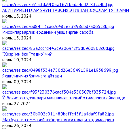
АБИТУРИЕНТЛАР УЧУН ТАВСИЯ ЭТИЛГАН ДУОЛАР ТЎПЛАМИ
июль. 15, 2024
Инсонпарварлик ёрдамини уюштирган саҳоба
июль. 15, 2024
“Ҳизр”ми ёки “тақдир”ми?
июль. 10, 2024
Яхшилигимиз ўзимизга қайтади
июль. 09, 2024
Ўзбекистон ҳожилари маънавият тарғиботчиларига айланади
июнь. 27, 2024
Матбуот ва оммавий ахборот воситалари ходимларига
июнь. 26, 2024