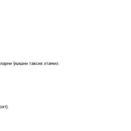
оларни ўқишни тавсия этамиз:
оят).