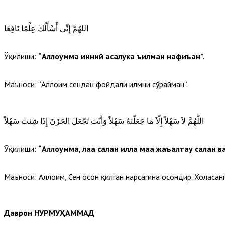
اللهُمَّ إِنِّي أَسْأَلُكَ عِلْمًا نَافِعًا
Ўқилиши:
“Аллоҳумма инний асалука ъилман нафиъан”.
Маъноси: “Аллоҳим сендан фойдали илмни сўрайман”.
اللَّهُمَّ لاَ سَهْلاً إِلّاَ مَا جَعَلّتَهٌ سَهْلاً وَأَنّتَ تَجّعَلَ الحَزَنَ إِذَا شِئتَ سَهْلاً
Ўқилиши:
“Аллоҳумма, лаа саҳлан илла маа жаъалтаҳу саҳлан в
Маъноси: Аллоҳим, Сен осон қилган нарсагина осондир. Хоҳласанг
Даврон НУРМУҲАММАД