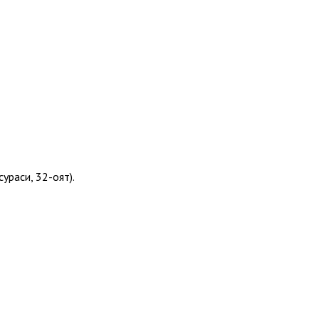
ураси, 32-оят).