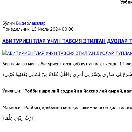
Ўзбе
Бўлим
Видеолавҳалар
Понедельник, 15 Июль 2024 00:00
АБИТУРИЕНТЛАР УЧУН ТАВСИЯ ЭТИЛГАН ДУОЛАР 
Бир неча юз минг абитуриент орзиқиб кутган вақт келди. 14 и
Ўқилиши:
“Робби ишроҳ лий содрий ва йассир лий амрий, ваҳ
Маъноси: “Роббим, қалбимни кенг қил, ишимни осон қил, тилимда
﴿رَّبِّ زِدْنِي عِلْمًا﴾