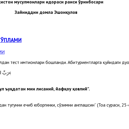
кистон мусулмонлари идораси раиси ўринбосари
Зайниддин домла Эшонқулов
ТЎПЛАМИ
юлдан тест имтиҳонлари бошланди. Абитуриентларга қуйидаги ду
﴿رَبِّ اشْرَحْ لِي صَدْرِي وَيَسِّرْ لِي أَمْرِي وَاحْلُلْ عُقْدَةً مِنْ لِسَانِي يَفْقَهُوا قَوْلِي﴾
лул ъуқдатан мин лисаний, йафқоҳу қовлий”.
н тугунни ечиб юборгинки, сўзимни англашсин” (Тоҳа сураси, 25-