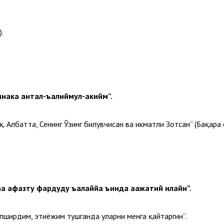
.
ннака антал-ъалиймул-ҳакийм”.
 Албатта, Сенинг Ўзинг билувчисан ва ҳикматли Зотсан” (Бақара с
а ҳафазту фардудҳу ъалаййа ъинда ҳаажатий илайҳи”.
опширдим, эҳтиёжим тушганда уларни менга қайтаргин”.