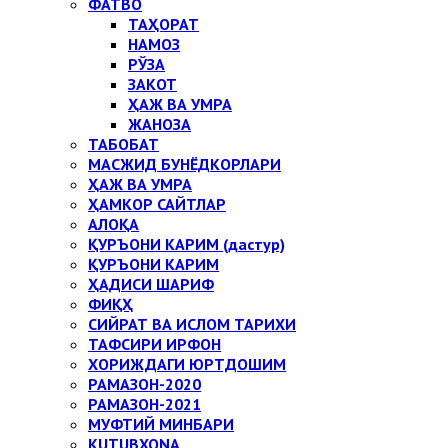
ФАТВО
ТАҲОРАТ
НАМОЗ
РЎЗА
ЗАКОТ
ҲАЖ ВА УМРА
ЖАНОЗА
ТАБОБАТ
МАСЖИД БУНЁДКОРЛАРИ
ҲАЖ ВА УМРА
ҲАМКОР САЙТЛАР
АЛОҚА
ҚУРЪОНИ КАРИМ (дастур)
ҚУРЪОНИ КАРИМ
ҲАДИСИ ШАРИФ
ФИҚҲ
СИЙРАТ ВА ИСЛОМ ТАРИХИ
ТАФСИРИ ИРФОН
ХОРИЖДАГИ ЮРТДОШИМ
РАМАЗОН-2020
РАМАЗОН-2021
МУФТИЙ МИНБАРИ
KUTUBXONA