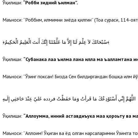
Ўқилиши:
“Робби зидний ъилман”.
Маъноси: “Роббим, илмимни зиёда қилгин” (Тоҳа сураси, 114-оят)
﴿سُبْحَانَكَ لاَ عِلْمَ لَنَا إِلاَّ مَا عَلَّمْتَنَا إِنَّكَ أَنتَ الْعَلِيمُ الْحَكِيمُ﴾
Ўқилиши:
“Субҳанака лаа ъилма лана илла ма ъалламтана и
Маъноси: “Ўзинг поксан! Бизда Сен билдиргандан бошқа илм йўқ.
اللَّهُمَّ إِنِّي أَسْتَوْدِعُكَ مَا قَرأتُ وَمَا حَفَظْتُ فردده عَليّ عِنْدَ حَاجَتِي إِلَيهِ
Ўқилиши:
“Аллоҳумма, инний аставдиъука маа қороьту ва ма
Маъноси: “Аллоҳим! Ўқиган ва ёд олган нарсаларимни Ўзингга т