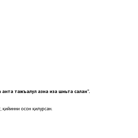
а анта тажъалул ҳазна иза шиьта саҳлан”.
, қийинни осон қилурсан.