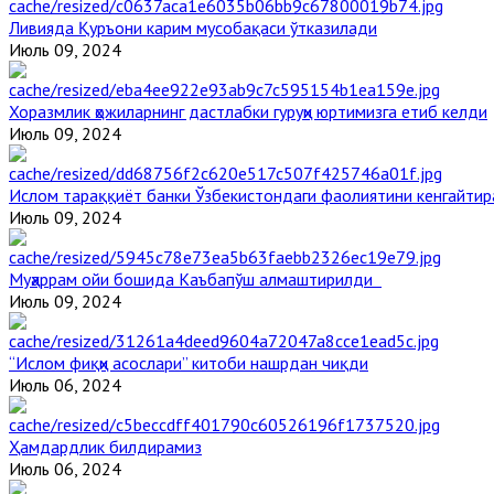
Ливияда Қуръони карим мусобақаси ўтказилади
Июль 09, 2024
Хоразмлик ҳожиларнинг дастлабки гуруҳи юртимизга етиб келди
Июль 09, 2024
Ислом тараққиёт банки Ўзбекистондаги фаолиятини кенгайти
Июль 09, 2024
Муҳаррам ойи бошида Каъбапўш алмаштирилди
Июль 09, 2024
“Ислом фиқҳи асослари” китоби нашрдан чиқди
Июль 06, 2024
Ҳамдардлик билдирамиз
Июль 06, 2024