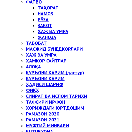
ФАТВО
ТАҲОРАТ
НАМОЗ
РЎЗА
ЗАКОТ
ҲАЖ ВА УМРА
ЖАНОЗА
ТАБОБАТ
МАСЖИД БУНЁДКОРЛАРИ
ҲАЖ ВА УМРА
ҲАМКОР САЙТЛАР
АЛОҚА
ҚУРЪОНИ КАРИМ (дастур)
ҚУРЪОНИ КАРИМ
ҲАДИСИ ШАРИФ
ФИҚҲ
СИЙРАТ ВА ИСЛОМ ТАРИХИ
ТАФСИРИ ИРФОН
ХОРИЖДАГИ ЮРТДОШИМ
РАМАЗОН-2020
РАМАЗОН-2021
МУФТИЙ МИНБАРИ
KUTUBXONA