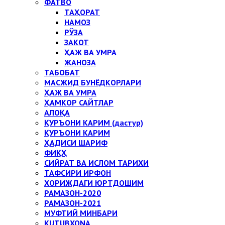
ФАТВО
ТАҲОРАТ
НАМОЗ
РЎЗА
ЗАКОТ
ҲАЖ ВА УМРА
ЖАНОЗА
ТАБОБАТ
МАСЖИД БУНЁДКОРЛАРИ
ҲАЖ ВА УМРА
ҲАМКОР САЙТЛАР
АЛОҚА
ҚУРЪОНИ КАРИМ (дастур)
ҚУРЪОНИ КАРИМ
ҲАДИСИ ШАРИФ
ФИҚҲ
СИЙРАТ ВА ИСЛОМ ТАРИХИ
ТАФСИРИ ИРФОН
ХОРИЖДАГИ ЮРТДОШИМ
РАМАЗОН-2020
РАМАЗОН-2021
МУФТИЙ МИНБАРИ
KUTUBXONA