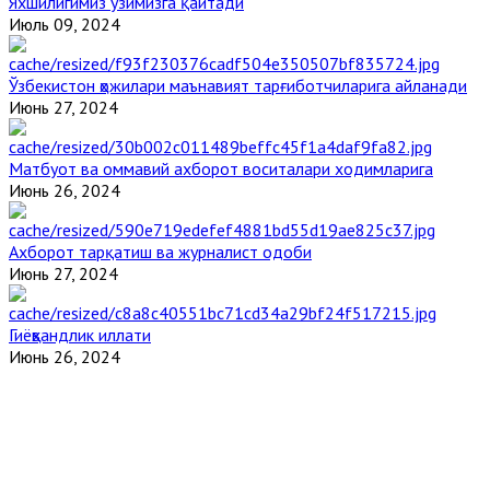
Яхшилигимиз ўзимизга қайтади
Июль 09, 2024
Ўзбекистон ҳожилари маънавият тарғиботчиларига айланади
Июнь 27, 2024
Матбуот ва оммавий ахборот воситалари ходимларига
Июнь 26, 2024
Ахборот тарқатиш ва журналист одоби
Июнь 27, 2024
Гиёҳвандлик иллати
Июнь 26, 2024