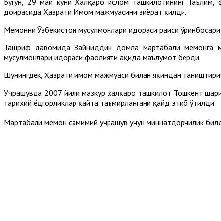
Бугун, 29 май куни Халқаро ислом ташкилотининг Таълим
доирасида Ҳазрати Имом мажмуасини зиёрат қилди.
Меҳмонни Ўзбекистон мусулмонлари идораси раиси ўринбосар
Ташриф давомида Зайниддин домла мартабали меҳмонга мам
мусулмонлари идораси фаолияти ҳақида маълумот берди.
Шунингдек, Ҳазрати имом мажмуаси билан яқиндан таништириб
Учрашувда 2007 йили мазкур халқаро ташкилот Тошкент шаҳри
тарихий ёдгорликлар қайта таъмирлангани қайд этиб ўтилди.
Мартабали меҳмон самимий учрашув учун миннатдорчилик бил