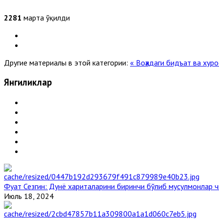
2281
марта ўқилди
Другие материалы в этой категории:
« Воҳадаги бидъат ва ху
Янгиликлар
Фуат Сезгин: Дунё хариталарини биринчи бўлиб мусулмонлар ч
Июль 18, 2024