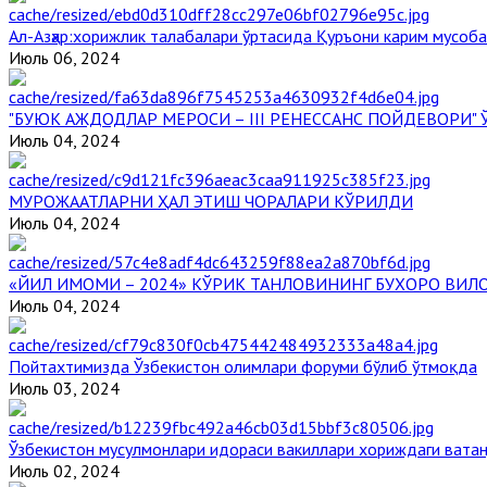
Aл-Aзҳар:хорижлик талабалари ўртасида Қуръони карим мусоб
Июль 06, 2024
"БУЮК АЖДОДЛАР МЕРОСИ – III РЕНЕССАНС ПОЙДЕВОРИ
Июль 04, 2024
МУРОЖААТЛАРНИ ҲАЛ ЭТИШ ЧОРАЛАРИ КЎРИЛДИ
Июль 04, 2024
«ЙИЛ ИМОМИ – 2024» КЎРИК ТАНЛОВИНИНГ БУХОРО ВИЛ
Июль 04, 2024
Пойтахтимизда Ўзбекистон олимлари форуми бўлиб ўтмоқда
Июль 03, 2024
Ўзбекистон мусулмонлари идораси вакиллари хориждаги вата
Июль 02, 2024