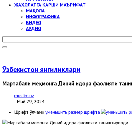
ЖАҲОЛАТГА ҚАРШИ МАЪРИФАТ
МАҚОЛА
ИНФОГРАФИКА
ВИДЕО
АУДИО
Ўзбекистон янгиликлари
Мартабали меҳмонга Диний идора фаолияти тан
muslim.uz
- Май 29, 2024
Шрифт ўлчами
уменьшить размер шрифта