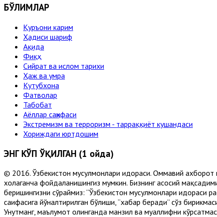
БЎЛИМЛАР
Қуръони карим
Ҳадиси шариф
Ақида
Фиқҳ
Сийрат ва ислом тарихи
Ҳаж ва умра
Кутубхона
Фатволар
Табобат
Аёллар саҳифаси
Экстремизм ва терроризм - тарраққиёт кушандаси
Хориждаги юртдошим
ЭНГ КЎП ЎҚИЛГАН (1 ойда)
© 2016. Ўзбекистон мусулмонлари идораси. Оммавий ахборот 
хоҳлаганча фойдаланишингиз мумкин. Бизнинг асосий мақсадими
беришингизни сўраймиз: “Ўзбекистон мусулмонлари идораси рас
саҳифасига йўналтирилган бўлиши, “хабар беради” сўз бирикмас
Унутманг, маълумот олинганда манзил ва муаллифни кўрсатмасл