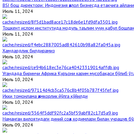
BSI бош директори: Индонезия ҳалол бизнесда етакчига айлани
Июль 11, 2024
Тошкент ислом институтида модуль таълим учун қабул бошла
Июль 11, 2024
Ҳамдардлик билдирамиз
Июль 10, 2024
Угандада биринчи Aфрика Қуръони карим мусобақаси бўлиб ўт
Июль 10, 2024
Икки томонлама ҳамкорлик йўлга қўйилди
Июль 10, 2024
Наманган вилоятидаги диний соҳа ходимлари билан учрашув бў
Июль 09, 2024