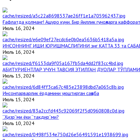
Ғафлатда қолманг! Ашуро куни. Бир йиллик гуноҳларга каффорат
Июль 16, 2024
ИНСОННИНГ ИШИ ЮРИШМАСЛИГИНИ энг КАТТА 33 та САБА
Июль 16, 2024
АБИТУРИЕНТЛАР УЧУН ТАВСИЯ ЭТИЛГАН ДУОЛАР ТЎПЛАМИ
Июль 15, 2024
Инсонпарварлик ёрдамини уюштирган саҳоба
Июль 15, 2024
“Ҳизр”ми ёки “тақдир”ми?
Июль 10, 2024