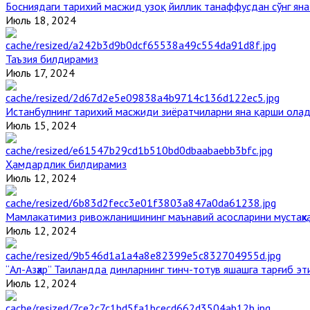
Босниядаги тарихий масжид узоқ йиллик танаффусдан сўнг ян
Июль 18, 2024
Таъзия билдирамиз
Июль 17, 2024
Истанбулнинг тарихий масжиди зиёратчиларни яна қарши ола
Июль 15, 2024
Ҳамдардлик билдирамиз
Июль 12, 2024
Мамлакатимиз ривожланишининг маънавий асосларини мустаҳка
Июль 12, 2024
“Ал-Азҳар” Таиландда динларнинг тинч-тотув яшашга тарғиб э
Июль 12, 2024