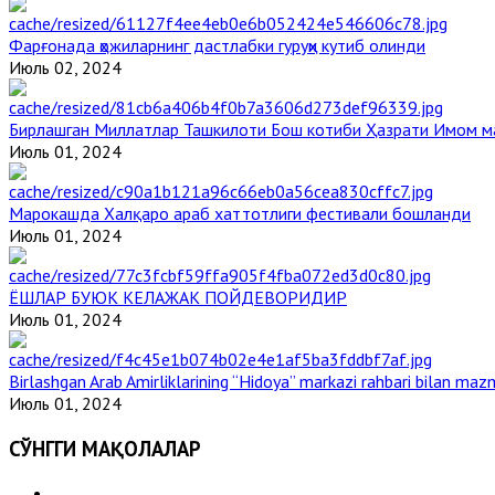
Фарғонада ҳожиларнинг дастлабки гуруҳи кутиб олинди
Июль 02, 2024
Бирлашган Миллатлар Ташкилоти Бош котиби Ҳазрати Имом 
Июль 01, 2024
Марокашда Халқаро араб хаттотлиги фестивали бошланди
Июль 01, 2024
ЁШЛАР БУЮК КЕЛАЖАК ПОЙДЕВОРИДИР
Июль 01, 2024
Birlashgan Arab Amirliklarining “Hidoya” markazi rahbari bilan mazm
Июль 01, 2024
СЎНГГИ МАҚОЛАЛАР