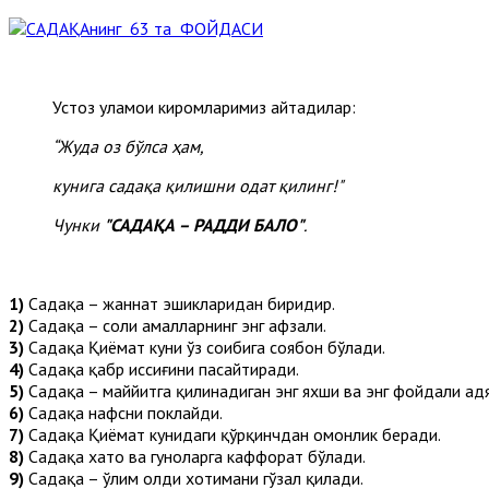
Устоз уламои киромларимиз айтадилар:
“Жуда оз бўлса ҳам,
кунига садақа қилишни одат қилинг!"
Чунк
и
"САДАҚА – РАДДИ БАЛО"
.
1)
Садақа – жаннат эшикларидан биридир.
2)
Садақа – солиҳ амалларнинг энг афзали.
3)
Садақа Қиёмат куни ўз соҳибига соябон бўлади.
4)
Садақа қабр иссиғини пасайтиради.
5)
Садақа – маййитга қилинадиган энг яхши ва энг фойдали ҳадя
6)
Садақа нафсни поклайди.
7)
Садақа Қиёмат кунидаги қўрқинчдан омонлик беради.
8)
Садақа хато ва гуноҳларга каффорат бўлади.
9)
Садақа – ўлим олди хотимани гўзал қилади.