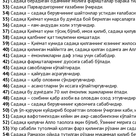
32)
Садақа берадиган одамнинг молига фаришталар барака ти
33)
Садақа Парвардигорнинг ғазабини ўчиради.
34)
Садақа – садақа берувчининг шайтонлар устидан ғалабаси
35)
Садақа Қиёмат кунида бу дунёда бой берилган нарсаларга
36)
Садақа – ғам-андуҳдан холи этгувчидир.
37)
Садақа Қиёмат куни тўсиқ бўлиб, ҳимоя қилиб, садақа қилу
38)
Садақа қалбнинг қаттиқлигини юмшатади.
39)
Садақа – Қиёмат кунида садақа қилганнинг юзининг жилос
40)
Садақа қилинган маййитга ҳам, садақа қилган одамга ҳам Ал
41)
Садақа – ёмонликларни даф этиш учун сабабдир.
42)
Садақа фаришталарнинг дуосига сабаб бўлади.
43)
Садақа савобларни кўпайтиради.
44)
Садақа – қайғудан асрагувчидир.
45)
Садақа – қабр оловини сўндиргувчидир.
46)
Садақа – ҳасанотларни ўн ҳиссага кўпайтиргувчидир.
47)
Садақа бу дунёдаги 70 хил ёмонлик эшикларини ёпади.
48)
Садақа – соҳибини қабр азоби ва оловдан озод этгувчидир
49)
Садақа – садақа берувчининг қувончига сабабчидир.
50)
Сув ҳўл-қуруқни куйдириб бораётган оловни ўчиргани каби, 
51)
Садақа вафотингиздан кейин ҳам ажр-савобингизни кўпайти
52)
Садақа қилувчи Аллоҳ таолога яқин бўлиб, Ўзининг меҳрига 
53)
Узр сабабли тутолмай қолган фарз қилинган рўзани ҳам са
54)
Садақа Рамазон ойида тутилган рўзани мукаммал қилиб бе