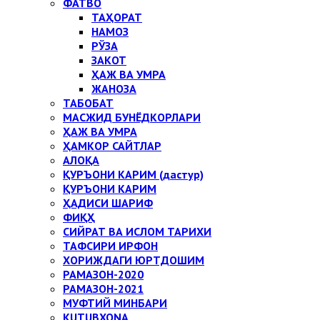
ФАТВО
ТАҲОРАТ
НАМОЗ
РЎЗА
ЗАКОТ
ҲАЖ ВА УМРА
ЖАНОЗА
ТАБОБАТ
МАСЖИД БУНЁДКОРЛАРИ
ҲАЖ ВА УМРА
ҲАМКОР САЙТЛАР
АЛОҚА
ҚУРЪОНИ КАРИМ (дастур)
ҚУРЪОНИ КАРИМ
ҲАДИСИ ШАРИФ
ФИҚҲ
СИЙРАТ ВА ИСЛОМ ТАРИХИ
ТАФСИРИ ИРФОН
ХОРИЖДАГИ ЮРТДОШИМ
РАМАЗОН-2020
РАМАЗОН-2021
МУФТИЙ МИНБАРИ
KUTUBXONA