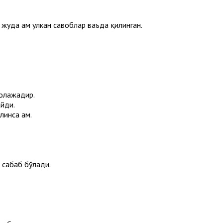
 жуда ҳам улкан савоблар ваъда қилинган.
уолажадир.
йди.
инса ҳам.
 сабаб бўлади.