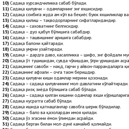
10)
Садақа хурсандчиликка сабаб бўлади.
11)
Садақа қилувчи – одамларнинг энг яхшисидир.
12)
Садақа соҳибига жуда ҳам кўп ва беқиёс буюк яхшиликлар ва
13)
Садақа қилиш – тақводорларнинг сифатларидандир.
14)
Садақа – саховатнинг белгисидир.
15)
Садақа – дуо қабул бўлишига сабабдир.
16)
Садақа – ташвишнинг аришига сабабдир.
17)
Садақа балони қайтаради.
18)
Садақа умрни узайтиради.
19)
Садақа – дардга даво, касалликка – шифо, энг фойдали м
20)
Садақа ўт тушишидан, сувда чўкишдан, ўғри уришидан асра
21)
Садақанинг савоби – нақд, гарчи у ҳайвон-паррандаларга қил
22)
Садақанинг афзали – очга таом беришдир.
23)
Садақа қилувчи киши одамлар меҳрини қозонади.
24)
Садақа – садақа қилувчининг мол-давлатини кўпайтиради.
25)
Садақа ризқ зиёда бўлишига сабаб бўлади.
26)
Садақа – садақа қилган кишини одамлар яхши кўришларига
27)
Садақа нусратга сабаб бўлади.
28)
Садақа ишида қатнашганлар савобга шерик бўладилар.
29)
Садақа – бало ва қазолардан ҳимоя қилади.
30)
Садақа ўз эгасини ёмон ўлимдан асрайди.
31)
Садақа берган билан мол-дунё камайиб қолмайди.