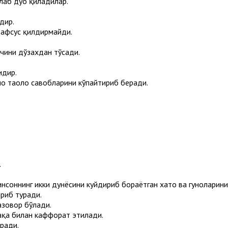
лаб дуо қиладилар.
дир.
 афсус қилдирмайди.
вчини дўзахдан тўсади.
идир.
лоҳ таоло савобларини кўпайтириб беради.
.
инсоннинг икки дунёсини куйдириб бораётган хато ва гуноҳларин
риб туради.
сазовор бўлади.
дақа билан каффорат этилади.
ради.