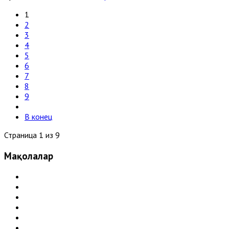
1
2
3
4
5
6
7
8
9
В конец
Страница 1 из 9
Мақолалар