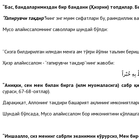
“Бас, бандаларимиздан бир бандани (Ҳизрни) топдилар. Биз
“Гапирувчи тақдир”
нинг энг муҳим сифатлари бу, раҳимдиллик 
Мусо алайҳиссаломнинг саволлари шундай бўлди:
“Сизга билдирилган илмдан менга ҳам тўғри йўлни таълим бериши
Ҳизр алайҳиссалом - “гапирувчи тақдир”нинг жавоби:
بِهِ خُبْراً
“Аниқки, сен мен билан бирга (илм муомаласига) сабр қ
сураси, 67-68-оятлар).
Дарҳақиқат, Аллоҳнинг тақдири башарият ақлининг имкониятла
Шундай бўлсада, Мусо алайҳиссалом бор имкониятини қўллашг
“Иншааллоҳ, сиз менинг сабрли эканимни кўрурсиз, Мен би