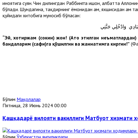
иноятига суян. Чин дилингдан Раббингга ишон, албатта Аллоҳни
бўлади. Шундагина, тақдирнинг ёмонидан ҳам, яхшисидан ҳам таш
қуйидаги хитобига муносиб бўласан:
عِبَادِي وَادْخُلِي جَنَّتِي
“Эй, хотиржам (сокин) жон! (Ато этилган неъматлардан) ро
бандаларим (сафи)га қўшилгин ва жаннатимга киргин!”
(Фа
Бўлим
Мақолалар
Пятница, 28 Июнь 2024 00:00
Қашқадарё вилояти вакиллиги Матбуот хизмати 
Бўлим
Ўзбекистон янгиликлари