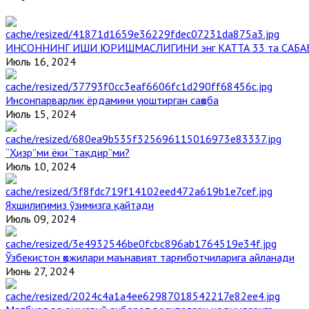
ИНСОННИНГ ИШИ ЮРИШМАСЛИГИНИ энг КАТТА 33 та САБА
Июль 16, 2024
Инсонпарварлик ёрдамини уюштирган саҳоба
Июль 15, 2024
“Ҳизр”ми ёки “тақдир”ми?
Июль 10, 2024
Яхшилигимиз ўзимизга қайтади
Июль 09, 2024
Ўзбекистон ҳожилари маънавият тарғиботчиларига айланади
Июнь 27, 2024