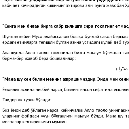
каби ҳаёт кечирадиган кишининг эътирози эди. Бунга жавобан 
“Сенга мен билан бирга сабр қилишга сира тоқатинг етма
Шундан кейин Мусо алайҳиссалом бошқа бундай савол бермасл
ердаги етимларга тегишли бўлган ҳазина устидаги қулай деб т
Ана шунда Аллоҳ таоло томонидан бизга маълум бўлмаган тақ
бирма-бир жавоб бера бошладилар:
﴿  صَبْرا
“Мана шу сен билан менинг ажрашимиздир. Энди мен сени 
Ёмонлик аслида нисбий нарса, бизнинг инсон сифатида ёмонлик 
Тақдир уч турли бўлади:
Биз ёмон деб ўйлаган нарса, кейинчалик Аллоҳ таоло унинг ҳақ
уларнинг фойдаси учун бўлганлиги маълум бўлди. Мана шу та
мисоллар келтиришимиз мумкин.