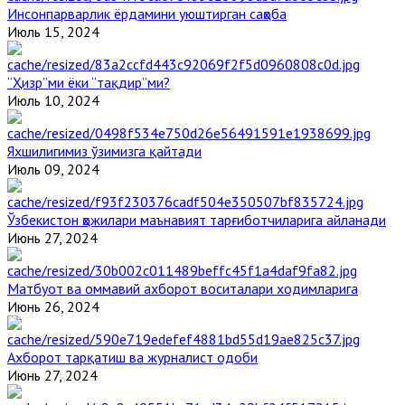
Инсонпарварлик ёрдамини уюштирган саҳоба
Июль 15, 2024
“Ҳизр”ми ёки “тақдир”ми?
Июль 10, 2024
Яхшилигимиз ўзимизга қайтади
Июль 09, 2024
Ўзбекистон ҳожилари маънавият тарғиботчиларига айланади
Июнь 27, 2024
Матбуот ва оммавий ахборот воситалари ходимларига
Июнь 26, 2024
Ахборот тарқатиш ва журналист одоби
Июнь 27, 2024