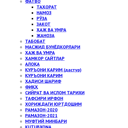
ФАТВО
ТАҲОРАТ
НАМОЗ
РЎЗА
ЗАКОТ
ҲАЖ ВА УМРА
ЖАНОЗА
ТАБОБАТ
МАСЖИД БУНЁДКОРЛАРИ
ҲАЖ ВА УМРА
ҲАМКОР САЙТЛАР
АЛОҚА
ҚУРЪОНИ КАРИМ (дастур)
ҚУРЪОНИ КАРИМ
ҲАДИСИ ШАРИФ
ФИҚҲ
СИЙРАТ ВА ИСЛОМ ТАРИХИ
ТАФСИРИ ИРФОН
ХОРИЖДАГИ ЮРТДОШИМ
РАМАЗОН-2020
РАМАЗОН-2021
МУФТИЙ МИНБАРИ
KUTUBXONA