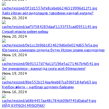
Ҳайз кўрган аёл видолашув тавофини қандай қилади?
Июнь 20, 2024
Сунъий ипакли кийим кийиш
Июнь 20, 2024
Юртингиз олимлари олдида бутун Ислом олами қарздордир
Июнь 19, 2024
Энг ачинарлиси - жаннатда сизга жой бўлмаслиги!
Июнь 19, 2024
Қурбон ҳайити – қалблар шодлиги байрами
Июнь 16, 2024
ИЙД ҚУРБОН МУБОРАК!