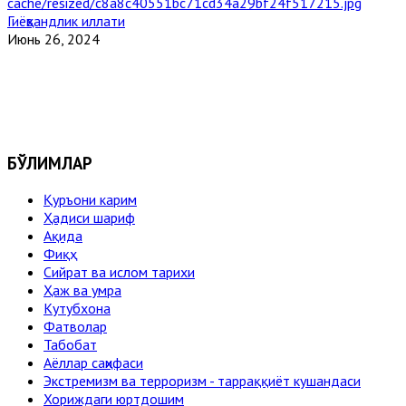
Гиёҳвандлик иллати
Июнь 26, 2024
БЎЛИМЛАР
Қуръони карим
Ҳадиси шариф
Ақида
Фиқҳ
Сийрат ва ислом тарихи
Ҳаж ва умра
Кутубхона
Фатволар
Табобат
Аёллар саҳифаси
Экстремизм ва терроризм - тарраққиёт кушандаси
Хориждаги юртдошим