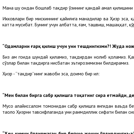
Мана шу ондан бошлаб тақдир ўзининг қандай амал қилишини
Икковлари бир мискиннинг қайиғига манадилар ва Ҳизр эса, қ
катта мусибат. Бунинг учун албатта, ғам, ташвиш, машаққат, қў
“Одамларни ғарқ қилиш учун уни тешдингизми?! Жуда нож
Биз ҳам гоҳида шундай қиламиз, тақдирдан нолиб қоламиз. Қа
сўзлар билан тақдирга нисбатан эътирозимизни билдирамиз.
Ҳизр - “тақдир”нинг жавоби эса, доимо бир ҳил:
“Мен билан бирга сабр қилишга тоқатинг сира етмайди, 
Мусо алайҳиссалом томонидан сабр қилишга янгидан ваъда бер
таоло Ҳизрни тавсифлаганда уни раҳимдиллик сифати билан си
“Ҳеч кимни ўлдирмаган бир бегуноҳ жонни ўлдирдингиз-а?