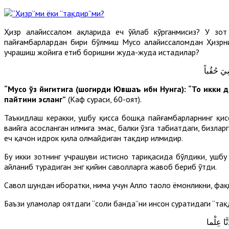
Ҳизр алайҳиссалом ҳақларида ҳеч ўйлаб кўрганмисиз? У з
пайғамбарлардан бири бўлмиш Мусо алайҳиссаломдан Ҳизрни
учрашиш жойига етиб боришни жуда-жуда истадилар?
ضِيَ حُقُباً
“Мусо ўз йигитига (шогирди Ювшаъ ибн Нунга): “То икки
пайтини эсланг”
(Каҳф сураси, 60-оят).
Таъкидлаш керакки, ушбу қисса бошқа пайғамбарларнинг қис
ваҳийга асосланган илмига эмас, балки ўзга табиатдаги, бизлар
ҳеч қачон идрок қила олмайдиган тақдир илмидир.
Бу икки зотнинг учрашуви истисно тариқасида бўлдики, ушб
айланиб турадиган энг қийин саволларга жавоб бериб ўтди.
Савол шундан иборатки, нима учун Аллоҳ таоло ёмонликни, фақ
Баъзи уламолар оятдаги “солиҳ банда”ни инсон суратидаги “тақ
نَّا عِلْما