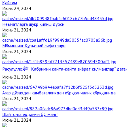
Қайтим
Июнь 24, 2024
Неъматларга шукр қилиш дуоси
Июнь 21, 2024
Мўминнинг Қуръоний сифатлари
Июнь 21, 2024
Расулуллоҳ ﷺ “Қабримни қайта-қайта зиёрат қилманглар” де
Июнь 21, 2024
Агар дўзахдан камбағалликдан қўрққанчалик қўрққанида
Июнь 21, 2024
Шайтонга ёрдамчи бўлманг!
Июнь 21, 2024