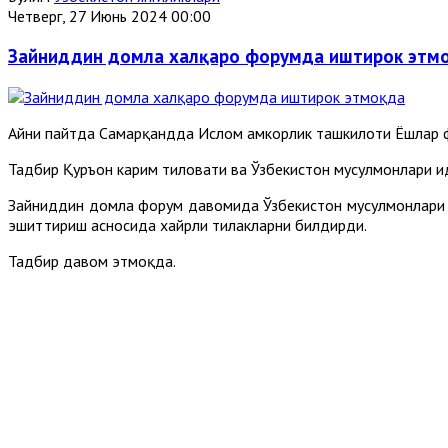
Четверг, 27 Июнь 2024 00:00
Зайниддин домла халқаро форумда иштирок этм
Айни пайтда Самарқандда Ислом ҳамкорлик ташкилоти Ёшлар 
Тадбир Қуръон карим тиловати ва Ўзбекистон мусулмонлари 
Зайниддин домла форум давомида Ўзбекистон мусулмонлари и
эшиттириш асносида хайрли тилакларни билдирди.
Тадбир давом этмоқда.