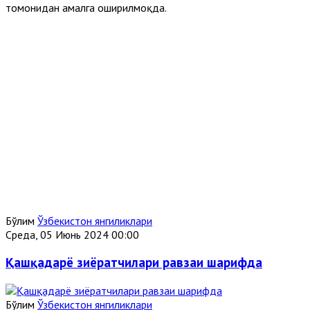
томонидан амалга оширилмоқда.
Бўлим
Ўзбекистон янгиликлари
Среда, 05 Июнь 2024 00:00
Қашқадарё зиёратчилари равзаи шарифда
Бўлим
Ўзбекистон янгиликлари