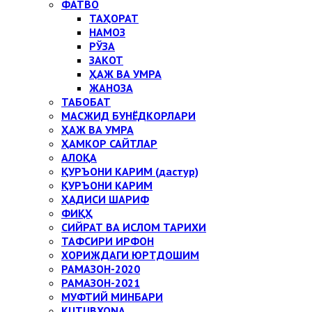
ФАТВО
ТАҲОРАТ
НАМОЗ
РЎЗА
ЗАКОТ
ҲАЖ ВА УМРА
ЖАНОЗА
ТАБОБАТ
МАСЖИД БУНЁДКОРЛАРИ
ҲАЖ ВА УМРА
ҲАМКОР САЙТЛАР
АЛОҚА
ҚУРЪОНИ КАРИМ (дастур)
ҚУРЪОНИ КАРИМ
ҲАДИСИ ШАРИФ
ФИҚҲ
СИЙРАТ ВА ИСЛОМ ТАРИХИ
ТАФСИРИ ИРФОН
ХОРИЖДАГИ ЮРТДОШИМ
РАМАЗОН-2020
РАМАЗОН-2021
МУФТИЙ МИНБАРИ
KUTUBXONA