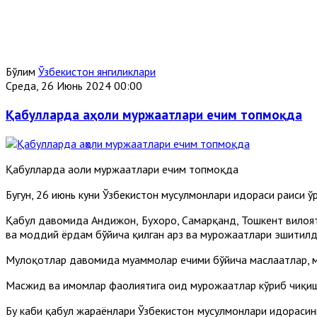
Бўлим
Ўзбекистон янгиликлари
Среда, 26 Июнь 2024 00:00
Қабулларда аҳоли муржаатлари ечим топмоқда
Қабулларда аҳоли муржаатлари ечим топмоқда
Бугун, 26 июнь куни Ўзбекистон мусулмонлари идораси раиси 
Қабул давомида Андижон, Бухоро, Самарқанд, Тошкент вилоятл
ва моддий ёрдам бўйича қилган арз ва мурожаатлари эшитилд
Мулоқотлар давомида муаммолар ечими бўйича маслаҳатлар, м
Масжид ва имомлар фаолиятига оид мурожаатлар кўриб чиқиш
Бу каби қабул жараёнлари Ўзбекистон мусулмонлари идорасини