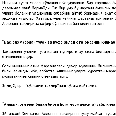
Иккинчи турга мисол, гўдакнинг ўлдирилиши. Бир қарашда ёмо
давомида очиб бермайди. Сиз бир умр бу нарсани ёмонлик деб
уларга боланинг ўлдирилиш сабабини айтиб бермади. Фақат с
андухда ўтдилар. Ҳаттоки, улар кейинги фарзандлари айнан 
Аллоҳнинг тақдирида кофир бўлиши таъйин қилинган эди.
“Бас, биз у (бола) туғён ва куфр билан ота-онасини қийна
Тақдирнинг учинчи тури ва энг муҳимроғи бу, сизга билдирмаг
етишишингиздир.
Солиҳ кишининг етим фарзандлари девор қулашини билишган
билишармиди? Йўқ, албатта. Аллоҳнинг уларга кўрсатган марҳ
қурилганининг сирини билмадиларку.
Энди, Ҳизр – “сўзловчи тақдир”нинг сўзига қайтамиз:
“Аниқки, сен мен билан бирга (илм муомаласига) сабр қил
Эй, инсон! Ҳеч қачон Аллоҳнинг тақдирини тушунмайсан, тушу