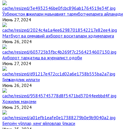
Ўзбекистон ҳожилари маънавият тарғиботчиларига айланади
Июнь 27, 2024
Матбуот ва оммавий ахборот воситалари ходимларига
Июнь 26, 2024
Ахборот тарқатиш ва журналист одоби
Июнь 27, 2024
Гиёҳвандлик иллати
Июнь 26, 2024
Ҳожилик мақоми
Июнь 25, 2024
Бепоён чўллар, кенг яйловлар ўлкаси