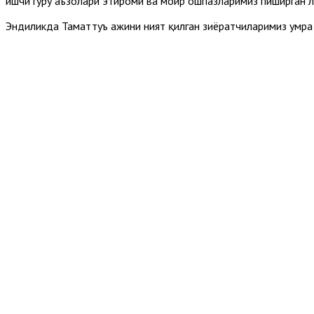
ишчи гуруҳ аъзолари эҳтироми ва моҳир ошпазларимиз пиширган
Эндиликда Таматтуъ ҳажини ният қилган зиёратчиларимиз умра