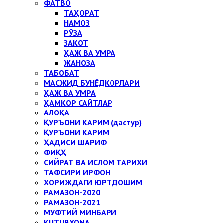
ФАТВО
ТАҲОРАТ
НАМОЗ
РЎЗА
ЗАКОТ
ҲАЖ ВА УМРА
ЖАНОЗА
ТАБОБАТ
МАСЖИД БУНЁДКОРЛАРИ
ҲАЖ ВА УМРА
ҲАМКОР САЙТЛАР
АЛОҚА
ҚУРЪОНИ КАРИМ (дастур)
ҚУРЪОНИ КАРИМ
ҲАДИСИ ШАРИФ
ФИҚҲ
СИЙРАТ ВА ИСЛОМ ТАРИХИ
ТАФСИРИ ИРФОН
ХОРИЖДАГИ ЮРТДОШИМ
РАМАЗОН-2020
РАМАЗОН-2021
МУФТИЙ МИНБАРИ
KUTUBXONA