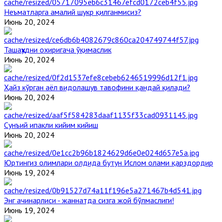
Неъматларга амалий шукр қилганмисиз?
Июнь 20, 2024
Ташаҳҳудни охиригача ўқимаслик
Июнь 20, 2024
Ҳайз кўрган аёл видолашув тавофини қандай қилади?
Июнь 20, 2024
Сунъий ипакли кийим кийиш
Июнь 20, 2024
Юртингиз олимлари олдида бутун Ислом олами қарздордир
Июнь 19, 2024
Энг ачинарлиси - жаннатда сизга жой бўлмаслиги!
Июнь 19, 2024