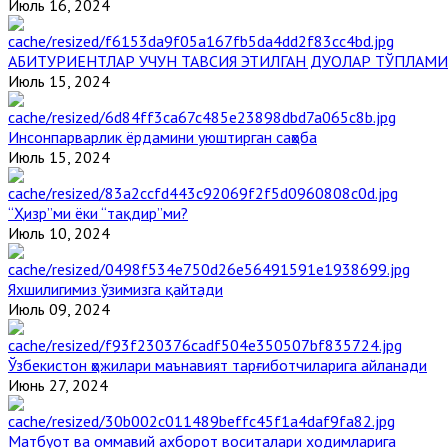
Июль 16, 2024
АБИТУРИЕНТЛАР УЧУН ТАВСИЯ ЭТИЛГАН ДУОЛАР ТЎПЛАМИ
Июль 15, 2024
Инсонпарварлик ёрдамини уюштирган саҳоба
Июль 15, 2024
“Ҳизр”ми ёки “тақдир”ми?
Июль 10, 2024
Яхшилигимиз ўзимизга қайтади
Июль 09, 2024
Ўзбекистон ҳожилари маънавият тарғиботчиларига айланади
Июнь 27, 2024
Матбуот ва оммавий ахборот воситалари ходимларига