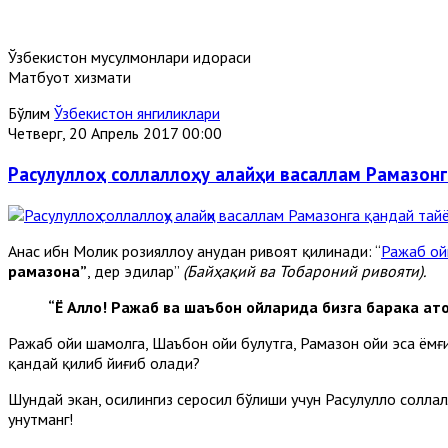
Ўзбекистон мусулмонлари идораси
Матбуот хизмати
Бўлим
Ўзбекистон янгиликлари
Четверг, 20 Апрель 2017 00:00
Расулуллоҳ соллаллоҳу алайҳи васаллам Рамазонг
Анас ибн Молик розияллоҳу анҳудан ривоят қилинади: “
Ражаб ой
рамазона”
, дер эдилар”
(Байҳақий ва Тобароний ривояти).
“Ё Аллоҳ! Ражаб ва шаъбон ойларида бизга барака ато
Ражаб ойи шамолга, Шаъбон ойи булутга, Рамазон ойи эса ёмғи
қандай қилиб йиғиб олади?
Шундай экан, ҳосилингиз серҳосил бўлиши учун Расулуллоҳ солла
унутманг!