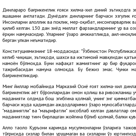
Динлараро бағрикенглик ғояси хилма-хил диний эътиқодга эг
яшашини англатади. Дунёдаги динларнинг барчаси эзгулик ғо
Инсонларни ҳалоллик ва поклик, меҳр-оқибат, инсонпарварлик
қилиб келган. 130 дан зиёд миллат фарзандларининг ҳур ва о
ёрқин намунасидир. Уларнинг ўзаро ҳамжиҳатликда, аҳил-иноқл
берган улкан неъматидир.
Конституциямизнинг 18-моддасида: "Ўзбекистон Республикасад
келиб чиқиши, эътиқоди, шахси ва ижтимоий мавқеидан қатъи 
намоён бўлмоқда. Буни нафақат жамиятнинг ҳар бир фуқарос
тажрибасидан намуна олмоқда. Бу бежиз эмас. Чунки ма
бағрикенгликдир.
Минг йиллар мобайнида Марказий Осиё ғоят хилма-хил динлар
бағрикенглик ҳаёт бўронларидан омон қолиш ва ривожланиш уч
маданияти олдмда бош эгибгина қолмай, унинг энг қимматбаҳ
барчаси жуда қадимдан аждодларимиз ўзаро муносабатларда ў
"маданиятли" ва "маърифатли" хисоблаб келган давлатлар о
маданиятлар тинч бирлашган жойгина бўлиб қолмай, балки қувғ
Аллоҳ таоло Қуръони каримда мусулмонларни ўзларига тажов
тўғрисида сизлар билан урушмаган ва сизларни ўз юртингизд