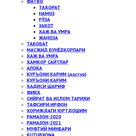
ФАТВО
ТАҲОРАТ
НАМОЗ
РЎЗА
ЗАКОТ
ҲАЖ ВА УМРА
ЖАНОЗА
ТАБОБАТ
МАСЖИД БУНЁДКОРЛАРИ
ҲАЖ ВА УМРА
ҲАМКОР САЙТЛАР
АЛОҚА
ҚУРЪОНИ КАРИМ (дастур)
ҚУРЪОНИ КАРИМ
ҲАДИСИ ШАРИФ
ФИҚҲ
СИЙРАТ ВА ИСЛОМ ТАРИХИ
ТАФСИРИ ИРФОН
ХОРИЖДАГИ ЮРТДОШИМ
РАМАЗОН-2020
РАМАЗОН-2021
МУФТИЙ МИНБАРИ
KUTUBXONA