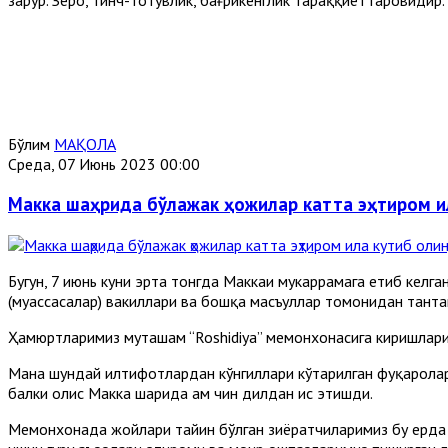
Бўлим
МАҚОЛА
Среда, 07 Июнь 2023 00:00
Макка шаҳрида бўлажак ҳожилар катта эҳтиром и
Бугун, 7 июнь куни эрта тонгда Маккаи мукаррамага етиб келг
(муассасалар) вакиллари ва бошқа масъуллар томонидан танта
Ҳамюртларимиз муҳташам “Roshidiya” меҳмонхонасига киришлари
Мана шундай илтифотлардан кўнгиллари кўтарилган фуқаролар
балки олис Макка шаҳрида ҳам чин дилдан ҳис этишди.
Меҳмонхонада жойлари тайин бўлган зиёратчиларимиз бу ерда 