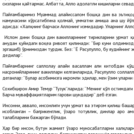
сизларни қайтармас. Албатта, Аллоҳ адолатли кишиларни севади
Пайғамбаримиз Муҳаммад алайҳиссалом бошқа дин ва эътиқод 
намунасини кўрсатибгина қолмай, умматни ҳамиша ана шу йўл
ҳадисда: «Халқнинг барчаси Аллоҳнинг измидадир. Уларнинг Алло
Ислом дини бошқа дин вакилларининг тирикларини ҳурмат қил
анҳудан қуйидаги воқеа ривоят қилинади: “Бир куни олдимизд
эргашиб) ўрнимиздан турдик. Биз: “Ё Расулуллоҳ, бу яҳудийнинг
дедилар”.
Пайғамбарнинг саллолаҳу алайҳи васаллам аҳли китобдан қў
насронийларининг вакиллари келганларида, Расулуллоҳ соллалл
деганлар: “Булар асҳобимизга икромли эдилар, мен ўзим уларни
Сохибқирон Амир Темур “Тузук”ларида: “Менинг қўл остимдаги
Барча муваффақиятларим гарови шундадир” деб ёзган.
Инсонни, аввало, инсонлиги учун ҳурмат ва эҳтиром қилиш баш
ҳисобланган – бағрикенглик, ўзаро тотувлик, динлар аро ҳ
талабларини бажарган бўлади.
Ҳар бир инсон, бутун жамият ўзаро муносабатларни халқларн
зарур. Зеро, тинч-тотувлик, бағрикенглик тараққиёт гаровидир.