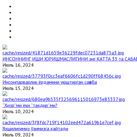
ИНСОННИНГ ИШИ ЮРИШМАСЛИГИНИ энг КАТТА 33 та САБА
Июль 16, 2024
Инсонпарварлик ёрдамини уюштирган саҳоба
Июль 15, 2024
“Ҳизр”ми ёки “тақдир”ми?
Июль 10, 2024
Яхшилигимиз ўзимизга қайтади
Июль 09, 2024