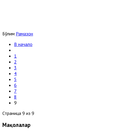
Бўлим
Рамазон
В начало
1
2
3
4
5
6
7
8
9
Страница 9 из 9
Мақолалар