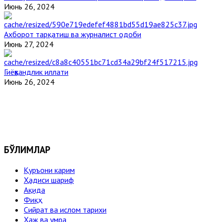
Июнь 26, 2024
Ахборот тарқатиш ва журналист одоби
Июнь 27, 2024
Гиёҳвандлик иллати
Июнь 26, 2024
БЎЛИМЛАР
Қуръони карим
Ҳадиси шариф
Ақида
Фиқҳ
Сийрат ва ислом тарихи
Ҳаж ва умра