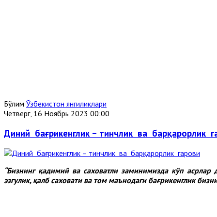
Бўлим
Ўзбекистон янгиликлари
Четверг, 16 Ноябрь 2023 00:00
Диний бағрикенглик – тинчлик ва барқарорлик г
“
Бизнинг қадимий ва саховатли заминимизда кўп асрлар д
эзгулик, қалб саховати ва том маънодаги бағрикенглик бизн