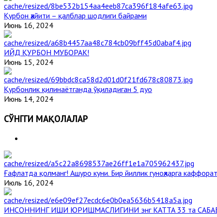
Қурбон ҳайити – қалблар шодлиги байрами
Июнь 16, 2024
ИЙД ҚУРБОН МУБОРАК!
Июнь 15, 2024
Қурбонлик қилинаётганда ўқиладиган 5 дуо
Июнь 14, 2024
СЎНГГИ МАҚОЛАЛАР
Ғафлатда қолманг! Ашуро куни. Бир йиллик гуноҳларга каффорат
Июль 16, 2024
ИНСОННИНГ ИШИ ЮРИШМАСЛИГИНИ энг КАТТА 33 та САБА