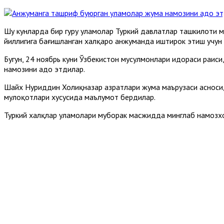
Шу кунларда бир гуруҳ уламолар Туркий давлатлар ташкилоти 
йиллигига бағишланган халқаро анжуманда иштирок этиш учун
Бугун, 24 ноябрь куни Ўзбекистон мусулмонлари идораси раис
намозини адо этдилар.
Шайх Нуриддин Холиқназар ҳазратлари жума маърузаси асноси
мулоқотлари хусусида маълумот бердилар.
Туркий халқлар уламолари муборак масжидда минглаб намозхо