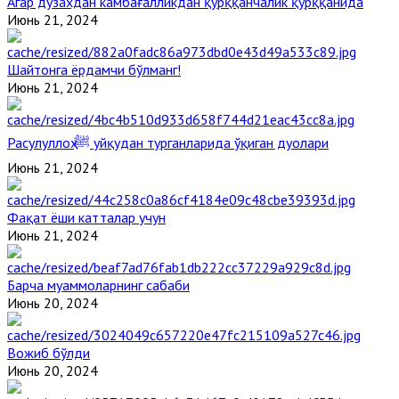
Агар дўзахдан камбағалликдан қўрққанчалик қўрққанида
Июнь 21, 2024
Шайтонга ёрдамчи бўлманг!
Июнь 21, 2024
Расулуллоҳ ﷺ уйқудан турганларида ўқиган дуолари
Июнь 21, 2024
Фақат ёши катталар учун
Июнь 21, 2024
Барча муаммоларнинг сабаби
Июнь 20, 2024
Вожиб бўлди
Июнь 20, 2024