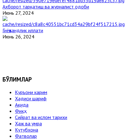
Ахборот тарқатиш ва журналист одоби
Июнь 27, 2024
Гиёҳвандлик иллати
Июнь 26, 2024
БЎЛИМЛАР
Қуръони карим
Ҳадиси шариф
Ақида
Фиқҳ
Сийрат ва ислом тарихи
Ҳаж ва умра
Кутубхона
Фатволар