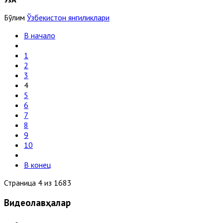
Бўлим
Ўзбекистон янгиликлари
В начало
1
2
3
4
5
6
7
8
9
10
В конец
Страница 4 из 1683
Видеолавҳалар