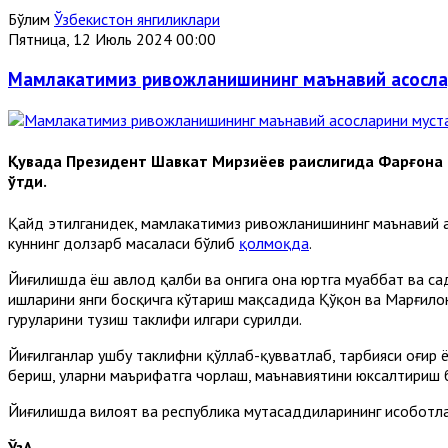
Бўлим
Ўзбекистон янгиликлари
Пятница, 12 Июль 2024 00:00
Мамлакатимиз ривожланишининг маънавий асослар
Қувада Президент Шавкат Мирзиёев раислигида Фарғона 
ўтди.
Қайд этилганидек, мамлакатимиз ривожланишининг маънавий а
куннинг долзарб масаласи бўлиб
қолмоқда
.
Йиғилишда ёш авлод қалби ва онгига она юртга муҳаббат ва са
ишларини янги босқичга кўтариш мақсадида Қўқон ва Марғило
гуруҳларини тузиш таклифи илгари сурилди.
Йиғилганлар ушбу таклифни қўллаб-қувватлаб, тарбияси оғир ё
бериш, уларни маърифатга чорлаш, маънавиятини юксалтириш 
Йиғилишда вилоят ва республика мутасаддиларининг ҳисоботл
ЎзА