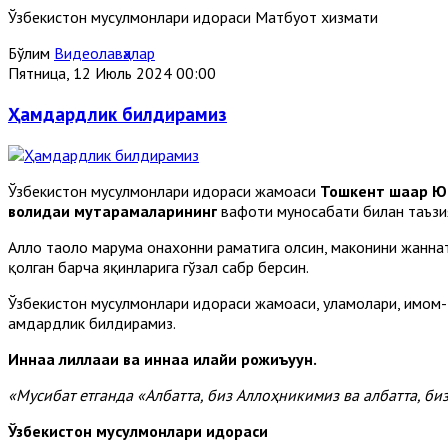
Ўзбекистон мусулмонлари идораси Матбуот хизмати
Бўлим
Видеолавҳалар
Пятница, 12 Июль 2024 00:00
Ҳамдардлик билдирамиз
Ўзбекистон мусулмонлари идораси жамоаси
Тошкент шаҳар Ю
волидаи муҳтарамаларининг
вафоти муносабати билан таъзи
Аллоҳ таоло марҳума онахонни раҳматига олсин, маконини жанна
қолган барча яқинларига гўзал сабр берсин.
Ўзбекистон мусулмонлари идораси жамоаси, уламолари, имом-
ҳамдардлик билдирамиз.
Иннаа лиллааҳи ва иннаа илайҳи рожиъуун.
«Мусибат етганда «Албатта, биз Аллоҳникимиз ва албатта, би
Ўзбекистон мусулмонлари идораси