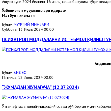
Ашуро куни 2024 йилнинг 16 июль, сешанба кунига тўғри келади
Ўзбекистон мусулмонлари идораси
Матбуот хизмати
Бўлим
МУФТИЙ МИНБАРИ
Суббота, 13 Июль 2024 00:00
ПСИХАТРОП МОДДАЛАРНИ ИСТЕЪМОЛ ҚИЛИШ ГУН
Андижон
Бўлим
ВИДЕО
Пятница, 12 Июль 2024 00:00
“ЖУМАДАН ЖУМАГАЧА” (12.07.2024)
Ўтган ҳафтада диний-маърифий соҳада рўй берган муҳим хабарл