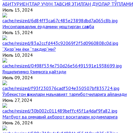
АБИТУРИЕНТЛАР УЧУН ТАВСИЯ ЭТИЛГАН ДУОЛАР ТЎПЛАМИ
Июль 15, 2024
Инсонпарварлик ёрдамини уюштирган саҳоба
Июль 15, 2024
“Ҳизр”ми ёки “тақдир”ми?
Июль 10, 2024
Яхшилигимиз ўзимизга қайтади
Июль 09, 2024
Ўзбекистон ҳожилари маънавият тарғиботчиларига айланади
Июнь 27, 2024
Матбуот ва оммавий ахборот воситалари ходимларига
Июнь 26, 2024