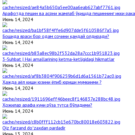
Арафотда пешин ва асрни жамлаб ўқишда пешиннинг икки рака
Июнь 14, 2024
Бошида яраси бор одам сочини қандай олдиради?
Июнь 14, 2024
3-Suhbat | Haj amallarining ketma-ketligidagi hikmatlar
Июнь 14, 2024
Ҳажда аёл киши юзини ёпиб юриши мумкинми ?
Июнь 14, 2024
Ҳожилар арафа куни рўза тутса бўладими?
Июнь 14, 2024
Qiz farzand doʻzaxdan pardadir
Июнь 13, 2024