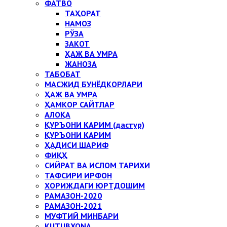
ФАТВО
ТАҲОРАТ
НАМОЗ
РЎЗА
ЗАКОТ
ҲАЖ ВА УМРА
ЖАНОЗА
ТАБОБАТ
МАСЖИД БУНЁДКОРЛАРИ
ҲАЖ ВА УМРА
ҲАМКОР САЙТЛАР
АЛОҚА
ҚУРЪОНИ КАРИМ (дастур)
ҚУРЪОНИ КАРИМ
ҲАДИСИ ШАРИФ
ФИҚҲ
СИЙРАТ ВА ИСЛОМ ТАРИХИ
ТАФСИРИ ИРФОН
ХОРИЖДАГИ ЮРТДОШИМ
РАМАЗОН-2020
РАМАЗОН-2021
МУФТИЙ МИНБАРИ
KUTUBXONA