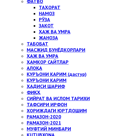
ФАТВО
ТАҲОРАТ
НАМОЗ
РЎЗА
ЗАКОТ
ҲАЖ ВА УМРА
ЖАНОЗА
ТАБОБАТ
МАСЖИД БУНЁДКОРЛАРИ
ҲАЖ ВА УМРА
ҲАМКОР САЙТЛАР
АЛОҚА
ҚУРЪОНИ КАРИМ (дастур)
ҚУРЪОНИ КАРИМ
ҲАДИСИ ШАРИФ
ФИҚҲ
СИЙРАТ ВА ИСЛОМ ТАРИХИ
ТАФСИРИ ИРФОН
ХОРИЖДАГИ ЮРТДОШИМ
РАМАЗОН-2020
РАМАЗОН-2021
МУФТИЙ МИНБАРИ
KUTUBXONA