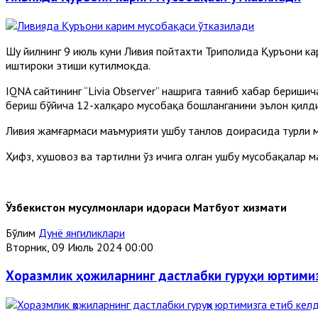
Шу йилнинг 9 июль куни Ливия пойтахти Триполида Қуръони ка
иштироки этиши кутилмоқда.
IQNA сайтининг “Livia Observer” нашрига таяниб хабар бериш
бериш бўйича 12-халқаро мусобақа бошланганини эълон қилди
Ливия жамғармаси маъмурияти ушбу танлов доирасида турли м
Ҳифз, хушовоз ва тартилни ўз ичига олган ушбу мусобақалар 
Ўзбекистон мусулмонлари идораси Матбуот хизмати
Бўлим
Дунё янгиликлари
Вторник, 09 Июль 2024 00:00
Хоразмлик ҳожиларнинг дастлабки гуруҳи юртимиз