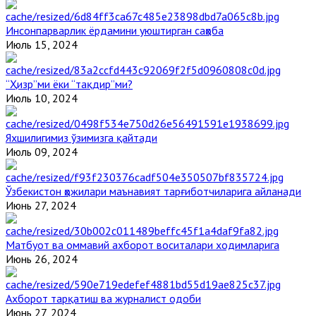
Инсонпарварлик ёрдамини уюштирган саҳоба
Июль 15, 2024
“Ҳизр”ми ёки “тақдир”ми?
Июль 10, 2024
Яхшилигимиз ўзимизга қайтади
Июль 09, 2024
Ўзбекистон ҳожилари маънавият тарғиботчиларига айланади
Июнь 27, 2024
Матбуот ва оммавий ахборот воситалари ходимларига
Июнь 26, 2024
Ахборот тарқатиш ва журналист одоби
Июнь 27, 2024