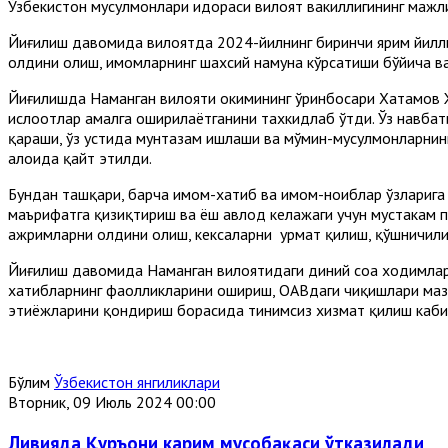
Ўзбекистон мусулмонлари идораси вилоят вакиллигининг мажл
Йиғилиш давомида вилоятда 2024-йилнинг биринчи ярим йилли
олдини олиш, имомларнинг шахсий намуна кўрсатиши бўйича в
Йиғилишда Наманган вилояти ҳокимининг ўринбосари Хатамов 
ислоҳотлар амалга оширилаётганини тахкидлаб ўтди. Ўз навбат
қараши, ўз устида мунтазам ишлаши ва мўмин-мусулмонларнинг
алоҳида қайт этилди.
Бундан ташқари, барча имом-хатиб ва имом-ноиблар ўзларига
маърифатга қизиқтириш ва ёш авлод келажаги учун мустаҳкам 
ажримларни олдини олиш, кексаларни ҳурмат қилиш, қўшничили
Йиғилиш давомида Наманган вилоятидаги диний соҳа ходимлар
хатибларнинг фаолликларини ошириш, ОАВдаги чиқишлари мазм
эҳтиёжларини қондириш борасида тинимсиз хизмат қилиш каби 
Бўлим
Ўзбекистон янгиликлари
Вторник, 09 Июль 2024 00:00
Ливияда Қуръони карим мусобақаси ўтказилади