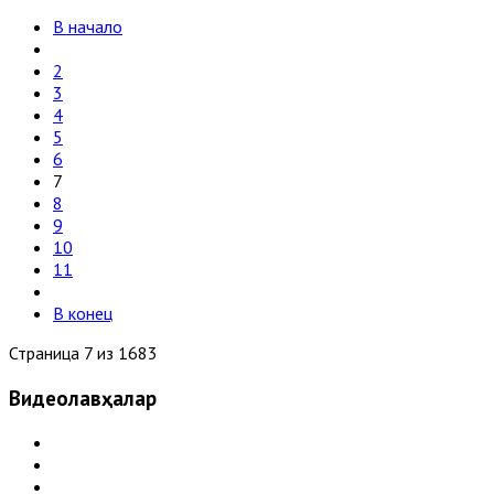
В начало
2
3
4
5
6
7
8
9
10
11
В конец
Страница 7 из 1683
Видеолавҳалар