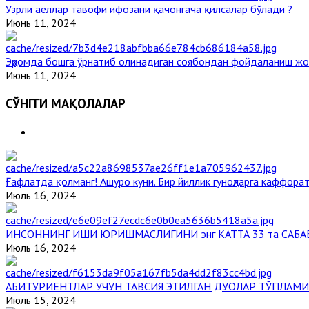
Узрли аёллар тавофи ифозани қачонгача қилсалар бўлади ?
Июнь 11, 2024
Эҳромда бошга ўрнатиб олинадиган соябондан фойдаланиш жо
Июнь 11, 2024
СЎНГГИ МАҚОЛАЛАР
Ғафлатда қолманг! Ашуро куни. Бир йиллик гуноҳларга каффорат
Июль 16, 2024
ИНСОННИНГ ИШИ ЮРИШМАСЛИГИНИ энг КАТТА 33 та САБА
Июль 16, 2024
АБИТУРИЕНТЛАР УЧУН ТАВСИЯ ЭТИЛГАН ДУОЛАР ТЎПЛАМИ
Июль 15, 2024