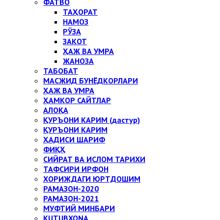
ФАТВО
ТАҲОРАТ
НАМОЗ
РЎЗА
ЗАКОТ
ҲАЖ ВА УМРА
ЖАНОЗА
ТАБОБАТ
МАСЖИД БУНЁДКОРЛАРИ
ҲАЖ ВА УМРА
ҲАМКОР САЙТЛАР
АЛОҚА
ҚУРЪОНИ КАРИМ (дастур)
ҚУРЪОНИ КАРИМ
ҲАДИСИ ШАРИФ
ФИҚҲ
СИЙРАТ ВА ИСЛОМ ТАРИХИ
ТАФСИРИ ИРФОН
ХОРИЖДАГИ ЮРТДОШИМ
РАМАЗОН-2020
РАМАЗОН-2021
МУФТИЙ МИНБАРИ
KUTUBXONA