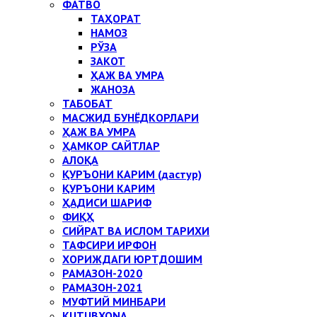
ФАТВО
ТАҲОРАТ
НАМОЗ
РЎЗА
ЗАКОТ
ҲАЖ ВА УМРА
ЖАНОЗА
ТАБОБАТ
МАСЖИД БУНЁДКОРЛАРИ
ҲАЖ ВА УМРА
ҲАМКОР САЙТЛАР
АЛОҚА
ҚУРЪОНИ КАРИМ (дастур)
ҚУРЪОНИ КАРИМ
ҲАДИСИ ШАРИФ
ФИҚҲ
СИЙРАТ ВА ИСЛОМ ТАРИХИ
ТАФСИРИ ИРФОН
ХОРИЖДАГИ ЮРТДОШИМ
РАМАЗОН-2020
РАМАЗОН-2021
МУФТИЙ МИНБАРИ
KUTUBXONA