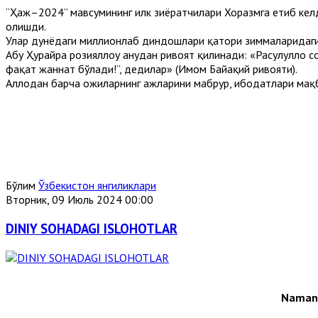
“Ҳаж–2024” мавсумининг илк зиёратчилари Хоразмга етиб келд
олишди.
Улар дунёдаги миллионлаб диндошлари қатори зиммаларидаги
Абу Ҳурайра розияллоҳу анҳудан ривоят қилинади: «Расулуллоҳ с
фақат жаннат бўлади!”, дедилар» (Имом Байҳақий ривояти).
Аллоҳдан барча ҳожиларнинг ҳажларини мабрур, ибодатлари мақ
Бўлим
Ўзбекистон янгиликлари
Вторник, 09 Июль 2024 00:00
DINIY SOHADAGI ISLOHOTLAR
Namang