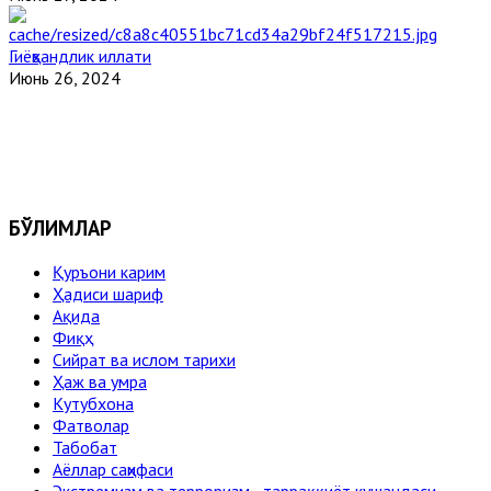
Гиёҳвандлик иллати
Июнь 26, 2024
БЎЛИМЛАР
Қуръони карим
Ҳадиси шариф
Ақида
Фиқҳ
Сийрат ва ислом тарихи
Ҳаж ва умра
Кутубхона
Фатволар
Табобат
Аёллар саҳифаси