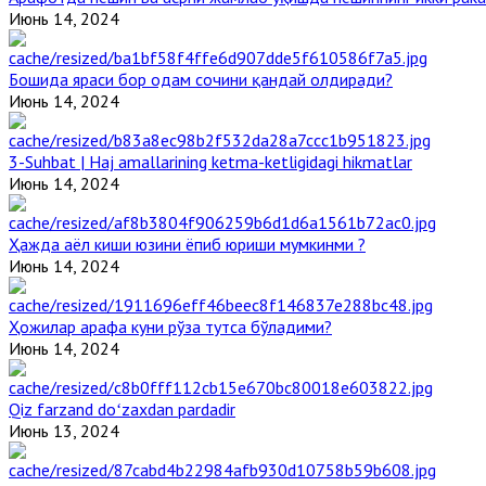
Июнь 14, 2024
Бошида яраси бор одам сочини қандай олдиради?
Июнь 14, 2024
3-Suhbat | Haj amallarining ketma-ketligidagi hikmatlar
Июнь 14, 2024
Ҳажда аёл киши юзини ёпиб юриши мумкинми ?
Июнь 14, 2024
Ҳожилар арафа куни рўза тутса бўладими?
Июнь 14, 2024
Qiz farzand doʻzaxdan pardadir
Июнь 13, 2024