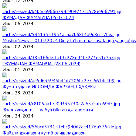
Июль 12, 2024
ЖУМАДАН ЖУМАГАЧА 05.07.2024
Июль 06, 2024
MuslimNews — 01.07.2024 Diniy ta’lim muassasalariga yangi o‘qu
Июль 02, 2024
“ЖУМАДАН ЖУМАГАЧА” (28.06.2024)
Июль 01, 2024
Жума_суҳбати ИСЛОМДА ФАРЗАНД ҲУҚУҚИ
Июнь 28, 2024
Гўзал хулқингиз – қабул бўлган ҳаж аломати
Июнь 24, 2024
Файзли ҳожиларни кутиб олиш лаҳзалари