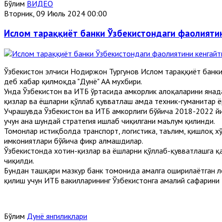
Бўлим
ВИДЕО
Вторник, 09 Июль 2024 00:00
Ислом тараққиёт банки Ўзбекистондаги фаолияти
Ўзбекистон элчиси Нодиржон Тургунов Ислом тараққиёт банки
деб хабар қилмоқда "Дунё" АА мухбири.
Унда Ўзбекистон ва ИТБ ўртасида ҳамкорлик алоқаларини яна
қизлар ва ёшларни қўллаб қувватлаш ҳамда техник-гуманитар 
Учрашувда Ўзбекистон ва ИТБ ҳамкорлиги бўйича 2018-2022 й
учун ана шундай стратегия ишлаб чиқилгани маълум қилинди.
Томонлар истиқболда транспорт, логистика, таълим, қишлоқ х
имкониятлари бўйича фикр алмашдилар.
Ўзбекистонда хотин-қизлар ва ёшларни қўллаб-қувватлашга қ
чиқилди.
Бундан ташқари мазкур банк томонида амалга оширилаётган л
қилиш учун ИТБ вакилларининг Ўзбекистонга амалий сафарини
Бўлим
Дунё янгиликлари