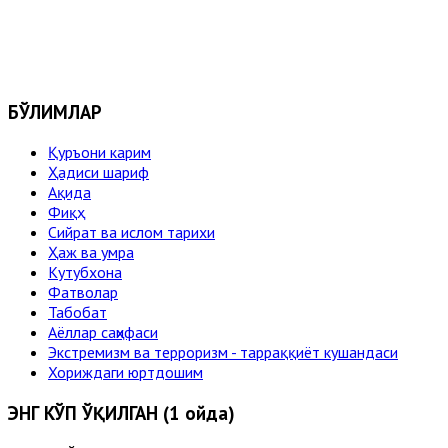
БЎЛИМЛАР
Қуръони карим
Ҳадиси шариф
Ақида
Фиқҳ
Сийрат ва ислом тарихи
Ҳаж ва умра
Кутубхона
Фатволар
Табобат
Аёллар саҳифаси
Экстремизм ва терроризм - тарраққиёт кушандаси
Хориждаги юртдошим
ЭНГ КЎП ЎҚИЛГАН (1 ойда)