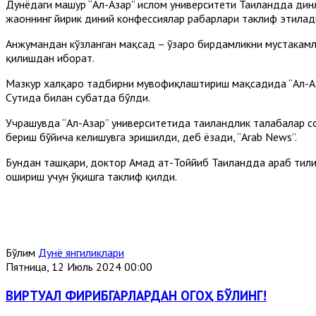
Дунёдаги машҳур “Ал-Азҳар” ислом университети Таиландда ди
жаҳоннинг йирик диний конфессиялар раҳбарлари таклиф этилад
Анжумандан кўзланган мақсад – ўзаро бирдамликни мустаҳкамл
қилишдан иборат.
Мазкур халқаро тадбирни мувофиқлаштириш мақсадида “Ал-Азҳ
Сутҳида билан суҳбатда бўлди.
Учрашувда “Ал-Азҳар” университетида таиландлик талабалар с
бериш бўйича келишувга эришилди, деб ёзади, “Arab News”.
Бундан ташқари, доктор Аҳмад ат-Тоййиб Таиландда араб тили
ошириш учун ўқишга таклиф қилди.
Бўлим
Дунё янгиликлари
Пятница, 12 Июль 2024 00:00
ВИРТУАЛ ФИРИБГАРЛАРДАН ОГОҲ БЎЛИНГ!