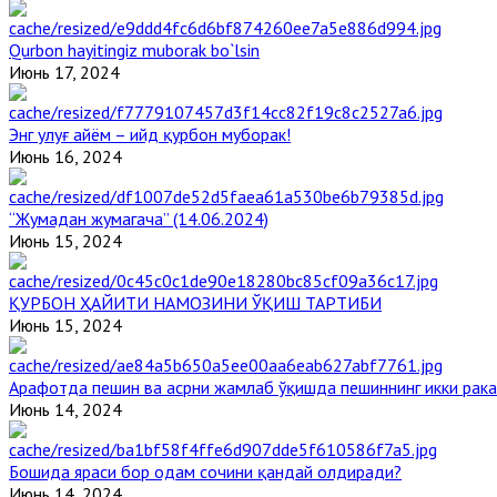
Qurbon hayitingiz muborak bo`lsin
Июнь 17, 2024
Энг улуғ айём – ийд қурбон муборак!
Июнь 16, 2024
“Жумадан жумагача” (14.06.2024)
Июнь 15, 2024
ҚУРБОН ҲАЙИТИ НАМОЗИНИ ЎҚИШ ТАРТИБИ
Июнь 15, 2024
Арафотда пешин ва асрни жамлаб ўқишда пешиннинг икки рака
Июнь 14, 2024
Бошида яраси бор одам сочини қандай олдиради?
Июнь 14, 2024