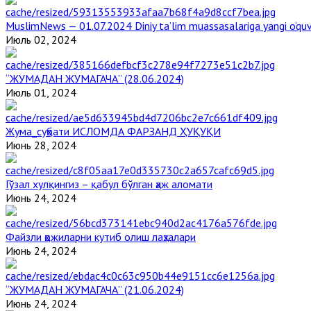
MuslimNews — 01.07.2024 Diniy ta’lim muassasalariga yangi o‘qu
Июль 02, 2024
“ЖУМАДАН ЖУМАГАЧА” (28.06.2024)
Июль 01, 2024
Жума_суҳбати ИСЛОМДА ФАРЗАНД ҲУҚУҚИ
Июнь 28, 2024
Гўзал хулқингиз – қабул бўлган ҳаж аломати
Июнь 24, 2024
Файзли ҳожиларни кутиб олиш лаҳзалари
Июнь 24, 2024
“ЖУМАДАН ЖУМАГАЧА” (21.06.2024)
Июнь 24, 2024