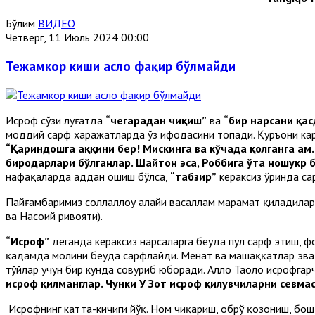
Бўлим
ВИДЕО
Четверг, 11 Июль 2024 00:00
Тежамкор киши асло фақир бўлмайди
Исроф сўзи луғатда
“чегарадан чиқиш”
ва
“бир нарсани қа
моддий сарф харажатларда ўз ифодасини топади. Қуръони к
“Қариндошга ҳаққини бер! Мискинга ва кўчада қолганга ҳам.
биродарлари бўлганлар. Шайтон эса, Роббига ўта ношукр 
нафақаларда ҳаддан ошиш бўлса,
“табзир”
кераксиз ўринда с
Пайғамбаримиз соллаллоҳу алайҳи васаллам марҳамат қиладила
ва Насоий ривояти).
“Исроф”
деганда кераксиз нарсаларга беҳуда пул сарф этиш, 
қадамда молини беҳуда сарфлайди. Меҳнат ва машаққатлар эв
тўйлар учун бир кунда совуриб юборади. Аллоҳ Таоло исрофгар
исроф қилманглар. Чунки У Зот исроф қилувчиларни севмас
Исрофнинг катта-кичиги йўқ. Ном чиқариш, обрў қозониш, бо