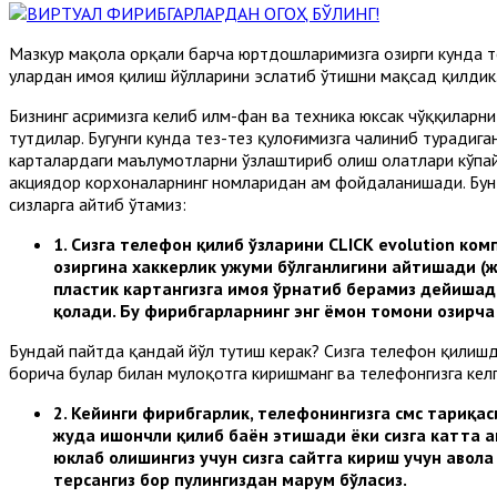
Мазкур мақола орқали барча юртдошларимизга ҳозирги кунда т
улардан ҳимоя қилиш йўлларини эслатиб ўтишни мақсад қилдик
Бизнинг асримизга келиб илм-фан ва техника юксак чўққиларн
тутдилар. Бугунги кунда тез-тез қулоғимизга чалиниб турадига
карталардаги маълумотларни ўзлаштириб олиш ҳолатлари кўпай
акциядор корхоналарнинг номларидан ҳам фойдаланишади. Бун
сизларга айтиб ўтамиз:
1.
Сизга телефон қилиб ўзларини CLICK evolution ко
ҳозиргина хаккерлик ҳужуми бўлганлигини айтишади (
пластик картангизга ҳимоя ўрнатиб берамиз дейишад
қолади. Бу фирибгарларнинг энг ёмон томони ҳозирч
Бундай пайтда қандай йўл тутиш керак? Сизга телефон қилишд
борича булар билан мулоқотга киришманг ва телефонгизга келга
2.
Кейинги фирибгарлик, телефонингизга смс тариқас
жуда ишончли қилиб баён этишади ёки сизга катта а
юклаб олишингиз учун сизга сайтга кириш учун ҳавола
терсангиз бор пулингиздан маҳрум бўласиз.