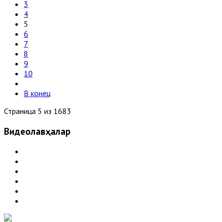
3
4
5
6
7
8
9
10
В конец
Страница 5 из 1683
Видеолавҳалар