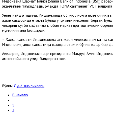
Индонезия Шариат Банки (Sharia Bank of Indonesia (BSI)) раҳба
эканлигини таъкидлади. Бу ҳақда IQNA сайтининг “VOI” нашрига
Унинг қайд этишича, Индонезияда 65 миллионга яқин кичик ва 
жаҳон савдосида етакчи бўлиш учун янги имконият берган. Бунд
чиқариш қутби сифатида глобал марказ яратиш имкони борлигин
мумкинлигини билдирди.
– Ҳалол саноати Индонезияда ҳам, жаҳон миқёсида ҳам катта сал
Индонезия, ҳалол саноатида жаҳонда етакчи бўлиш ва ҳар бир ф
Aввалроқ, Индонезия вице-президенти Маъруф Aмин Индонези
ҳам кенгайишига умид билдирган эди.
Бўлим
Дунё янгиликлари
В начало
1
2