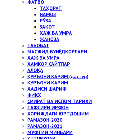
ФАТВО
ТАҲОРАТ
НАМОЗ
РЎЗА
ЗАКОТ
ҲАЖ ВА УМРА
ЖАНОЗА
ТАБОБАТ
МАСЖИД БУНЁДКОРЛАРИ
ҲАЖ ВА УМРА
ҲАМКОР САЙТЛАР
АЛОҚА
ҚУРЪОНИ КАРИМ (дастур)
ҚУРЪОНИ КАРИМ
ҲАДИСИ ШАРИФ
ФИҚҲ
СИЙРАТ ВА ИСЛОМ ТАРИХИ
ТАФСИРИ ИРФОН
ХОРИЖДАГИ ЮРТДОШИМ
РАМАЗОН-2020
РАМАЗОН-2021
МУФТИЙ МИНБАРИ
KUTUBXONA