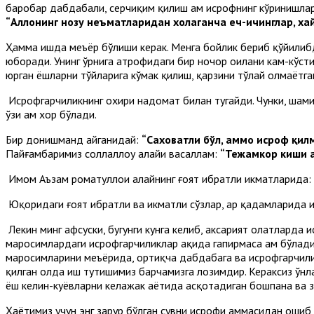
баробар дабдабали, серчиқим қилиш ҳам исрофнинг кўринишлар
“Аллоҳнинг нозу неъматларидан хоҳлаганча еч-ичинглар, ха
Ҳамма ишда меъёр бўлиши керак. Менга бойлик бериб қўйилибди
юборади. Унинг ўрнига атрофидаги бир ночор оилани кам-кўсти
юрган ёшларни тўйларига кўмак қилиш, қарзини тўлай олмаётг
Исрофгарчиликнинг охири надомат билан тугайди. Чунки, шами
ўзи ҳам хор бўлади.
Бир донишманд айганидай:
“Саховатли бўл, аммо исроф қилм
Пайғамбаримиз соллаллоҳу алайҳи васаллам:
“Тежамкор киши 
Имом Аъзам роҳматуллоҳи алайҳнинг ғоят ибратли ҳикматларида:
Юқоридаги ғоят ибратли ва ҳикматли сўзлар, ҳар қадамларида 
Лекин минг афсуски, бугунги кунга келиб, аксарият ҳолатларда
маросимлардаги исрофгарчиликлар ҳақида гапирмаса ҳам бўлади
маросимларини меъёрида, ортиқча дабдабага ва исрофгарчилик
қилган ҳолда иш тутишимиз барчамизга лозимдир. Кераксиз ўнл
ёш келин-куёвларни келажак ҳаётида асқотадиган бошпана ва 
Ҳаётимиз учун энг зарур бўлган сувни исрофи ҳаммасидан ошиб 