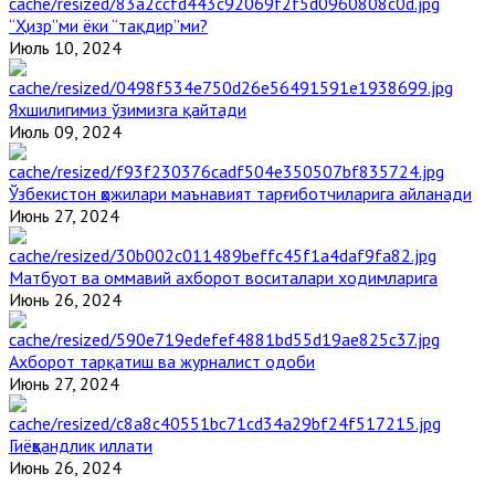
“Ҳизр”ми ёки “тақдир”ми?
Июль 10, 2024
Яхшилигимиз ўзимизга қайтади
Июль 09, 2024
Ўзбекистон ҳожилари маънавият тарғиботчиларига айланади
Июнь 27, 2024
Матбуот ва оммавий ахборот воситалари ходимларига
Июнь 26, 2024
Ахборот тарқатиш ва журналист одоби
Июнь 27, 2024
Гиёҳвандлик иллати
Июнь 26, 2024