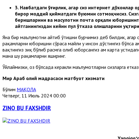
3.
Навбатдаги ўғирлик, агар сиз интернет дўконлар о
бирор моддий қийматдаги буюмни сотмоқчисиз. Сизг
беришларини ва маҳсулотни почта орқали юборишинги
айтганингиздан кейин пул ўтказа олишларини уқтири
Яна бир маълумотни айтиб ўтишни бурчимиз деб билдик, агар с
рақамларни юборишни сўраса майли у инсон дўстингиз бўлса ҳа
вақтингиз зиқ бўлиб расмга олиб юборсангиз ҳам карта устида
мана шу рақамларни яширинг.
Ўйлаймизки, оз бўлсада керакли маълумотларни сизларга етказ
Мир Араб олий мадрасаси матбуот хизмати
Бўлим
МАҚОЛА
Четверг, 11 Июль 2024 00:00
ZINO BU FAXSHDIR
Yangiqoʻr