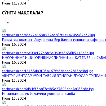
Июнь 11, 2024
СЎНГГИ МАҚОЛАЛАР
Ғафлатда қолманг! Ашуро куни. Бир йиллик гуноҳларга каффорат
Июль 16, 2024
ИНСОННИНГ ИШИ ЮРИШМАСЛИГИНИ энг КАТТА 33 та САБА
Июль 16, 2024
АБИТУРИЕНТЛАР УЧУН ТАВСИЯ ЭТИЛГАН ДУОЛАР ТЎПЛАМИ
Июль 15, 2024
Инсонпарварлик ёрдамини уюштирган саҳоба
Июль 15, 2024