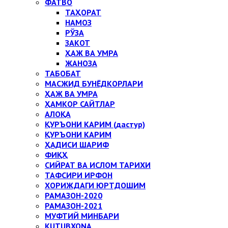
ФАТВО
ТАҲОРАТ
НАМОЗ
РЎЗА
ЗАКОТ
ҲАЖ ВА УМРА
ЖАНОЗА
ТАБОБАТ
МАСЖИД БУНЁДКОРЛАРИ
ҲАЖ ВА УМРА
ҲАМКОР САЙТЛАР
АЛОҚА
ҚУРЪОНИ КАРИМ (дастур)
ҚУРЪОНИ КАРИМ
ҲАДИСИ ШАРИФ
ФИҚҲ
СИЙРАТ ВА ИСЛОМ ТАРИХИ
ТАФСИРИ ИРФОН
ХОРИЖДАГИ ЮРТДОШИМ
РАМАЗОН-2020
РАМАЗОН-2021
МУФТИЙ МИНБАРИ
KUTUBXONA