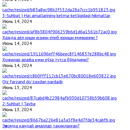
3-Suhbat | Haj amallarining ketma-ketligidagi hikmatlar
Июнь 14, 2024
Ҳажда аёл киши юзини ёпиб юриши мумкинми ?
Июнь 14, 2024
Ҳожилар арафа куни рўза тутса бўладими?
Июнь 14, 2024
Qiz farzand doʻzaxdan pardadir
Июнь 13, 2024
2-Suhbat | Tavba
Июнь 13, 2024
Эҳромда қандай амаллар тақиқланган?