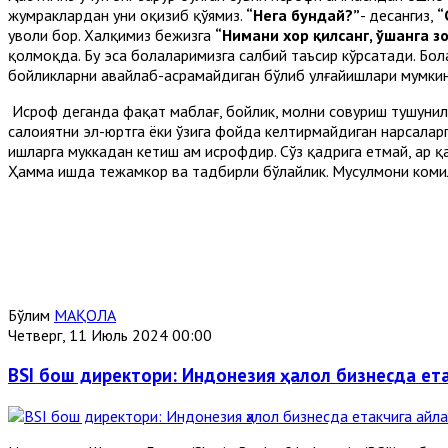
жумраклардан уни оқизиб қўямиз.
“Нега бундай?”
- десангиз,
“
уволи бор. Халқимиз бежизга
“Нимани хор қилсанг, ўшанга з
қолмоқда. Бу эса болаларимизга салбий таъсир кўрсатади. Бо
бойликларни авайлаб-асрамайдиган бўлиб улғайишлари мумкин
Исроф деганда фақат маблағ, бойлик, молни совуриш тушунил
салоҳиятни эл-юртга ёки ўзига фойда келтирмайдиган нарсалар
ишларга муккадан кетиш ҳам исрофдир. Сўз қадрига етмай, ҳар қа
Ҳамма ишда тежамкор ва тадбирли бўлайлик. Мусулмони комил
Бўлим
МАҚОЛА
Четверг, 11 Июль 2024 00:00
BSI бош директори: Индонезия ҳалол бизнесда ет