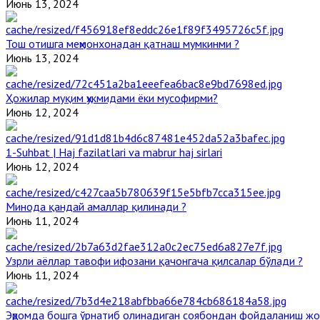
Июнь 13, 2024
Тош отишга меҳмонхонадан қатнаш мумкинми ?
Июнь 13, 2024
Ҳожилар муқим ҳукмидами ёки мусофирми?
Июнь 12, 2024
1-Suhbat | Haj fazilatlari va mabrur haj sirlari
Июнь 12, 2024
Минода қандай амаллар қилинади ?
Июнь 11, 2024
Узрли аёллар тавофи ифозани қачонгача қилсалар бўлади ?
Июнь 11, 2024
Эҳромда бошга ўрнатиб олинадиган соябондан фойдаланиш жо