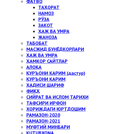
ФАТВО
ТАҲОРАТ
НАМОЗ
РЎЗА
ЗАКОТ
ҲАЖ ВА УМРА
ЖАНОЗА
ТАБОБАТ
МАСЖИД БУНЁДКОРЛАРИ
ҲАЖ ВА УМРА
ҲАМКОР САЙТЛАР
АЛОҚА
ҚУРЪОНИ КАРИМ (дастур)
ҚУРЪОНИ КАРИМ
ҲАДИСИ ШАРИФ
ФИҚҲ
СИЙРАТ ВА ИСЛОМ ТАРИХИ
ТАФСИРИ ИРФОН
ХОРИЖДАГИ ЮРТДОШИМ
РАМАЗОН-2020
РАМАЗОН-2021
МУФТИЙ МИНБАРИ
KUTUBXONA