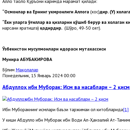
Аллоҳ таоло Қуръони каримда марҳамат қилади:
“Осмонлар ва Ернинг ҳукмронлиги Аллоҳга
(хос)
дир. (У) хоҳла
“Ёки уларга ўғиллар ва қизларни қўшиб берур ва хоҳлаган 
нарсани яратишга)
қодирдир.
(Шўро, 49-50 оят).
Ўзбекистон мусулмонлари идораси мутахассиси
Мунира АБУБАКИРОВА
Бўлим
Мақолалар
Понедельник, 15 Январь 2024 00:00
Абдуллоҳ ибн Муборак: Исм ва насаблари – 2 қисм
Ибн Муборакнинг исмлари баъзи таржимаи ҳол китобларида
[1]
У киши Абдуллоҳ ибн Муборак ибн Водиҳ Ал-Ҳанзалий Ат-Тамим