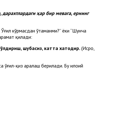
, дарахтлардаги ҳар бир мевага, ернинг
 Ўғил кўрмасдан ўтаманми?” ёки “Шунча
рҳамат қилади:
 ўлдириш, шубҳасиз, катта хатодир.
(Исро,
а ўғил-қиз аралаш берилади. Бу илоҳий