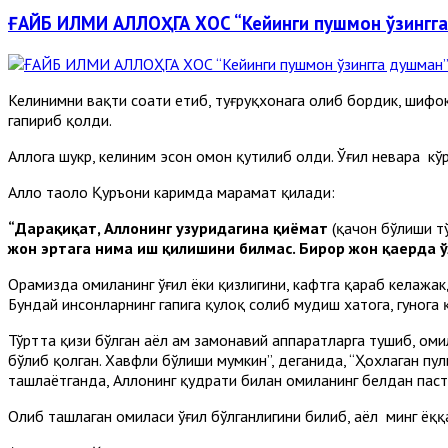
ҒАЙБ ИЛМИ АЛЛОҲГА ХОС “Кейинги пушмон ўзингг
Келинимни вақти соати етиб, туғруқхонага олиб бордик, шифоко
гапириб қолди.
Аллоҳга шукр, келиним эсон омон қутилиб олди. Ўғил невара кўрд
Аллоҳ таоло Қуръони каримда марҳамат қилади:
“Дарҳақиқат, Аллоҳнинг ҳузуридагина қиёмат
(қачон бўлиши т
жон эртага нима иш қилишини билмас. Бирор жон қаерда ўл
Орамизда ҳомиланинг ўғил ёки қизлигини, кафтга қараб келажа
Бундай инсонларнинг гапига қулоқ солиб мудҳиш хатога, гуноҳга 
Тўртта қизи бўлган аёл ҳам замонавий аппаратларга тушиб, ҳо
бўлиб қолган. Хавфли бўлиши мумкин”, деганида, “Ҳохлаган п
ташлаётганда, Аллоҳнинг қудрати билан ҳомиланинг белдан паст
Олиб ташлаган ҳомиласи ўғил бўлганлигини билиб, аёл минг ёққ