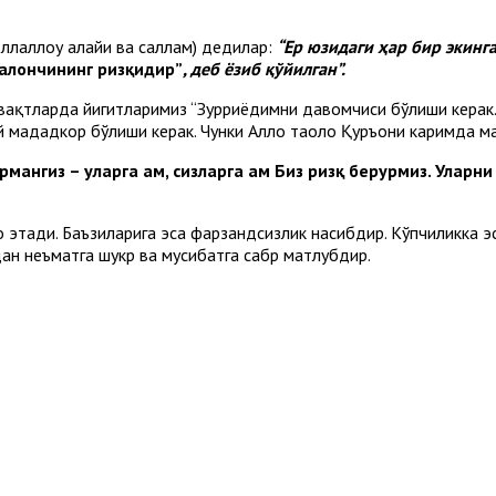
оллаллоҳу алайҳи ва саллам) дедилар:
“Ер юзидаги ҳар бир экинга
 фалончининг ризқидир”
, деб ёзиб қўйилган”.
й вақтларда йигитларимиз “Зурриёдимни давомчиси бўлиши керак.
й мададкор бўлиши керак. Чунки Аллоҳ таоло Қуръони каримда ма
нгиз – уларга ҳам, сизларга ҳам Биз ризқ берурмиз. Уларни
 этади. Баъзиларига эса фарзандсизлик насибдир. Кўпчиликка эс
ан неъматга шукр ва мусибатга сабр матлубдир.