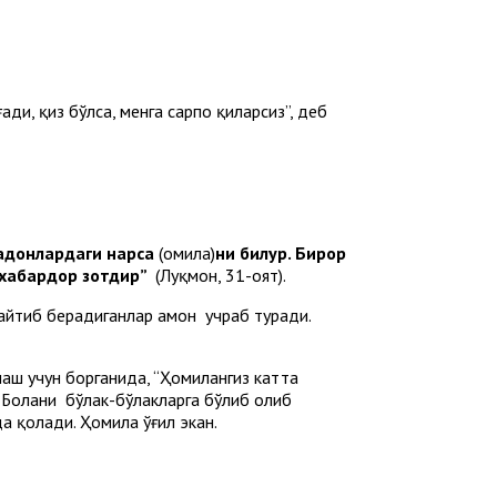
ди, қиз бўлса, менга сарпо қиларсиз”, деб
адонлардаги нарса
(ҳомила)
ни билур. Бирор
 хабардор зотдир
”
(Луқмон, 31-оят).
 айтиб берадиганлар ҳамон учраб туради.
лаш учун борганида, “Ҳомилангиз катта
. Болани бўлак-бўлакларга бўлиб олиб
да қолади. Ҳомила ўғил экан.