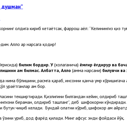
а душман”
рнинг олдига кириб кетаётсак, фаррош аёл: “Келинингиз қиз туға
им. Аллоҳ ҳар нарсага қодир!
ўғрисида)
билим бордир.
У
(хоҳлаганича)
ёмғир ёғдирур ва бач
ишини ҳам билмас. Албатта, Аллоҳ
(ҳамма нарсани)
билувчи ва
кда нима бўлишини, расмга қараб, инсонни қанча умр кўришигача
қўл ураётганлар ҳам бор.
миласини текширтиради. Қизлигини билгандан кейин, олдириб таш
улингизни бераман, олдириб ташланг”, деб шифокорни кўндиради
и бутун чиқиб келади. Бундай ҳолатни кўриб, шифокор ҳам ҳайрат
а ўзини уриб, дод фарёд қилади. Минг афсус энди фойдаси йўқ.