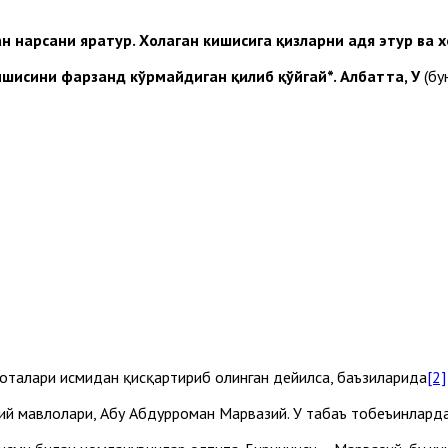
ган нарсани яратур. Хоҳлаган кишисига қизларни ҳадя этур ва х
кишисини фарзанд кўрмайдиган қилиб қўйгай*. Албатта, У
(бу
оталари исмидан қисқартириб олинган дейилса, баъзиларида
[2]
ий мавлолари, Абу Абдурроҳман Марвазий. У табаъ тобеъинларда