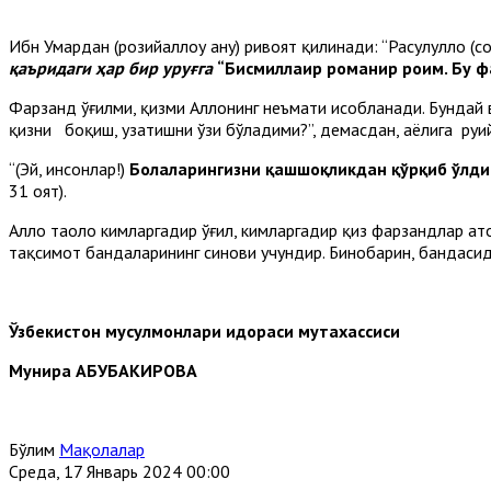
Ибн Умардан (розийаллоҳу анҳу) ривоят қилинади: “Расулуллоҳ (с
қаъридаги ҳар бир уруғга
“Бисмиллаҳир роҳманир роҳим. Бу
Фарзанд ўғилми, қизми Аллоҳнинг неъмати ҳисобланади. Бунда
қизни боқиш, узатишни ўзи бўладими?”, демасдан, аёлига руҳи
“(Эй, инсонлар!)
Болаларингизни қашшоқликдан қўрқиб ўлдирма
31 оят).
Аллоҳ таоло кимларгадир ўғил, кимларгадир қиз фарзандлар ато
тақсимот бандаларининг синови учундир. Бинобарин, бандасид
Ўзбекистон мусулмонлари идораси мутахассиси
Мунира АБУБАКИРОВА
Бўлим
Мақолалар
Среда, 17 Январь 2024 00:00