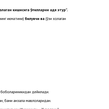
оҳлаган кишисига ўғилларни ҳадя этур”.
нинг ҳикматини)
билувчи ва
(ўзи хоҳлаган
боболариникидан дейилади.
н, бани ҳанзала мавлоларидан.