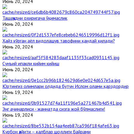
Июнь 20, 2024
Ташаҳҳудни охиригача ўқимаслик
Июнь 20, 2024
Ҳайз кўрган аёл видолашув тавофини қандай қилади?
Июнь 20, 2024
Сунъий ипакли кийим кийиш
Июнь 20, 2024
Юртингиз олимлари олдида бутун Ислом олами қарздордир
Июнь 19, 2024
Энг ачинарлиси - жаннатда сизга жой бўлмаслиги!
Июнь 19, 2024
Қурбон ҳайити – қалблар шодлиги байрами