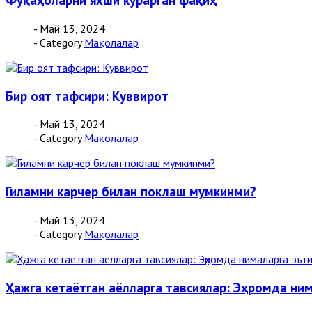
Фуқаҳоларни яхши кўрарган фақиҳ
- Май 13, 2024
- Category
Мақолалар
Бир оят тафсири: Куввирот
- Май 13, 2024
- Category
Мақолалар
Гиламни карчер билан поклаш мумкинми?
- Май 13, 2024
- Category
Мақолалар
Ҳажга кетаётган аёлларга тавсиялар: Эҳромда ним