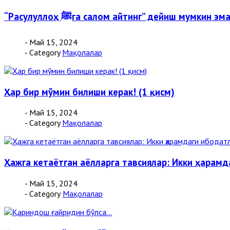
“Расулуллоҳ ﷺга салом айтинг” дейиш мумкин э
- Май 15, 2024
- Category
Мақолалар
Ҳар бир мўмин билиши керак! (1 қисм)
- Май 15, 2024
- Category
Мақолалар
Ҳажга кетаётган аёлларга тавсиялар: Икки ҳарамд
- Май 15, 2024
- Category
Мақолалар