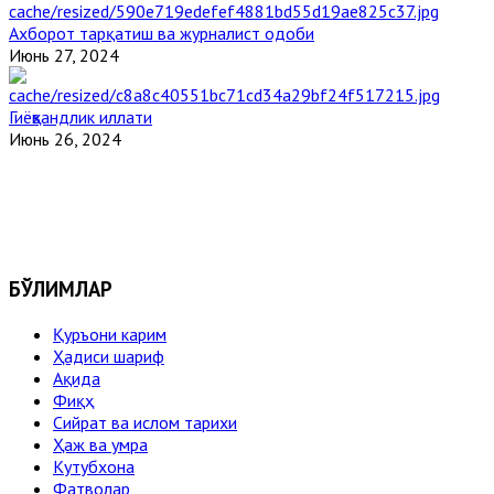
Ахборот тарқатиш ва журналист одоби
Июнь 27, 2024
Гиёҳвандлик иллати
Июнь 26, 2024
БЎЛИМЛАР
Қуръони карим
Ҳадиси шариф
Ақида
Фиқҳ
Сийрат ва ислом тарихи
Ҳаж ва умра
Кутубхона
Фатволар