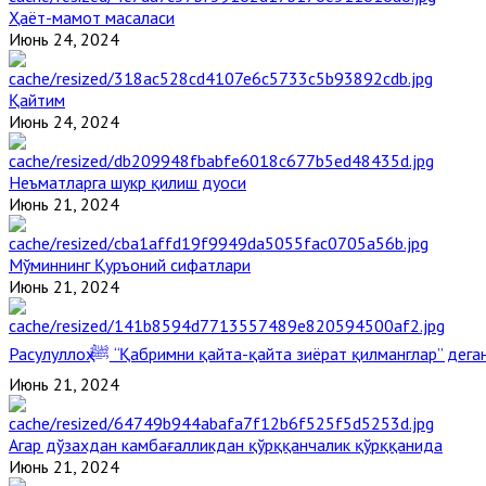
Ҳаёт-мамот масаласи
Июнь 24, 2024
Қайтим
Июнь 24, 2024
Неъматларга шукр қилиш дуоси
Июнь 21, 2024
Мўминнинг Қуръоний сифатлари
Июнь 21, 2024
Расулуллоҳ ﷺ “Қабримни қайта-қайта зиёрат қилманглар” де
Июнь 21, 2024
Агар дўзахдан камбағалликдан қўрққанчалик қўрққанида
Июнь 21, 2024