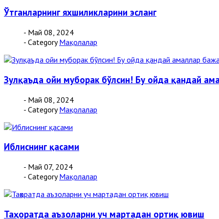
Ўтганларнинг яхшиликларини эсланг
- Май 08, 2024
- Category
Мақолалар
Зулқаъда ойи муборак бўлсин! Бу ойда қандай ам
- Май 08, 2024
- Category
Мақолалар
Иблиснинг қасами
- Май 07, 2024
- Category
Мақолалар
Таҳоратда аъзоларни уч мартадан ортиқ ювиш