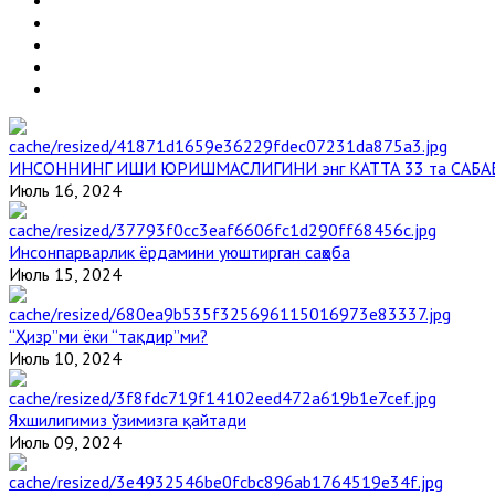
ИНСОННИНГ ИШИ ЮРИШМАСЛИГИНИ энг КАТТА 33 та САБА
Июль 16, 2024
Инсонпарварлик ёрдамини уюштирган саҳоба
Июль 15, 2024
“Ҳизр”ми ёки “тақдир”ми?
Июль 10, 2024
Яхшилигимиз ўзимизга қайтади
Июль 09, 2024