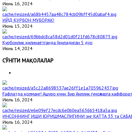
Июнь 16, 2024
ИЙД ҚУРБОН МУБОРАК!
Июнь 15, 2024
Қурбонлик қилинаётганда ўқиладиган 5 дуо
Июнь 14, 2024
СЎНГГИ МАҚОЛАЛАР
Ғафлатда қолманг! Ашуро куни. Бир йиллик гуноҳларга каффорат
Июль 16, 2024
ИНСОННИНГ ИШИ ЮРИШМАСЛИГИНИ энг КАТТА 33 та САБА
Июль 16, 2024