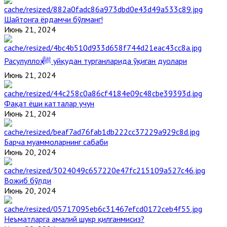
Шайтонга ёрдамчи бўлманг!
Июнь 21, 2024
Расулуллоҳ ﷺ уйқудан турганларида ўқиган дуолари
Июнь 21, 2024
Фақат ёши катталар учун
Июнь 21, 2024
Барча муаммоларнинг сабаби
Июнь 20, 2024
Вожиб бўлди
Июнь 20, 2024
Неъматларга амалий шукр қилганмисиз?