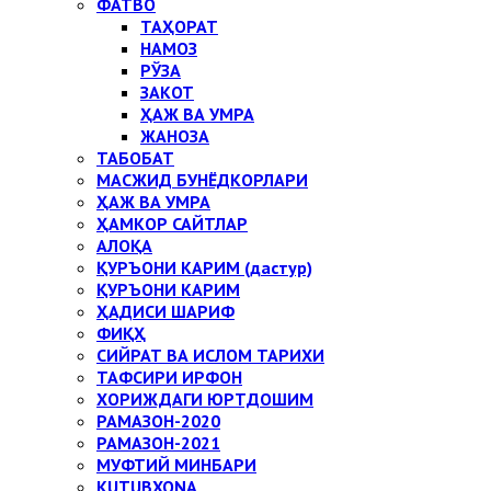
ФАТВО
ТАҲОРАТ
НАМОЗ
РЎЗА
ЗАКОТ
ҲАЖ ВА УМРА
ЖАНОЗА
ТАБОБАТ
МАСЖИД БУНЁДКОРЛАРИ
ҲАЖ ВА УМРА
ҲАМКОР САЙТЛАР
АЛОҚА
ҚУРЪОНИ КАРИМ (дастур)
ҚУРЪОНИ КАРИМ
ҲАДИСИ ШАРИФ
ФИҚҲ
СИЙРАТ ВА ИСЛОМ ТАРИХИ
ТАФСИРИ ИРФОН
ХОРИЖДАГИ ЮРТДОШИМ
РАМАЗОН-2020
РАМАЗОН-2021
МУФТИЙ МИНБАРИ
KUTUBXONA