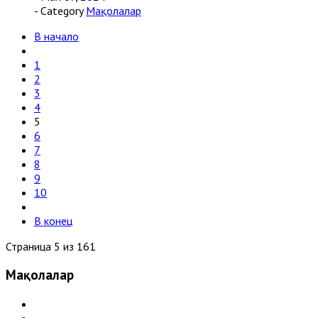
- Category
Мақолалар
В начало
1
2
3
4
5
6
7
8
9
10
В конец
Страница 5 из 161
Мақолалар