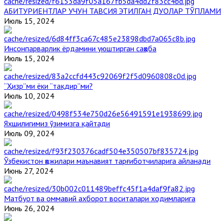
АБИТУРИЕНТЛАР УЧУН ТАВСИЯ ЭТИЛГАН ДУОЛАР ТЎПЛАМИ
Июль 15, 2024
Инсонпарварлик ёрдамини уюштирган саҳоба
Июль 15, 2024
“Ҳизр”ми ёки “тақдир”ми?
Июль 10, 2024
Яхшилигимиз ўзимизга қайтади
Июль 09, 2024
Ўзбекистон ҳожилари маънавият тарғиботчиларига айланади
Июнь 27, 2024
Матбуот ва оммавий ахборот воситалари ходимларига
Июнь 26, 2024