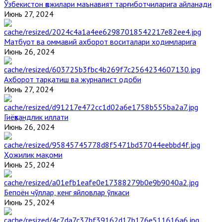
Ўзбекистон ҳожилари маънавият тарғиботчиларига айланади
Июнь 27, 2024
Матбуот ва оммавий ахборот воситалари ходимларига
Июнь 26, 2024
Ахборот тарқатиш ва журналист одоби
Июнь 27, 2024
Гиёҳвандлик иллати
Июнь 26, 2024
Ҳожилик мақоми
Июнь 25, 2024
Бепоён чўллар, кенг яйловлар ўлкаси
Июнь 25, 2024