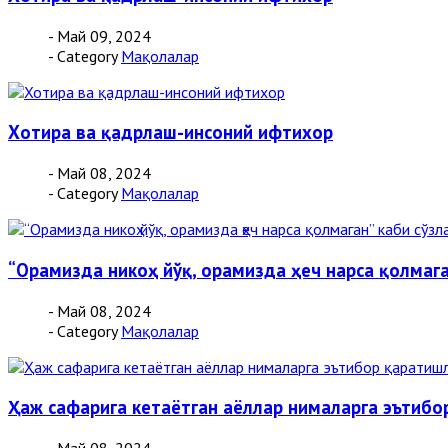
- Май 09, 2024
- Category
Мақолалар
Хотира ва қадрлаш-инсоний ифтихор
- Май 08, 2024
- Category
Мақолалар
“Орамизда никоҳ йўқ, орамизда ҳеч нарса қолмаг
- Май 08, 2024
- Category
Мақолалар
Ҳаж сафарига кетаётган аёллар нималарга эътибор