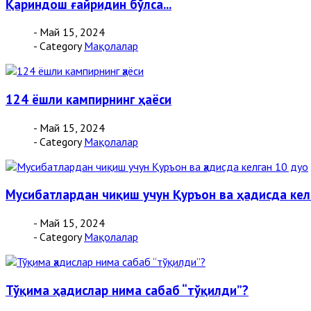
Қариндош ғайридин бўлса...
- Май 15, 2024
- Category
Мақолалар
124 ёшли кампирнинг ҳаёси
- Май 15, 2024
- Category
Мақолалар
Мусибатлардан чиқиш учун Қуръон ва ҳадисда кел
- Май 15, 2024
- Category
Мақолалар
Тўқима ҳадислар нима сабаб “тўқилди”?