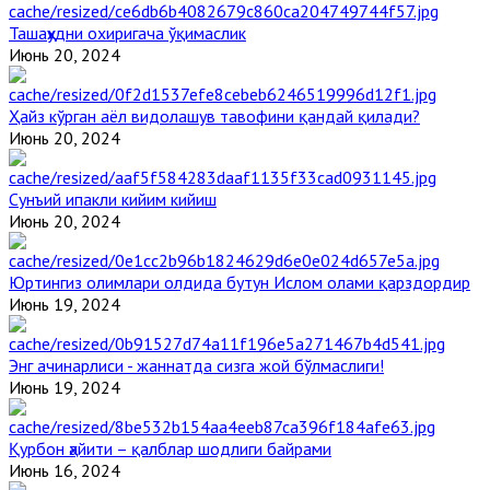
Ташаҳҳудни охиригача ўқимаслик
Июнь 20, 2024
Ҳайз кўрган аёл видолашув тавофини қандай қилади?
Июнь 20, 2024
Сунъий ипакли кийим кийиш
Июнь 20, 2024
Юртингиз олимлари олдида бутун Ислом олами қарздордир
Июнь 19, 2024
Энг ачинарлиси - жаннатда сизга жой бўлмаслиги!
Июнь 19, 2024
Қурбон ҳайити – қалблар шодлиги байрами
Июнь 16, 2024