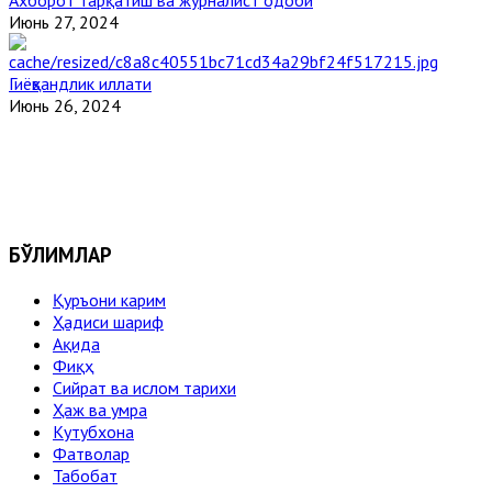
Июнь 27, 2024
Гиёҳвандлик иллати
Июнь 26, 2024
БЎЛИМЛАР
Қуръони карим
Ҳадиси шариф
Ақида
Фиқҳ
Сийрат ва ислом тарихи
Ҳаж ва умра
Кутубхона
Фатволар
Табобат