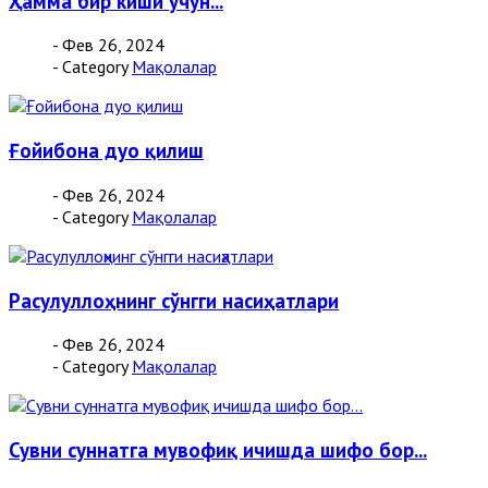
Ҳамма бир киши учун...
- Фев 26, 2024
- Category
Мақолалар
Ғойибона дуо қилиш
- Фев 26, 2024
- Category
Мақолалар
Расулуллоҳнинг сўнгги насиҳатлари
- Фев 26, 2024
- Category
Мақолалар
Сувни суннатга мувофиқ ичишда шифо бор...