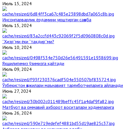
Июль 15, 2024
Инсонпарварлик ёрдамини уюштирган саҳоба
Июль 15, 2024
“Ҳизр”ми ёки “тақдир”ми?
Июль 10, 2024
Яхшилигимиз ўзимизга қайтади
Июль 09, 2024
Ўзбекистон ҳожилари маънавият тарғиботчиларига айланади
Июнь 27, 2024
Матбуот ва оммавий ахборот воситалари ходимларига
Июнь 26, 2024
Ахборот тарқатиш ва журналист одоби