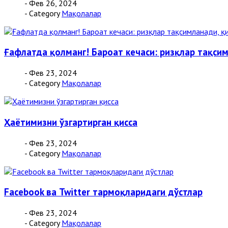
- Фев 26, 2024
- Category
Мақолалар
Ғафлатда қолманг! Бароат кечаси: ризқлар тақси
- Фев 23, 2024
- Category
Мақолалар
Ҳаётимизни ўзгартирган қисса
- Фев 23, 2024
- Category
Мақолалар
Facebook ва Twitter тармоқларидаги дўстлар
- Фев 23, 2024
- Category
Мақолалар