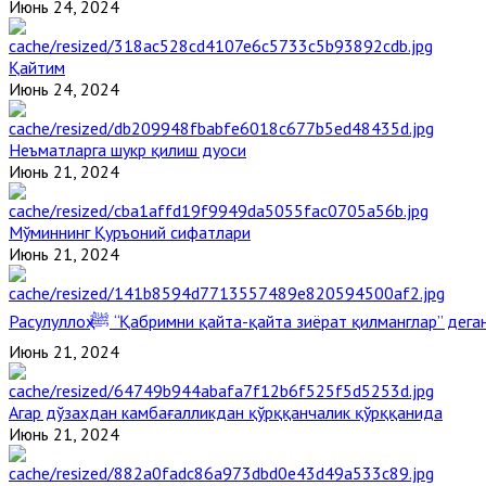
Июнь 24, 2024
Қайтим
Июнь 24, 2024
Неъматларга шукр қилиш дуоси
Июнь 21, 2024
Мўминнинг Қуръоний сифатлари
Июнь 21, 2024
Расулуллоҳ ﷺ “Қабримни қайта-қайта зиёрат қилманглар” де
Июнь 21, 2024
Агар дўзахдан камбағалликдан қўрққанчалик қўрққанида
Июнь 21, 2024