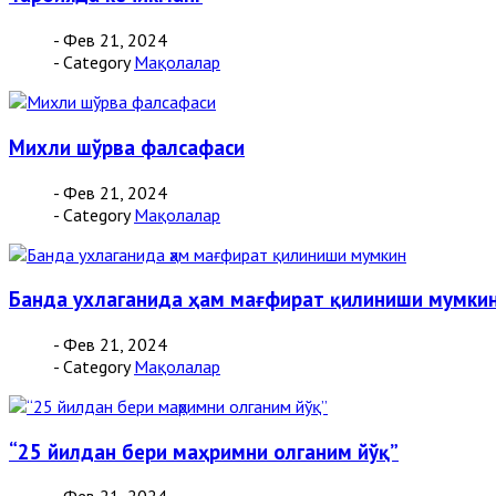
- Фев 21, 2024
- Category
Мақолалар
Михли шўрва фалсафаси
- Фев 21, 2024
- Category
Мақолалар
Банда ухлаганида ҳам мағфират қилиниши мумки
- Фев 21, 2024
- Category
Мақолалар
“25 йилдан бери маҳримни олганим йўқ”