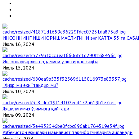
ИНСОННИНГ ИШИ ЮРИШМАСЛИГИНИ энг КАТТА 33 та САБА
Июль 16, 2024
Инсонпарварлик ёрдамини уюштирган саҳоба
Июль 15, 2024
“Ҳизр”ми ёки “тақдир”ми?
Июль 10, 2024
Яхшилигимиз ўзимизга қайтади
Июль 09, 2024
Ўзбекистон ҳожилари маънавият тарғиботчиларига айланади
Июнь 27, 2024