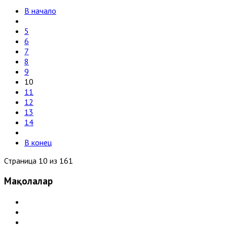
В начало
5
6
7
8
9
10
11
12
13
14
В конец
Страница 10 из 161
Мақолалар