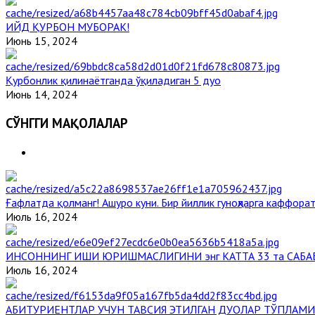
ИЙД ҚУРБОН МУБОРАК!
Июнь 15, 2024
Қурбонлик қилинаётганда ўқиладиган 5 дуо
Июнь 14, 2024
СЎНГГИ МАҚОЛАЛАР
Ғафлатда қолманг! Ашуро куни. Бир йиллик гуноҳларга каффорат
Июль 16, 2024
ИНСОННИНГ ИШИ ЮРИШМАСЛИГИНИ энг КАТТА 33 та САБА
Июль 16, 2024
АБИТУРИЕНТЛАР УЧУН ТАВСИЯ ЭТИЛГАН ДУОЛАР ТЎПЛАМИ