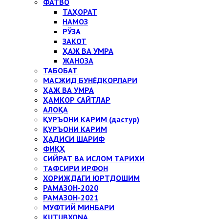
ФАТВО
ТАҲОРАТ
НАМОЗ
РЎЗА
ЗАКОТ
ҲАЖ ВА УМРА
ЖАНОЗА
ТАБОБАТ
МАСЖИД БУНЁДКОРЛАРИ
ҲАЖ ВА УМРА
ҲАМКОР САЙТЛАР
АЛОҚА
ҚУРЪОНИ КАРИМ (дастур)
ҚУРЪОНИ КАРИМ
ҲАДИСИ ШАРИФ
ФИҚҲ
СИЙРАТ ВА ИСЛОМ ТАРИХИ
ТАФСИРИ ИРФОН
ХОРИЖДАГИ ЮРТДОШИМ
РАМАЗОН-2020
РАМАЗОН-2021
МУФТИЙ МИНБАРИ
KUTUBXONA