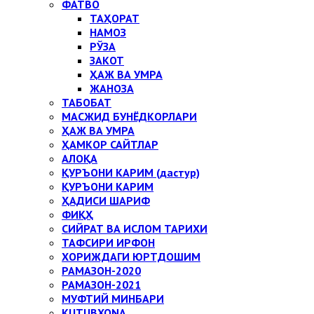
ФАТВО
ТАҲОРАТ
НАМОЗ
РЎЗА
ЗАКОТ
ҲАЖ ВА УМРА
ЖАНОЗА
ТАБОБАТ
МАСЖИД БУНЁДКОРЛАРИ
ҲАЖ ВА УМРА
ҲАМКОР САЙТЛАР
АЛОҚА
ҚУРЪОНИ КАРИМ (дастур)
ҚУРЪОНИ КАРИМ
ҲАДИСИ ШАРИФ
ФИҚҲ
СИЙРАТ ВА ИСЛОМ ТАРИХИ
ТАФСИРИ ИРФОН
ХОРИЖДАГИ ЮРТДОШИМ
РАМАЗОН-2020
РАМАЗОН-2021
МУФТИЙ МИНБАРИ
KUTUBXONA