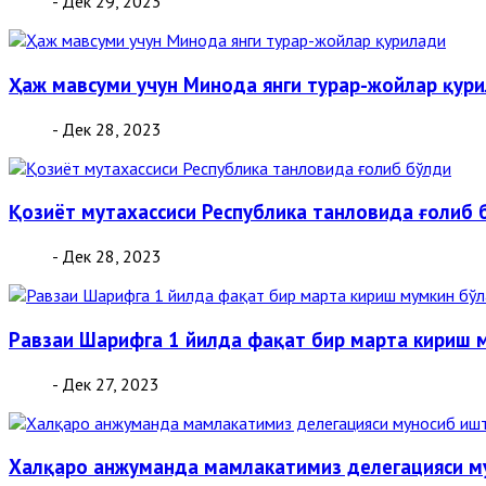
- Дек 29, 2023
Ҳаж мавсуми учун Минода янги турар-жойлар қур
- Дек 28, 2023
Қозиёт мутахассиси Республика танловида ғолиб 
- Дек 28, 2023
Равзаи Шарифга 1 йилда фақат бир марта кириш 
- Дек 27, 2023
Халқаро анжуманда мамлакатимиз делегацияси м