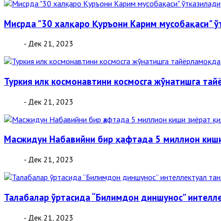
Мисрда "30 халқаро Қуръони Карим мусобақаси" ў
- Дек 21, 2023
Туркия илк космонавтини космосга жўнатишга та
- Дек 21, 2023
Масжидун Набавийни бир ҳафтада 5 миллион киши
- Дек 21, 2023
Талабалар ўртасида “Билимдон диншунос” интелл
- Дек 21, 2023