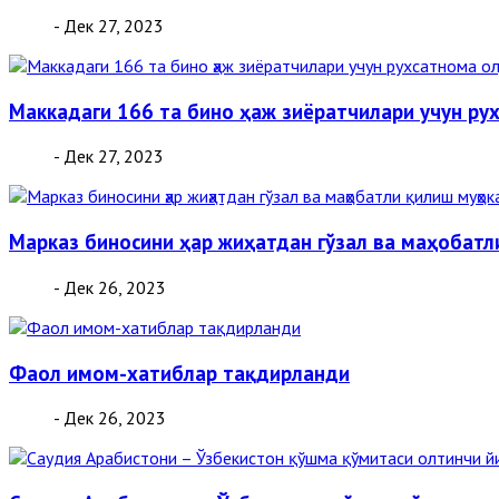
- Дек 27, 2023
Маккадаги 166 та бино ҳаж зиёратчилари учун ру
- Дек 27, 2023
Марказ биносини ҳар жиҳатдан гўзал ва маҳобат
- Дек 26, 2023
Фаол имом-хатиблар тақдирланди
- Дек 26, 2023