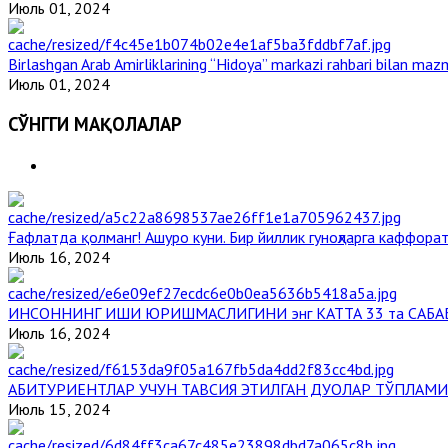
Июль 01, 2024
Birlashgan Arab Amirliklarining “Hidoya” markazi rahbari bilan mazm
Июль 01, 2024
СЎНГГИ МАҚОЛАЛАР
Ғафлатда қолманг! Ашуро куни. Бир йиллик гуноҳларга каффорат
Июль 16, 2024
ИНСОННИНГ ИШИ ЮРИШМАСЛИГИНИ энг КАТТА 33 та САБА
Июль 16, 2024
АБИТУРИЕНТЛАР УЧУН ТАВСИЯ ЭТИЛГАН ДУОЛАР ТЎПЛАМИ
Июль 15, 2024