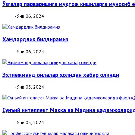
Ўзгалар парваришига муҳтож кишиларга муносиб 
- Янв 06, 2024
Ҳамдардлик билдирамиз
- Янв 06, 2024
Эҳтиёжманд оилалар ҳолидан хабар олинди
- Янв 05, 2024
Сунъий интеллект Макка ва Мадина қадамжолари
- Янв 05, 2024