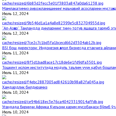
Мамлакатимиз ривожланишининг маънавий асосларини мустаҳка
Июль 12, 2024
“Ал-Азҳар” Таиландда динларнинг тинч-тотув яшашга тарғиб э
Июль 12, 2024
BSI бош директори: Индонезия ҳалол бизнесда етакчига айлани
Июль 11, 2024
Тошкент ислом институтида модуль таълим учун қабул бошла
Июль 11, 2024
Ҳамдардлик билдирамиз
Июль 10, 2024
Угандада биринчи Aфрика Қуръони карим мусобақаси бўлиб ўт
Июль 10, 2024