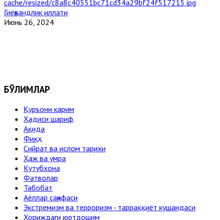
Гиёҳвандлик иллати
Июнь 26, 2024
БЎЛИМЛАР
Қуръони карим
Ҳадиси шариф
Ақида
Фиқҳ
Сийрат ва ислом тарихи
Ҳаж ва умра
Кутубхона
Фатволар
Табобат
Аёллар саҳифаси
Экстремизм ва терроризм - тарраққиёт кушандаси
Хориждаги юртдошим