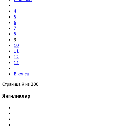
4
5
6
7
8
9
10
11
12
13
В конец
Страница 9 из 200
Янгиликлар