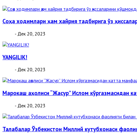
Соҳа ходимлари ҳам хайрия тадбирига ўз ҳиссал
- Дек 20, 2023
YANGILIK!
- Дек 20, 2023
Марокаш аҳолиси “Жасур” Ислом кўргазмасидан к
- Дек 20, 2023
Талабалар Ўзбекистон Миллий кутубхонаси фаоли