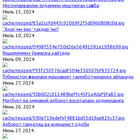
Инсонпарварлик ёрдамини уюштирган саҳоба
Июль 15, 2024
“Ҳизр”ми ёки “тақдир”ми?
Июль 10, 2024
Яхшилигимиз ўзимизга қайтади
Июль 09, 2024
Ўзбекистон ҳожилари маънавият тарғиботчиларига айланади
Июнь 27, 2024
Матбуот ва оммавий ахборот воситалари ходимларига
Июнь 26, 2024
Ахборот тарқатиш ва журналист одоби
Июнь 27, 2024