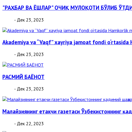
"РАҲБАР ВА ЁШЛАР" ОЧИҚ МУЛОҚОТИ БЎЛИБ ЎТД
- Дек 23, 2023
Akademiya va “Vaqf” xayriya jamoat fondi o‘rtasid
- Дек 23, 2023
РАСМИЙ БАЁНОТ
- Дек 23, 2023
Малайзиянинг етакчи газетаси Ўзбекистоннинг қа
- Дек 22, 2023