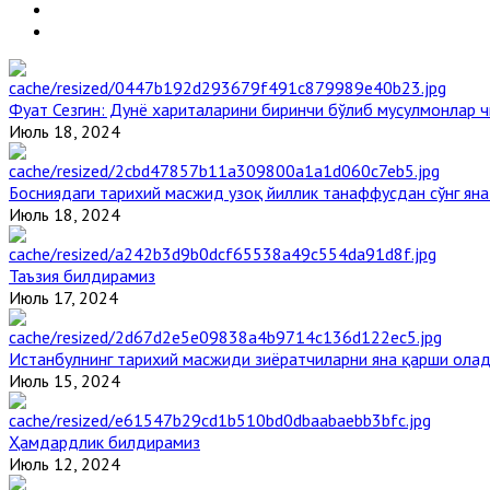
Фуат Сезгин: Дунё хариталарини биринчи бўлиб мусулмонлар ч
Июль 18, 2024
Босниядаги тарихий масжид узоқ йиллик танаффусдан сўнг ян
Июль 18, 2024
Таъзия билдирамиз
Июль 17, 2024
Истанбулнинг тарихий масжиди зиёратчиларни яна қарши ола
Июль 15, 2024
Ҳамдардлик билдирамиз
Июль 12, 2024