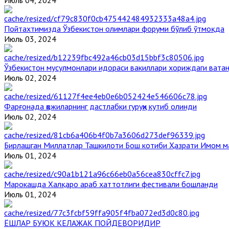
Пойтахтимизда Ўзбекистон олимлари форуми бўлиб ўтмоқда
Июль 03, 2024
Ўзбекистон мусулмонлари идораси вакиллари хориждаги вата
Июль 02, 2024
Фарғонада ҳожиларнинг дастлабки гуруҳи кутиб олинди
Июль 02, 2024
Бирлашган Миллатлар Ташкилоти Бош котиби Ҳазрати Имом 
Июль 01, 2024
Марокашда Халқаро араб хаттотлиги фестивали бошланди
Июль 01, 2024
ЁШЛАР БУЮК КЕЛАЖАК ПОЙДЕВОРИДИР