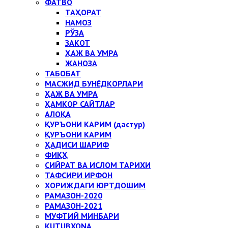
ФАТВО
ТАҲОРАТ
НАМОЗ
РЎЗА
ЗАКОТ
ҲАЖ ВА УМРА
ЖАНОЗА
ТАБОБАТ
МАСЖИД БУНЁДКОРЛАРИ
ҲАЖ ВА УМРА
ҲАМКОР САЙТЛАР
АЛОҚА
ҚУРЪОНИ КАРИМ (дастур)
ҚУРЪОНИ КАРИМ
ҲАДИСИ ШАРИФ
ФИҚҲ
СИЙРАТ ВА ИСЛОМ ТАРИХИ
ТАФСИРИ ИРФОН
ХОРИЖДАГИ ЮРТДОШИМ
РАМАЗОН-2020
РАМАЗОН-2021
МУФТИЙ МИНБАРИ
KUTUBXONA