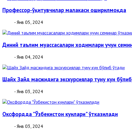
Профессор-ўқитувчилар малакаси оширилмоқда
- Янв 05, 2024
Диний таълим муассасалари ходимлари учун семи
- Янв 04, 2024
Шайх Зайд масжидига экскурсиялар туну кун бўлиб
- Янв 03, 2024
Оксфордда "Ўзбекистон кунлари" ўтказилади
- Янв 03, 2024