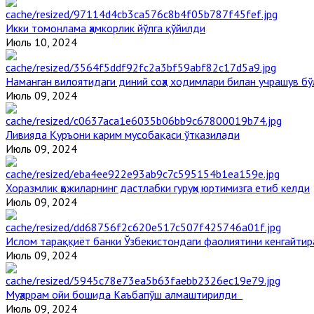
Икки томонлама ҳамкорлик йўлга қўйилди
Июль 10, 2024
Наманган вилоятидаги диний соҳа ходимлари билан учрашув бў
Июль 09, 2024
Ливияда Қуръони карим мусобақаси ўтказилади
Июль 09, 2024
Хоразмлик ҳожиларнинг дастлабки гуруҳи юртимизга етиб келди
Июль 09, 2024
Ислом тараққиёт банки Ўзбекистондаги фаолиятини кенгайти
Июль 09, 2024
Муҳаррам ойи бошида Каъбапўш алмаштирилди
Июль 09, 2024