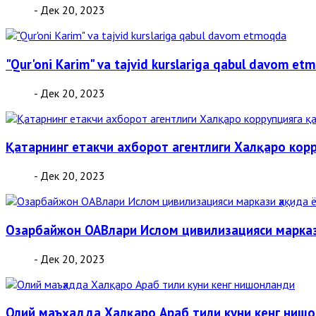
- Дек 20, 2023
"Qur'oni Karim" va tajvid kurslariga qabul davom et
- Дек 20, 2023
Қатарнинг етакчи ахборот агентлиги Халқаро ко
- Дек 20, 2023
Озарбайжон ОАВлари Ислом цивилизацияси марка
- Дек 20, 2023
Олий маъҳадда Халқаро Араб тили куни кенг ниш