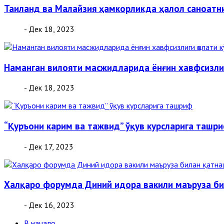
Таиланд ва Малайзия ҳамкорликда ҳалол саноат
- Дек 18, 2023
Наманган вилояти масжидларида ёнғин хавфсизли
- Дек 18, 2023
“Қуръони карим ва тажвид” ўқув курсларига ташр
- Дек 17, 2023
Халқаро форумда Диний идора вакили маъруза б
- Дек 16, 2023
В начало