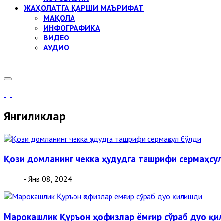
ЖАҲОЛАТГА ҚАРШИ МАЪРИФАТ
МАҚОЛА
ИНФОГРАФИКА
ВИДЕО
АУДИО
Янгиликлар
Қози домланинг чекка ҳудудга ташрифи сермаҳсу
- Янв 08, 2024
Марокашлик Қуръон ҳофизлар ёмғир сўраб дуо қ